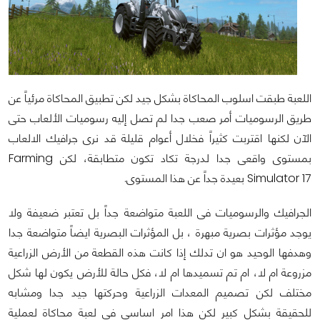
اللعبة طبقت اسلوب المحاكاة بشكل جيد لكن تطبيق المحاكاة مرئياً عن
طريق الرسوميات أمر صعب جدا لم تصل إليه رسوميات الألعاب حتى
الآن لكنها اقتربت كثيراً فخلال أعوام قليلة قد نرى جرافيك الالعاب
بمستوى واقعى جدا لدرجة تكاد تكون متطابقة، لكن Farming
Simulator 17 بعيدة جداً عن هذا المستوى.
الجرافيك والرسوميات فى اللعبة متواضعة جداً بل تعتبر ضعيفة ولا
يوجد مؤثرات بصرية مبهرة ، بل المؤثرات البصرية ايضاً متواضعة جدا
وهدفها الوحيد هو ان تدلك إذا كانت هذه القطعة من الأرض الزراعية
مزروعة ام لا، ام تم تسميدها ام لا، فكل حالة للأرض يكون لها شكل
مختلف لكن تصميم المعدات الزراعية وحركتها جيد جدا ومشابه
للحقيقة بشكل كبير لكن هذا امر اساسى فى لعبة محاكاة لعملية