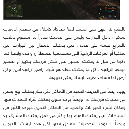
بالطبع لا، فهى حتى ليست لعبة محاكاة كاملة، فى معظم الأوقات
ستكون داخل الجرارات وليس على قدميك فنادراً ما ستقوم باللعب
بالمزارع نفسه على قدمه، حتى يمكنك الانتقال بين الجرارات التى
تملكها أو المركبات الزراعية التى تستخدمها بضغطة زر واحدة وايضاً كما
ذكرنا من قبل لا يمكنك التعديل على شكل مزرعتك بتكبير أو تصغير
الرقعة الزراعية ، كل ما يمكنك فعله هو شراء اراضى زراعية أخرى وكل
أرض لها مساحة معينة ثابتة لا يمكن تغييرها.
يوجد ايضاً فى الخريطة العديد من الأماكن مثل خباز يمكنك بيع بعض
من منتجات مزرعتك له، وايضاً يوجد سوق يمكنك شراء المعدات منها
ومكان لشراء الحيوانات والعديد من الاماكن الاخرى فيوجد الكثير من
النشاطات التي يمكنك القيام بها واكثر من عمل يمكنك المشاركة به
وايضاً لا توجد شخصيات تتفاعل معها لكن هذه ليست بالعيوب