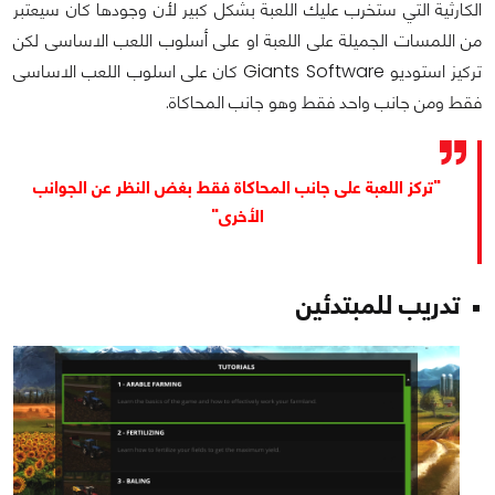
الكارثية التي ستخرب عليك اللعبة بشكل كبير لأن وجودها كان سيعتبر
من اللمسات الجميلة على اللعبة او على أسلوب اللعب الاساسى لكن
تركيز استوديو Giants Software كان على اسلوب اللعب الاساسى
فقط ومن جانب واحد فقط وهو جانب المحاكاة.
"تركز اللعبة على جانب المحاكاة فقط بغض النظر عن الجوانب
الأخرى"
تدريب للمبتدئين