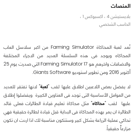
المنصات
بلايستيشن 4 ، اكسبوكس 1 ،
الحاسب الشخصي
تُعد لعبة المحاكاة Farming Simulator من اكبر سلاسل العاب
المحاكاه ويوجد فى هذه السلسلة العديد من الاجزاء المختلفة
والاضافات واخرهم هو Farming Simulator 17 التي صدرت يوم 25
أكتوبر 2016 ومن تطوير استوديو Giants Software.
لا يفضل بعض اللاعبين اطلاق عليها لقب "
لعبة
" لانها تفتقر للعديد
من العوامل الأساسية التى توجد فى العناوين الكبيرة ويفضلوا إطلاق
عليها لقب "
محاكاه
" مثل محاكاة تعليم قيادة الطائرات فعلى قائد
الطائرة ان يمر بهذه المحاكاة فى البداية قبل قيادة لطائرة حقيقية فهي
تحاكي عملية الزراعة بشكل كبير وستتكون مناسبة لك اذا اردت ان تكون
مزارعاًُ حقيقياً.