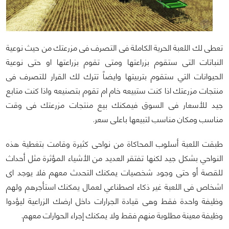
تعطى لك اللعبة الحرية الكاملة فى التصرف فى مزرعتك من حيث نوعية
النباتات التى ستقوم بزراعتها ومتى تقوم بزراعتها او حتى نوعية
الحيوانات التي ستقوم بتربيتها وايضاً تترك لك القرار للتصرف فى
منتجات مزرعتك اذا كنت ستبيعه خام ام تقوم بتصنيعه واذا كنت متابع
جيد للأسعار فى السوق فيمكنك بيع منتجات مزرعتك فى وقت
مناسب ومكان مناسب لتبيعها باعلى سعر.
طبقت اللعبة أسلوب المحاكاة من نواحى كثيرة وقامت بتغطية هذه
النواحي بشكل جيد لكنها تفتقر العديد من الأشياء المؤثرة مثل أحداث
للقصة أو حتى وجود شخصيات يمكنك التحدث معهم فلا يوجد اى
اشخاص فى اللعبة غير ذكاء اصطناعي لعمال يمكنك استأجرهم ولهم
وظيفة واحدة فقط وهى قيادة الجرارات داخل ارضك الزراعية ليؤدوا
وظيفة معينة مطلوبة منهم فقط ولا يمكنك إجراء الحوارات معهم.