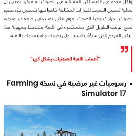
ولكل معدة فى اللعبة لكن المشكلة فى الصوت انه متكرر بمعنى ان
عملية تسجيل الصوت للجرارات المختلفة قاموا فيها بتسجيل جزء صغير
لصوت الجرارات وهذا الصوت يقوم بتكرار نفسه فى حلقة غير منتهية
فمع الوقت الطويل الذى ستستثمره فى اللعبة ستلاحظ بسهولة هذا
التكرار المزعج الذي سيؤثر بالسلب على تجربتك و استمتاعك باللعبة.
"أهملت اللعبة الصوتيات بشكل كبير"
رسوميات غير مرضية في نسخة Farming
Simulator 17