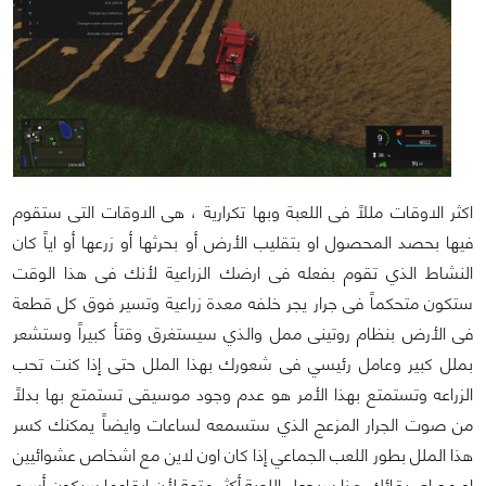
اكثر الاوقات مللاً فى اللعبة وبها تكرارية ، هى الاوقات التى ستقوم
فيها بحصد المحصول او بتقليب الأرض أو بحرثها أو زرعها أو اياً كان
النشاط الذي تقوم بفعله فى ارضك الزراعية لأنك فى هذا الوقت
ستكون متحكماً فى جرار يجر خلفه معدة زراعية وتسير فوق كل قطعة
فى الأرض بنظام روتينى ممل والذي سيستغرق وقتأ كبيراً وستشعر
بملل كبير وعامل رئيسي فى شعورك بهذا الملل حتى إذا كنت تحب
الزراعه وتستمتع بهذا الأمر هو عدم وجود موسيقى تستمتع بها بدلاً
من صوت الجرار المزعج الذي ستسمعه لساعات وايضاً يمكنك كسر
هذا الملل بطور اللعب الجماعي إذا كان اون لاين مع اشخاص عشوائيين
او مع اصدقائك هذا سيجعل اللعبة أكثر متعة لأن إيقاعها سيكون أسرع