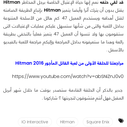
قد لقي حتفه
نعم إنها حياة الإغتيال الخاصة برجل المخاطر
Hitman
يقتل بدون أن يترك أثرا وأيضا يتميز
Hitman
بإتباع الطريقة الصامته
لقتل أهدافه ويستخدم العميل 47 كم هائل من الأسلحة المتنوعة
بداخل اللعبة والتى من شأنها ستسهل عليكم عمليات الإغتيالات التى
ستقومون بها ولا تنسوا أن العميل 47 يتميز فعلياً بالتخفي بطريقة
رائعة وهذا ما ستعرفونه بداخل المراجعة وإليكم مراجعة اللعبة بالفيديو
بالأسفل .
مراجعتنا للحلقة الأولى من لعبة القاتل المأجور Hitman 2016
https://www.youtube.com/watch?v=abSNiZnJ0v0
جدير بالذكر أن الحلقة القادمة ستصدر بوقت ما خلال شهر أبريل
المقبل فهل أنتم متشوقون لتجربتها ؟ شاركونا .
IO Interactive
Hitman
Square Enix