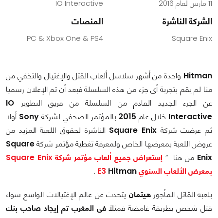
11 مارس لعام 2016
IO Interactive
الشركة الناشرة
المنصات
PC & Xbox One & PS4
Square Enix
Hitman
واحدة من أشهر سلاسل ألعاب القتل والإغتيال والتخفي من
منا لم يقم بتجربة أى جزء من هذه السلسلة فبعد أن تم الإعلان رسميا
عن الجزء الجديد القادم من السلسلة من فريق التطوير
IO
Interactive
خلال عام
2015
بالمؤتمر الصحفي لشركة
Sony
أولا
ثم عرضت شركة
Square Enix
الناشرة لحقوق اللعبة المزيد من
عروض اللعبة بمعرضها الخاص ولمعرفة تغطية مؤتمر شركة
Square
Enix
من هنا ”
إستعراض جميع ألعاب مؤتمر شركة Square Enix
بمعرض الألعاب السنوي E3
Hitman
.
بلعبة القاتل المأجور
هيتمان
يتحدث عن عالم الإغتيالات الواسع سواء
قتل شخص بطريقة غامضة فمثلاً
فى المغرب تم إيجاد صاحب بنك