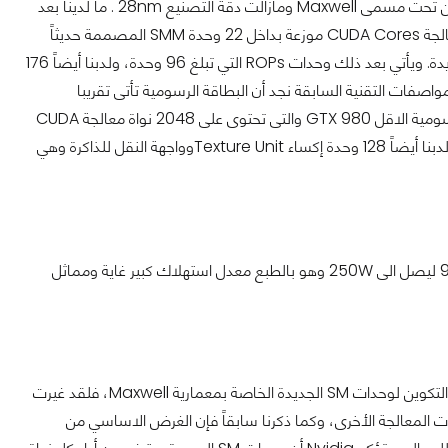
لا تختلف معمارية المعالج الرسومى GM200 عن المعمارية GM204 كثيرا ويجتمعوا الاثنين تحت مسمى Maxwell ومازالت دقة التصنيع 28nm . ما لدينا بعد
ذلك هو عدد الوحدات والأنوية الرسومية بداخل معالج GM200 والتي ستبلغ 2816 نواة معالجة CUDA Cores موزعة بداخل 22 وحدة SMM المصممة حديثاً
بمعمارية Maxwell وسنوضح لاحقاً وببعض التفصيل التكوين الخاص بوحدات SMM الجديدة. ويأتي بعد ذلك وحدات ROPs التي تبلغ 96 وحدة، ولدبنا أيضاً 176
اً لدينا واجهة النقل للذاكرة وهي 384-bit. وبالنظر الى المواصفات التقنية السابقة نجد أن البطاقة الرسومية تأتى تقريبا
بمواصافات Titan X ولكن مخفضة .وقد اختلفت المواصفات التقنية أيضا عن البطاقة الرسومية الاقل GTX 980 والتى تحتوى على 2048 نواة معالجة CUDA
Cores موزعة بداخل 16 وحدة SMM . ويأتي بعد ذلك وحدات ROPs التي تبلغ 64 وحدة، ولدبنا أيضاً 128 وحدة إكساء Texture Unitوواجهة النقل للذاكرة وهي
وبالحديث عن البطاقة 980 نجد أن معدل استهلاك الطاقة 165W ليرتفع مع البطاقة 980TI ليصل الى 250W وهو بالطبع معدل استهلاك كبير غاية ومماثل
قبل أن ننتقل للحديث عن بطاقة اليوم ومواصفاتها دعونا أولا نلقي نظرة على كيفية البناء والتكوين لوحدات SM الجديدة الخاصة بمعمارية Maxwell، فلقد غيرت
كبير البناء المعتمد في وحدات SM والتي تحتوي على أنوية الCUDA ووحدات المعالجة الأخرى، وكما ذكرنا سابقاً فإن الغرض الاساسي من