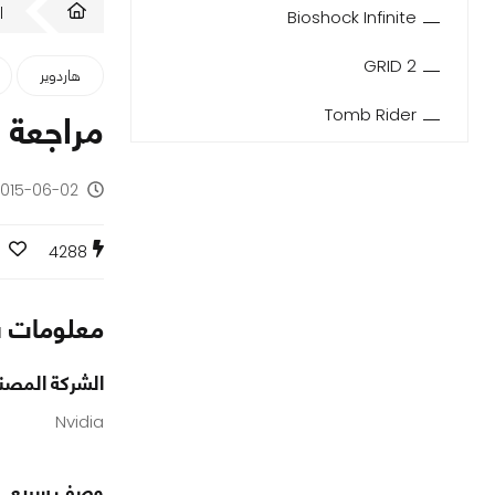
ا
Bioshock Infinite
GRID 2
هاردوير
Tomb Rider
مراجعة للبطا
2015-06-02 - منذ 11 س
4288
معلومات س
الشركة المصن
Nvidia
وصف سريع