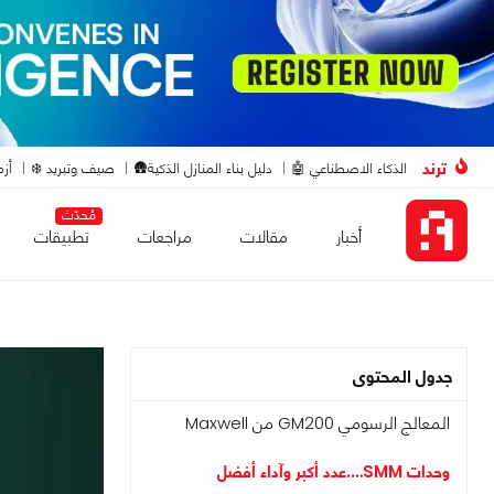
ترند
الذكاء الاصطناعي 🤖
دليل بناء المنازل الذكية🛖
صيف وتبريد ❄️
أزم
مُحدّث
أخبار
مقالات
مراجعات
تطبيقات
جدول المحتوى
المعالج الرسومي GM200 من Maxwell
وحدات SMM….عدد أكبر وآداء أفضل