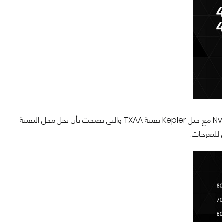
التقنية الأولى مختصة بمسألة ممانع التعرجات Anti Aliasing، وقد سبق أن أصدرت Nvidia مع جيل Kepler تقنية TXAA والتي نصحت بأن تحل محل التقنية