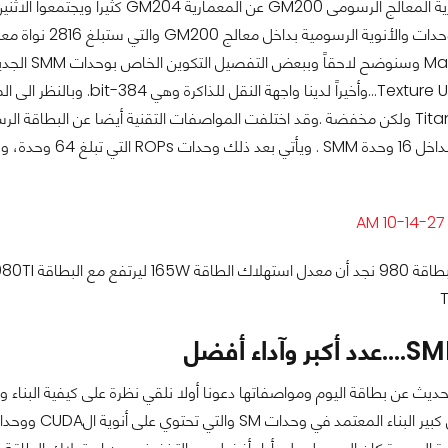
وحدة إكساء Texture Unit…وأخير
Nvidia وبشكل 