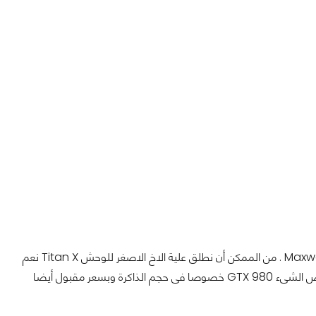
عودة مرة أخرى لمراجعات موقع عرب هاردوير واليوم نقدم عضو جديد فى عائلة بطاقات Maxwell . من الممكن أن نطلق علية الاخ الاصغر للوحش Titan X نعم
انها البطاقة التى تقدم الحل الامثل لمن يريد أداء أفضل من البطاقة التى أصبحت قديمة بعض الشىء GTX 980 خصوصا فى حجم الذاكرة وبسعر مقبول أيضا