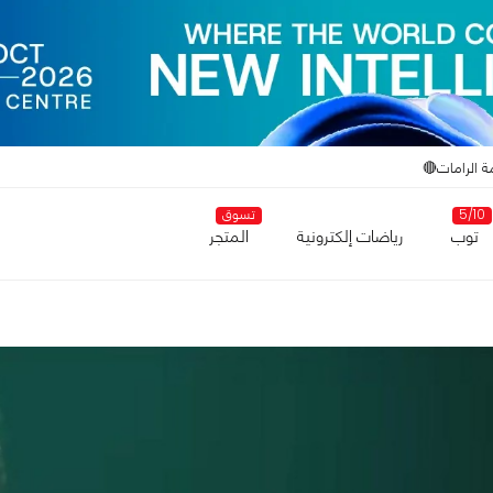
ة الرامات🔴
5/10
تسوق
توب
رياضات إلكترونية
المتجر