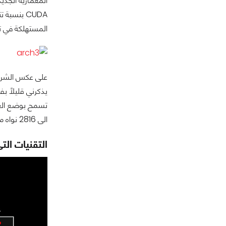
المستهلكة في ت
الى 2816 نواه مع زيادة الناقل ليصل الى 384Bit وزيادة 50% فى L2 cache عن GM204
التقنيات التى تق