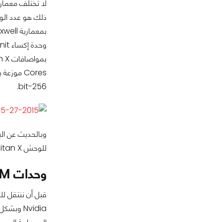
256-bit.
للوحش Titan X
وحدات SMM….عدد أكبر وآداء أفضل