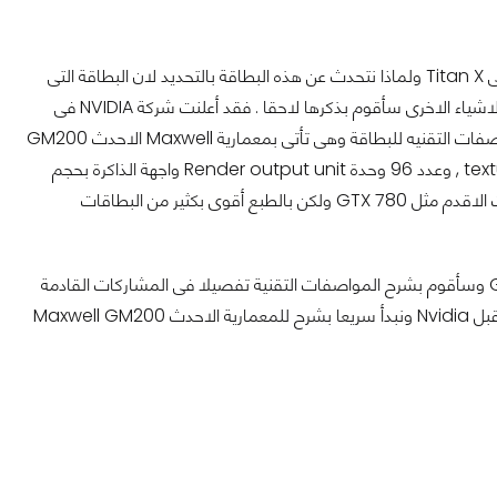
سأقوم فى البداية بالحديث بشكل مبسط عن البطاقة الاشهر والاقوى فى وقتنا الحالى وهى Titan X ولماذا نتحدث عن هذه البطاقة بالتحديد لان البطاقة التى
نقوم بمراجعتها اليوم 980 TI تأتى بنفس المعمارية مع الاختلاف فى حجم الذاكرة وبعض الاشياء الاخرى سأقوم بذكرها لاحقا . فقد أعلنت شركة NVIDIA فى
مؤتمر GTC 2015 عن البطاقة الاقوى التى تقوم بإنتاجها حاليا وهى Titan X ونذكر بالمواصفات التقنيه للبطاقة وهى تأتى بمعمارية Maxwell الاحدث GM200
تحمل بداخلها عدد 3072 أنويه كودا وهو بالطبع عدد كبير للغاية . وعدد 192 وحدة texture unit , وعدد 96 وحدة Render output unit واجهة الذاكرة بحجم
384bit ويصل معدل استهلاك الطاقة الى 250 وات وهو بالطبع مرتفع ومشابه للبطاقات الاقدم مثل GTX 780 ولكن بالطبع أقوى بكثير من البطاقات
ما قمت بذكرة سابقا يشترك بشكل كبير مع البطاقة محل مراجعتنا اليوم وهى GTX 980 TI وسأقوم بشرح المواصفات التقنية تفصيلا فى المشاركات القادمة
وأيضا أحب أن أنوه البطاقة التى نقوم بمراجعتها اليوم هى البطاقة القياسية المصممة من قبل Nvidia ونبدأ سريعا بشرح للمعمارية الاحدث Maxwell GM200