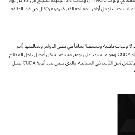
المعمارية الجديدة الجديدة كان الحصول على أداء أفضل مع التخفيض من إستهلاك الطاقة للمعالج. وتؤكد Nvidia أن وحدات SM الجديدة سترفع من أداء كل نواة
ة وإعادة بناء الخوارزميات بحيث تهمل أوامر المعالجة الغير ضرورية وتقلل من قدر الطاقة
على عكس الشريحة GM204 نجد زيادة عدد ال SMM مع الشريحة الاحدث GM200 الى عدد 6 وحدات داخلية ومستقلة تماماً في تلقي الأوامر ومعالجتها (أمر
يذكرني قليلاً بفكرة تعدد الأنوية بالمعالجات الحسابية CPU)، وكل وحدة منها تمتلك 32 نواة CUDA وهو ما ساعد على توفير مساحة بشكل أفضل داخل المعالج
تسمح بوضع العديد من وحدات SMM المتجاورة، كما ساعد على تقليل الطاقة المستهلكة وتقليل زمن التأخير في المعالجة. والذى يجعل عدد أنوية CUDA يصل