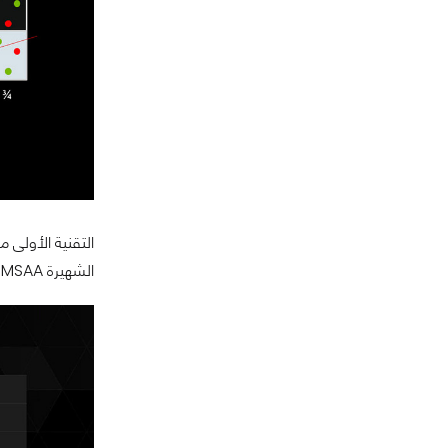
الشهيرة MSAA للتوفير من إستهلاك موارد البطاقات الرسومية والحصول على منعم أفضل للتعرجات.