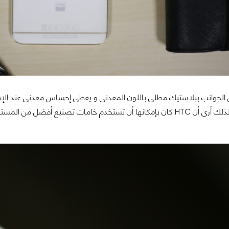
 الجوانب ببلاستيك مطلى باللون المعدنى و يعطى إحساس معدنى عند الإمسا
المتكرر للهاتف لذلك أرى أن HTC كان بإمكانها أن تستخدم خامات تصني