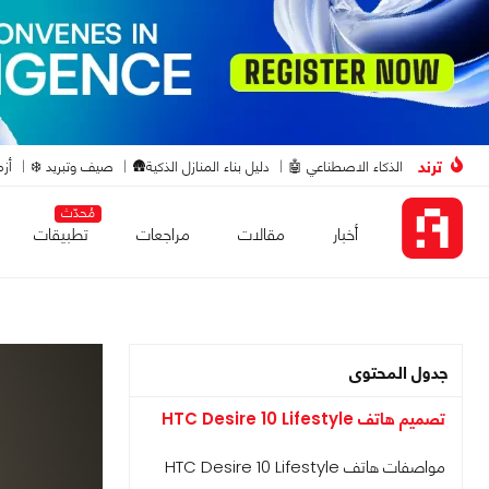
ترند
الذكاء الاصطناعي 🤖
دليل بناء المنازل الذكية🛖
صيف وتبريد ❄️
أزم
مُحدّث
أخبار
مقالات
مراجعات
تطبيقات
جدول المحتوى
تصميم هاتف HTC Desire 10 Lifestyle
مواصفات هاتف HTC Desire 10 Lifestyle