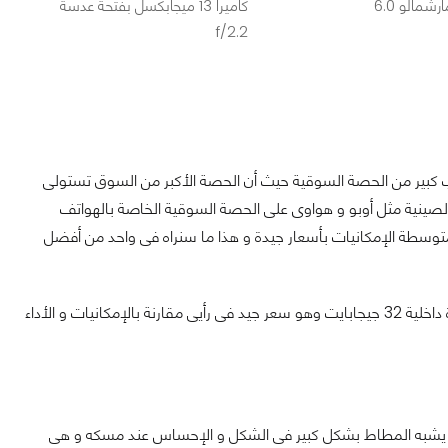
رشمالو 6.0
كاميرا 13 ميجابكسل بفتحة عدسة
f/2.2
ب كبير من الحصة السوقية حيث أن الحصة الأكبر من السوق تستولى
الصينية مثل أوبو و هواوى على الحصة السوقية الخاصة بالهواتف
لة عن طريق تقديم هواتف متوسطة الإمكانيات بأسعار جيدة و هذا ما سنراه فى واحد من أفضل
الهاتف يأتى بسعر متوسط و هو 240 دولار للنسخة ذات ذاكرة عشوائية 3 جيجابايت و ذاكرة داخلية 32 جيجابايت وهو سعر جيد فى رأيى مقارنة بالإمكانيات و الأداء
ذى يشبه المطاط بشكل كبير فى الشكل و الإحساس عند مسكه و هى