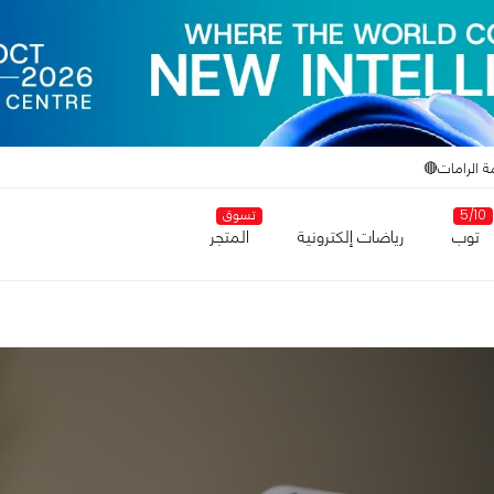
ة الرامات🔴
5/10
تسوق
توب
رياضات إلكترونية
المتجر