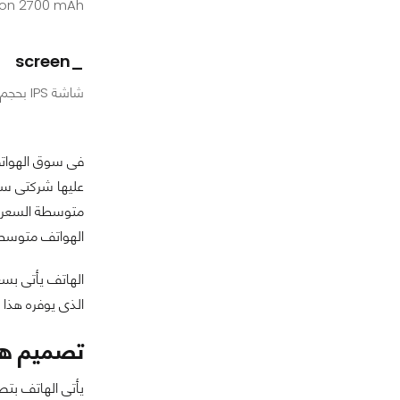
Li-Ion 2700 mAh غير قابلة ل
_screen
شاشة IPS بحجم 5.5 بوصة
فى سوق الهواتف
عليها شركتى سام
الهواتف متوسطة الإمكاني
الذى يوفره هذا 
تصميم هاتف 10 Lifestyle
يأتى الهاتف بت