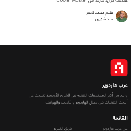
هندسة حرارية خارقة من Cooler Master
بقلم محمد ناصر
منذ شهرين
عرب هاردوير
واحد من أكبر المجتمعات التقنية فى الشرق الأوسط تتحدث عن
أحدث التقنيات فى مجال الهاردوير والألعاب والهواتف
القائمة
عن عرب هاردوير
فريق التحرير