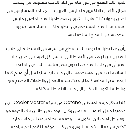
تلعبه تلك القطع من دورا هام في أداء اللاعب خصوصا من يحترف
مجال الألعاب الالكترونية لذ ليس بالغريب ان تجد احد المتسابقين في
احدى بطولات الألعاب الالكترونية مصطحبا العتاد الخاص به ليس
تقلقلا من العتاد المستخدم في البطولة لكن الاعتياد منه بصورة
شخصية على القطع المتاحة لدية.
يأتي هذا نظرا لما توفره تلك القطع من سرعة في الاستجابة الى جانب
التعديل عليها بعدد من الأنماط التي تناسب كل لعبة على حدى اذ لا
يعتبر أي من ذلك العتاد جيدا بدون سعر مناسب تلك هي القاعدة
السائدة لعدد من المستخدمين، الى جانب انها مثلها مثل أي منتج كلما
ارتفع سعر القطعة كلما ارتفعت نسبة التعديل والخامات المصنع منها
وبالطبع التكوين الداخلي الى جانب الأنماط المختلفة.
كلنا نتذكر حزمة المبتدئين Octane من شركة Cooler Master التي
قدمتها خلال العامين القادمين وكان الهدف من اطلاق تلك الحزمة هو
توفير حل اقتصادي يتكون من لوحة مفاتيح احترافية الى جانب فارة
تحكم سريعة الاستجابة. اليوم و من خلال موقعنا نقدم لكم مراجعة