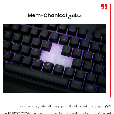
مفاتيح Mem-Chanical
كان الغرض من استخدام ذلك النوع من المفاتيح هو تقديم حل
اقتصادي ووسط بين الازرار الغشائية و التي المسمى Membrane و