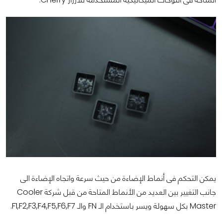
يمكن التحكم فى أنماط الإضاءة من حيث سرعة واتجاه الإضاءة الى
جانب التغيير بين العديد من الأنماط المتاحة من قبل شركة Cooler
Master بكل سهولة ويسر باستخدام الـ FN والـ F1,F2,F3,F4,F5,F6,F7.