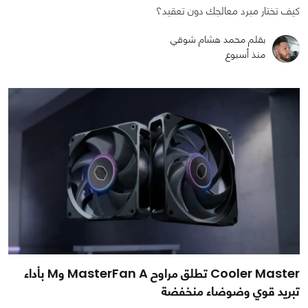
كيف تختار مبرد معالجك دون تعقيد؟
بقلم محمد هشام شوقي
منذ أسبوع
Cooler Master تطلق مراوح MasterFan A وM بأداء
تبريد قوي وضوضاء منخفضة