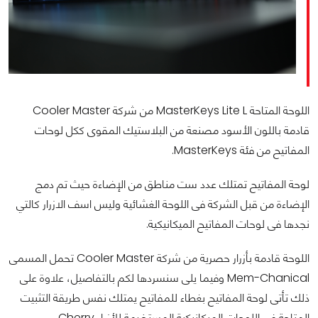
اللوحة المتاحة MasterKeys Lite L من شركة Cooler Master
قادمة باللون الأسود مصنعة من البلاستيك المقوى ككل لوحات
المفاتيح من فئة MasterKeys.
لوحة المفاتيح تمتلك عدد ست مناطق من الإضاءة حيث تم دمج
الإضاءة من قبل الشركة فى اللوحة الغشائية وليس اسف الازرار كالتي
نجدها فى لوحات المفاتيح الميكانيكية.
اللوحة قادمة بأزرار حصرية من شركة Cooler Master تحمل المسمى
Mem-Chanical وفيما يلى سنسردها لكم بالتفاصيل، علاوة على
ذلك تأتى لوحة المفاتيح بغطاء للمفاتيح يمتلك نفس طريقة التثبيت
المتاحة فى اللوحات الميكانيكية المستخدمة للأزرار Cherry.