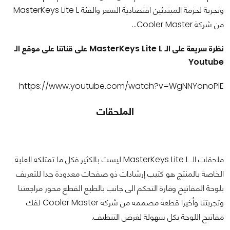
وتجربة لحزمة المبتدئين اقتصادية السعر والفئة MasterKeys Lite L
من شركة Cooler Master…
نظرة سريعة على الـ MasterKeys Lite L على قناتنا على موقع الـ
Youtube
https://www.youtube.com/watch?v=WgNNYonoPlE
الملحقات
ملحقات الـ MasterKeys Lite L ليست بالكثير فكل ما تمتلكه العلبة
الخاصة بالمنتج هو كتيب إرشادات ذو صفحات معدودة جدا للتعريف
بلوحة المفاتيح وفارة التحكم الى جانب بالطبع القطع محور مراجعتنا
وتجربتنا وأخيرا قطعة مصممه من شركة Cooler Master لفك
مفاتيح اللوحة بكل سهولة لغرض التنظيف.