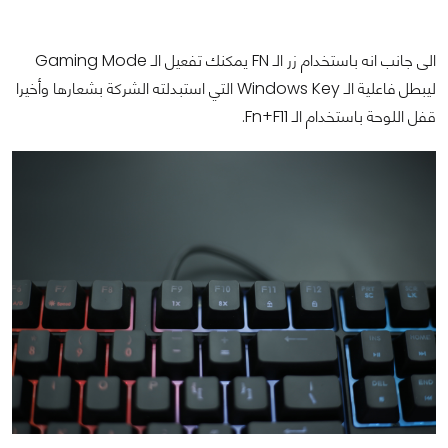
الى جانب انه باستخدام زر الـ FN يمكنك تفعيل الـ Gaming Mode
ليبطل فاعلية الـ Windows Key التي استبدلته الشركة بشعارها وأخيرا
قفل اللوحة باستخدام الـ Fn+F11.