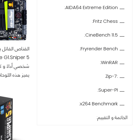
AIDA64 Extreme Edition:
Fritz Chess:
CineBench 11.5:
Fryrender Bench:
WinRAR:
شخصي أداءً و كف
يميز هذه اللوحات من Gigabyte تصميمها الفريد باللون الأخضر 
:7-Zip
Super-PI:
x264 Benchmark:
الخاتمة و التقييم: