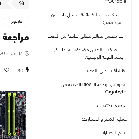
Durable™
ا
مكثفات صلبة فائقة التحمل ذات لون
هاردوير
أسود مميز:
مراجعة اللوحة ا
مقبس معالج مطلى بطبقة من الذهب:
طبقات النحاس مضاعفة السمك فى
2013-08-17 - منذ 12 سنة
جسم اللوحة الرئيسية:
نظرة أقرب على اللوحة:
0
1790
نظرة على واجهة الـ Bios الجديدة من
Gigabyte:
منصة الاختبارات:
عملية الكسر و الاختبارات:
نتائج الإختبارات: