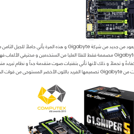
Gigabyte G1.Sniper 5 مصممة فقط للفئا العليا من الستخدمين و محترفي ا
اءةً و تحملاً و ذلك لأنها تأتي بتقنيات صوت متقدمة جداً و نظام تبريد متط
المستوحى من قوات الجيش.