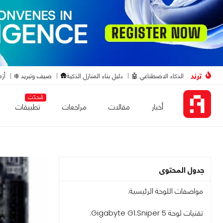
ترند
الذكاء الاصطناعي 🤖
دليل بناء المنازل الذكية🛖
صيف وتبريد ❄️
أزم
مُحدّث
أخبار
مقالات
مراجعات
تطبيقات
جدول المحتوى
مواصفات اللوحة الرئيسية:
تقنيات لوحة Gigabyte G1.Sniper 5: