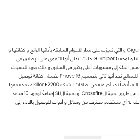
لوحة اليوم Gigabyte G1.Sniper 5 تأتي امتداداً لخط لوحات Sniper الشهيرة من Gigabyte و التي تميزت على مدار الأعوام السابقة بأدائها الرائع و كفائتها و
قدرتها العالية فكانت هذه اللوحات منافساً شرساً جداً في ساحة اللوحات الأم من الفئات العليا و لوحة G1.Sniper 5 جاءت لتعلن أنها الأقوى على الإطلاق في
لنفس الفئة إلى مستويات أعلى بكثير من السابق و ذلك يعود للتقنيات
المتقدمة و الإضافات الهائلة المقدمة مع اللوحة فمثلاً عندما ننظر إلى دائرة توصيل الطاقة للمعالج نجد أنها تاتي بتصميم Phase 16 لضمان كفائة توصيل
الطاقة إلى المعالج أثناء عمليات الكسر ممكا بنتج عنه استقرار أكبر في الأداء عند الترددات العالية، أيضاً نجد آخر فئة من بطاقات الشبكة Killer E2200 مدمجة معها
و هي خيار لا غنى عنه لهواة الألعاب غلى جانب دعم اللوحة لتوصيل أربع بطاقات رسومية إما عن طريق تقنية الCrossfire أو تقنية الSLI إضافةً لوجود 10 منافذ
....أي أن هذه اللوحة تقدم كل ما يحلم به أي مستخدم محترف من وسائل و أدوات للوصول بالأداء إلى