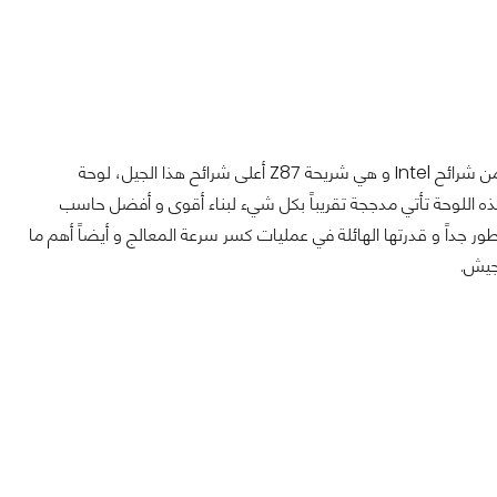
القناص القاتل يعود من جديد من شركة Gigabyte و هذه المرة يأتي حاملاً للجيل الثامن من شرائح Intel و هي شريحة Z87 أعلى شرائح هذا الجيل، لوحة
لألعاب فهذه اللوحة تأتي مدججة تقريباً بكل شيء لبناء أقوى و أفضل حاسب
ور جداً و قدرتها الهائلة في عمليات كسر سرعة المعالج و أيضاً أهم ما