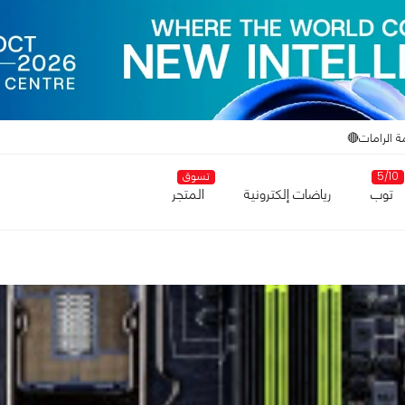
ة الرامات🔴
5/10
تسوق
توب
رياضات إلكترونية
المتجر