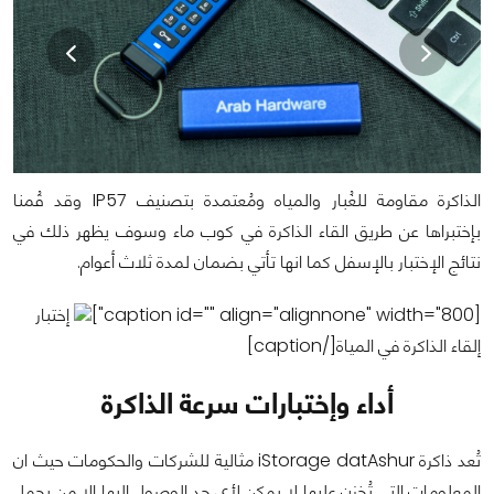
الذاكرة مقاومة للغُبار والمياه ومُعتمدة بتصنيف IP57 وقد قُمنا
بإختبراها عن طريق القاء الذاكرة في كوب ماء وسوف يظهر ذلك في
نتائج الإختبار بالإسفل كما انها تأتي بضمان لمدة ثلاث أعوام.
[caption id="" align="alignnone" width="800"]
إختبار
إلقاء الذاكرة في المياة[/caption]
أداء وإختبارات سرعة الذاكرة
تُعد ذاكرة iStorage datAshur مثالية للشركات والحكومات حيث ان
المعلومات التي تُخزن عليها لا يمكن لأي حد الوصول إليها الا من يحمل