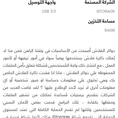
الشركة المصنعة
واجهة التوصيل
USB 3.0
ISTORAGE
مساحة التخزين
64GB
ذواكر الفلاش أصبحت من الأساسيات في وقتنا الراهن فمن منا لا
يُملك ذاكرة فلاش يستخدمها يومياً سواء في أمور ترفيهة أو لأمور
العمل ، مع انتشار ذلك واجة المُستخدمين مُشكلة تتعلق بأمن الملفات
المحفوظه علي ذواكر الفلاش ، ماذا اذا فقدت ذاكرة الفلاش الخاص
بك وهي تحتوي علي معلومات حساسة او صور شخصية أو اي
معلومات أخري لا تريد لأحد الإطلاع عليها ؟ لقد قامت العديد من
الشركات بتقديم برمجيات مُساعدة تمكنك من تشفير الملفات
وحفظها بكفاءة ، تلك البرامج قدمت بعض الأمان النسبي
للمستخدمين ولكنها لم تقدم الحماية الكاملة التي تمتد لمستوى
الحماية التي تقدمه شركة iStorage وذلك لأنها شركة فريدة فى