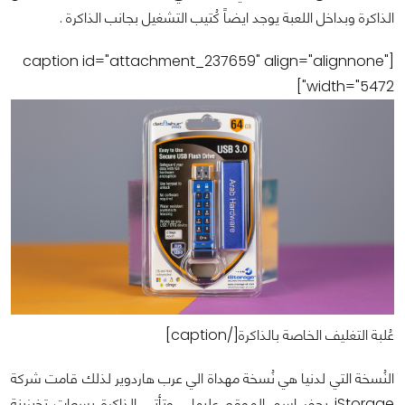
الذاكرة وبداخل اللعبة يوجد ايضاً كُتيب التشغيل بجانب الذاكرة .
[caption id="attachment_237659" align="alignnone"
width="5472"]
عُلبة التغليف الخاصة بالذاكرة[/caption]
النُسخة التي لدنيا هي نُسخة مهداة الي عرب هاردوير لذلك قامت شركة
iStorage بحفر اسم الموقع عليها ، وتأتي الذاكرة بسعات تخيزينة