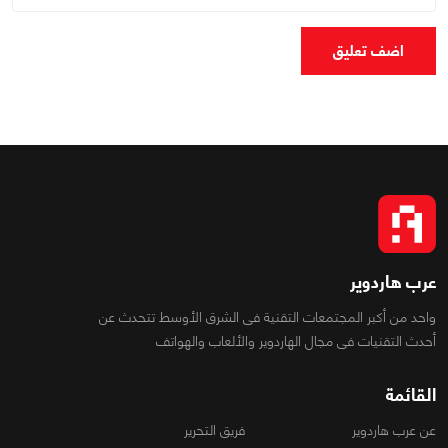
اضف تعليق
عرب هاردوير
واحد من أكبر المجتمعات التقنية فى الشرق الأوسط تتحدث عن
أحدث التقنيات فى مجال الهاردوير والألعاب والهواتف
القائمة
عن عرب هاردوير
فريق التحرير