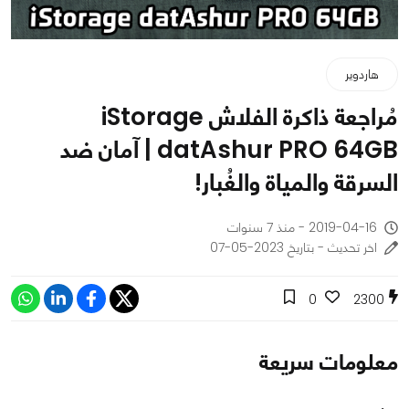
هاردوير
مُراجعة ذاكرة الفلاش iStorage
datAshur PRO 64GB | آمان ضد
السرقة والمياة والغُبار!
2019-04-16 - منذ 7 سنوات
اخر تحديث - بتاريخ 2023-05-07
0
2300
معلومات سريعة