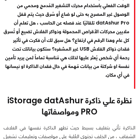
الوقت الفعلي باستخدام محرك التشفير المُدمج ومحمي من
الوصول غير المصرح به حتى لو ضاع أو سُرق حيث يتم قفل
datAshur Pro تلقائيًا عند فصله عن الحاسب ، هل تعلم أن
ملايين محركات الأقراص المحمولة وذواكر الفلاش تضيع أو تُسرق
كل عام وهذا الرقم في ارتفاع؟ هل سبق لك أن فكرت في تأثير
فقدان ذواكر الفلاش USB غير المشفره؟ ستكون بياناتك تحت
رحمة أي شخص يُعثر عليها لذلك هي مُناسبة تماماً لمن يريد تأمين
نفسة او شركتة من بيانات مُهمة في حال فقدان الذاكرة او نيسانها
في أي مكان.
نظرة علي ذاكرة iStorage datAshur
PRO ومواصفاتها
الذاكرة تأتي بتغليف بسيط حيث تظهر الذاكرة نفسها في الغلاف
الشفاف ، من الخلف تحتوي العُلبة علي مواصفات وتعليمات تشغيل