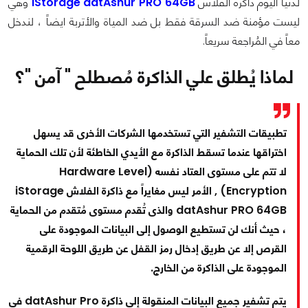
لدنيا اليوم ذاكرة الفلاش
iStorage datAshur PRO 64GB
وهي
ليست مؤمنة ضد السرقة فقط بل ضد المياة والأتربة ايضاً ، لندخل
معاً في المُراجعة سريعاً.
لماذا يُطلق علي الذاكرة مُصطلح " آمن "؟
تطبيقات التشفير التي تستخدمها الشركات الأخرى قد يسهل
اختراقها عندما تسقط الذاكرة مع الأيدي الخاطئة لأن تلك الحماية
لا تتم على مستوى العتاد نفسه (Hardware Level
Encryption) , الأمر ليس مغايراً مع ذاكرة الفلاش iStorage
datAshur PRO 64GB والذى تُقدم مستوى مُتقدم من الحماية
، حيث أنك لن تستطيع الوصول إلى البيانات الموجودة على
القرص إلا عن طريق إدخال رمز القفل عن طريق اللوحة الرقمية
الموجودة على الذاكرة من الخارج.
يتم تشفير جميع البيانات المنقولة إلى ذاكرة datAshur Pro في