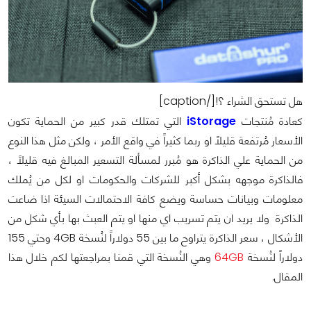
هل تستحق الشراء ؟![/caption]
كعادة مُنتجات
iStorage
التي تمتلك قدر كبير من الحماية تكون
الأسعار مُرتفعة قليلاً او ربما كثيراً في واقع الأمر ، ولكن مثل هذا النوع
من الحماية علي الذاكرة هو مُبرر لمسألة التسعير المبالغ فيه قليلاً ،
فالذاكرة موجهه بشكل أكبر للشركات والحكومات او لكل من يُملك
معلومات وبيانات حساسة ويضع كافة الاحتمالات السيئة اذا ضاعت
الذاكرة ولا يريد ان يتم تسريب اي منها او يتم العبث بها بأي شكل من
الأشكال ، سعر الذاكرة يتراوح ما بين 55 دولاراً لنُسخة 4GB وحتي 155
دولاراً لنُسخة
64GB
وهي النُسخة التي قمنا بمراجعتها لكم خلال هذا
المقال.