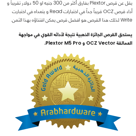
يقل عن قرص Plextor بفارق أكثر من 300 جنيه او 50 دولار تقريباً و
أداء قرص OCZ قريباً جداً في اختبارات Read و يتعداه في اختبارت
Write لذلك هذا القرص هو افضل قرص يمكن اقتناؤه بهذا الثمن.
يستحق القرص الجائزة الذهبية نتيجة لأدائه القوي في مواجهة
العمالقة OCZ Vector و Plextor M5 Pro.