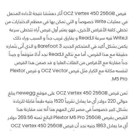
قرص OCZ Vertex 450 256GB أثار دهشتنا نتيجة لأداءه المذهل
في عمليات Write خصوصاً و التي تمكن بها في معظم الاختبارات من
تخطي كافة الأقراص الأخرى، فهو يعتبر أول قرص أراه تتخطى سرعة
الـWrite فيه سرعة الـRead و بفارق غريب جداً و السبب وراء ذلك
يكمن بشكل أكيد في المتحكم الجديد Barefoot 3 و الذي أتى بثماره
حقيقة مع هذا القرص، أما مع نتائج الـRead نجد أداءً متوقعاً و جيداً
جداً مقارنة مع الأقراص من الفئات العليا و قد ضمن هذا القرص
لنفسه مكانة مع الكبار مثل قرص OCZ Vector و قرص Plextor
M5 Pro.
ثمن قرص OCZ Vertex 450 256GB على موقع newegg يبلغ
حوالي 220 دولار أي ما يعادل تقريباً 1520 جنيه طبعاً قابلة للزيادة
بشكل كبير خصوصاً في مصر لكن المهم هنا أنه عند مقارنة هذا
القرص بقرص Plextor M5 Pro 256GB البالغ ثمنه 269.56 دولار
أي ما يعادل 1863 جنيه نجد أن قرص OCZ Vertex 450 256GB