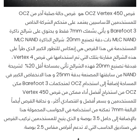
قرص OCZ Vertex 450 هو قرص حالة صلبة آخر من OCZ
للمستخدمين الأساسيين يعتمد على متحكم الشركة الخاص
Barefoot 3 و يأتي بسُمك 7mm فقط و يحتوي على شرائح ذاكرة
MLC NAND ذات دقة تصنيع 20nm. شرائح الذاكرة MLC NAND
المستخدمة في هذا القرص هي إنعكاس للتطور الكبير الذي طرأ على
هذه الشرائح مقارنة بتلك التي تم استخدامها في قرص Vertex 4،
فبدقة تصنيع 20nm فهذه الشرائح تأتي بمساحة أقل 20% لشريحة
NAND من سابقتها المصنعة بدقة 25nm و هذا الانخفاض الكبير في
المساحة إضافةً إلى استخدام OCZ لمتحكمات Barefoot 3 مكن
OCZ من استخراج أفضل أداء ممكن من قرص Vertex 450
للمستخدمين و بسعر أفضل و اقتصادي أكثر، و نحافة القرص أيضاً
البالغة 7mm تمكنه من استخدامه في الحواسب المحمولة هذا
بالإضافة إلى حامل 3.5 بوصة و الذي يتيح للمستخدمين تركيب القرص
في صناديق الحاسب التي لا تدعم أقراص مقاس 2.5 بوصة.