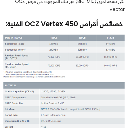
لكن نسخة أخرى (BF3-M10) غير تلك الموجودة في قرص OCZ
Vector.
خصائص أقراص OCZ Vertex 450 الفنية: