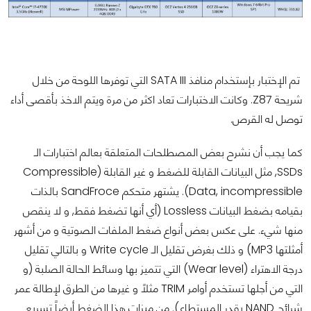
تم الإختبار بإستخدام منافذ SATA III التي توفرها اللوحة من خلال
شريحة Z87. وكانت الاختبارات تعاد اكثر من مرة ويتم الاخذ بأقصى أداء
توصل له القرص.
كما يجب أن نشرح بعض المصطلحات المتعلقة بعالم اختبارات الـ
SSDs, مثل البيانات القابلة للضغط و غير القابلة (Compressible
Data, incompressible). يشتهر متحكم SandFroce بالذات
بقيامه بضغط البيانات Lossless (أي أنها تضغط فقط, و لا ينقص
منها شيء. على عكس بعض أنواع ضغط الملفات الصوتية و من أشهر
أمثلتها MP3) و ذلك بغرض تقليل الـ Write cycle و بالتالي تقليل
درجة الاهتراء (Wear level) التي تتميز بها وسائط الحالة الصلبة (و
التي من أجلها تستخدم أوامر TRIM مثلاً و غيرها من الطرق لإطالة عمر
شرائح NAND بقدر المستطاع). من ميزات هذا الضغط أيضاً تسريع