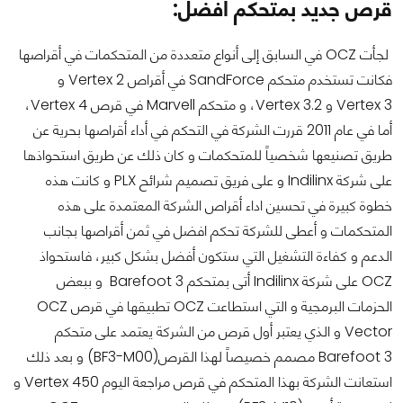
قرص جديد بمتحكم أفضل:
لجأت OCZ في السابق إلى أنواع متعددة من المتحكمات في أقراصها
فكانت تستخدم متحكم SandForce في أقراص Vertex 2 و
Vertex 3 و Vertex 3.2، و متحكم Marvell في قرص Vertex 4،
أما في عام 2011 قررت الشركة في التحكم في أداء أقراصها بحرية عن
طريق تصنيعها شخصياً للمتحكمات و كان ذلك عن طريق استحواذها
على شركة Indilinx و على فريق تصميم شرائح PLX و كانت هذه
خطوة كبيرة في تحسين اداء أقراص الشركة المعتمدة على هذه
المتحكمات و أعطى للشركة تحكم افضل في ثمن أقراصها بجانب
الدعم و كفاءة التشغيل التي ستكون أفضل بشكل كبير، فاستحواذ
OCZ على شركة Indilinx أتى بمتحكم Barefoot 3 و ببعض
الحزمات البرمجية و التي استطاعت OCZ تطبيقها في قرص OCZ
Vector و الذي يعتبر أول قرص من الشركة يعتمد على متحكم
Barefoot 3 مصمم خصيصاً لهذا القرص(BF3-M00) و بعد ذلك
استعانت الشركة بهذا المتحكم في قرص مراجعة اليوم Vertex 450 و