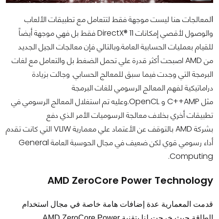
لمعالجات هنا ليست موجهة فقط لتتعامل مع تطبيقات الألعاب
ا
والوصول لأقصي إمكانات
DirectX® 11
فقط بل فهي موجهة أيضاً
للقيام بعمليات الحسابية العامة.وبالتالي فإن معالجات الجيل الجديد
من
AMD
اصبحت أكثر قدرة علي تحمل الضغط بل والتعامل مع لغات
البرمجة التي وجدت فيما سبق للمعالج الحسابي. وجائت بزيادة
دراماتيكية لفهم المعالج الرسومي للغات البرمجة
مثل
C++AMP
و
OpenCL
.
وعليه تم استغلال المعالج الرسومي في
تطبيقات أخري بخلاف معالجة الرسوميات الأمر الذي دفع
بشركة
AMD
بالتوقف عن الأعتماد علي معمارية
VLIW
التي كانت تقدم
أداء رسومي قوي لكن ضعيف في مجال الحوسبة العامة
General
.
Computing
AMD ZeroCore Power Technology
قدمت المعمارية عدة إضافات هامة خاصة في مجال استخدام
الطاقة حيث خرجت لنا بتقنية
AMD ZeroCore Power