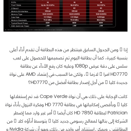
إذا ً ومن الجدول السابق فينتظر من هذه البطاقة أن تقدم أدآء أعلى
بنسبة كبيرة، كما أن بطاقة اليوم تم تصميمها للحصول على لعب
سلس على دقة عرض 1080p وعليه كان رفع الأدآء عن بطاقة
HD7770 امرا ً لازما ً، ولكن ما السبب في إعتماد AMD على نواة
جديدة كليا ً من أجل إصدار بطاقة أفضل من HD7770؟
كانت الإجابة على ذلك هي أن نواة Cape Verde قد تم إستغلالها
كليا ً وبأقصى إمكانياتها في بطاقة HD 7770 وفكرة النزول بأدآء نواة
Patrician لبطاقة HD 7850 كان أيضا ً أمر غير وارد مما إضطر
الشركة إلى بنائها لمعالج رسومي جديد كليا ً يتوسط أدآؤه كلا ً من
البطاقتين، ويمكن إستنتاج أمر واحد من ذلك..وهو أن شركة Nvidia و