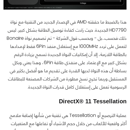
هذا بالضبط ما حققته AMD في الإصدار الجديد من التقنية مع نواة
HD7790 الجديدة. حيث زادت كفاءة توصيل الطاقة بشكل كبير. ليس
ذلك فحسب...بل - وبحسب قول الشركة - تم تصميم نواة Bonaire
لتعمل على تردد 1000MHz مع إستغلال منفذ 6Pin فقط لإمدادها
بالطاقة اللازمة، إلا أن إمكانيات النواة الجديدة تسمح بزيادة الرقم
بشكل كبير مع الإعتماد على منفذي طاقة 6Pin، وهذا يعني وبكل
بساطة أن هذه النواة لديها القدرة على تقديم ما هو أفضل بكثير في
المستقبل وربما تخرج نسخ مطورة من الشركات المصنعة للبطاقات
الرسومية تعمل على إستغلال كامل قدرات النواة الجديدة.
DirectX® 11 Tessellation
عملية الترصيع أو
Tessellation
هي تقنية من شأنها إضافة ملامح
أكثر واقعية للألعاب من خلال حجم الأشياء أو تفاعلها مع المتغيرات