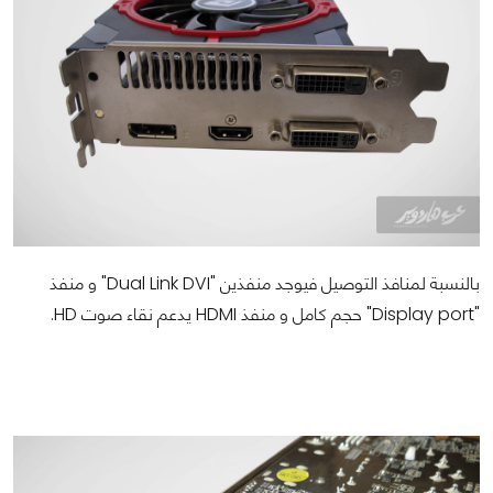
بالنسبة لمنافذ التوصيل فيوجد منفذين "Dual Link DVI" و منفذ
"Display port" حجم كامل و منفذ HDMI يدعم نقاء صوت HD.