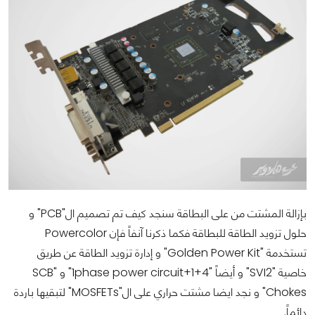
بإزالة المشتت من على البطاقة سنجد كيف تم تصميم ال"PCB" و
حلول تزويد الطاقة للبطاقة فكما ذكرنا آنفاً فإن Powercolor
تستخدمة "Golden Power Kit" و إدارة تزويد الطاقة عن طريق
خاصية "SVI2" و أيضاً "4+1+1phase power circuit" و "SCB
Chokes" و نجد ايضا مشتت حراري على ال"MOSFETs" لتبقيها باردة
دائماً.