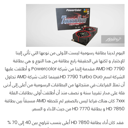
اليوم لدينا بطاقة رسومية ليست الأولى من نوعها التي تأتي إلينا
للإختبار و لكنها في الحقيقة رابع بطاقة من هذا النوع و هي بطاقة
AMD HD 7790 مقدمة إلينا من شركة Powercolor و أطلقت عليها
الشركة اسم HD 7790 Turbo Duo.فبينما كانت شركة AMD تحاول
أن تملأ الفراغات في منتجاتها من البطاقات الرسومية من أعلى إلى أدنى
فئة على مدار تقريبا سنة و نصف منذ أن أطلقت أولى بطاقات الفئة
7xxx كان هناك فراغا ليس بالصغير لم تلحظه AMD مسبقاً بين بطاقة
HD 7850 و بطاقة HD 7770 من حيث الأداء و السعر.
فقد كان أداء بطاقة HD 7850 أعلى بنسب تتراوح بين 40 إلى 70 %