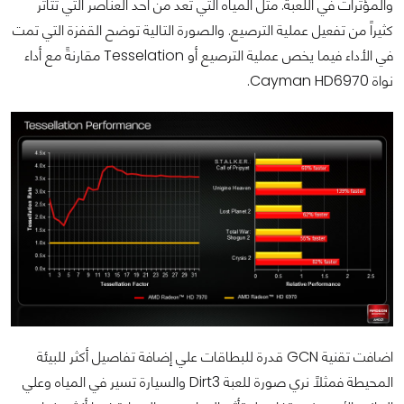
والمؤثرات في اللعبة. مثل المياه التي تعد من أحد العناصر التي تتأثر
كثيراً من تفعيل عملية الترصيع. والصورة التالية توضح القفزة التي تمت
في الأداء فيما يخص عملية الترصيع أو Tesselation مقارنةً مع أداء
نواة Cayman HD6970.
اضافت تقنية
GCN
قدرة للبطاقات علي إضافة تفاصيل أكثر للبيئة
المحيطة فمثلاً نري صورة للعبة
Dirt3
والسيارة تسير في المياه وعلي