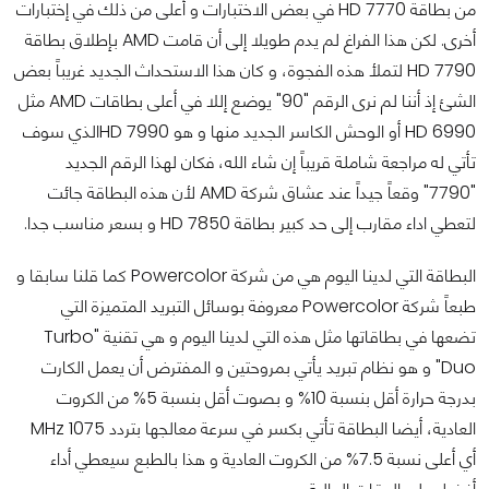
من بطاقة HD 7770 في بعض الاختبارات و أعلى من ذلك في إختبارات
أخرى.
لكن هذا الفراغ لم يدم طويلا إلى أن قامت AMD بإطلاق بطاقة
HD 7790 لتملأ هذه الفجوة، و كان هذا الاستحداث الجديد غريباً بعض
الشئ إذ أننا لم نرى الرقم "90" يوضع إللا في أعلى بطاقات AMD مثل
HD 6990 أو الوحش الكاسر الجديد منها و هو HD 7990الذي سوف
تأتي له مراجعة شاملة قريباً إن شاء الله، فكان لهذا الرقم الجديد
"7790" وقعاً جيداً عند عشاق شركة AMD لأن هذه البطاقة جائت
لتعطي اداء مقارب إلى حد كبير بطاقة HD 7850 و بسعر مناسب جدا.
البطاقة التي لدينا اليوم هي من شركة Powercolor كما قلنا سابقا و
طبعاً شركة Powercolor معروفة بوسائل التبريد المتميزة التي
تضعها في بطاقاتها مثل هذه التي لدينا اليوم و هي تقنية "Turbo
Duo" و هو نظام تبريد يأتي بمروحتين و المفترض أن يعمل الكارت
بدرجة حرارة أقل بنسبة 10% و بصوت أقل بنسبة 5% من الكروت
العادية، أيضا البطاقة تأتي بكسر في سرعة معالجها بتردد 1075 MHz
أي أعلى نسبة 7.5% من الكروت العادية و هذا بالطبع سيعطي أداء