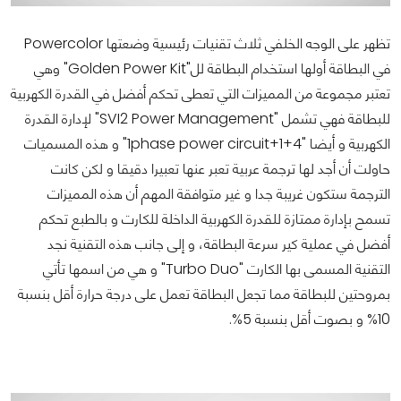
تظهر على الوجه الخلفي ثلاث تقنيات رئيسية وضعتها Powercolor
في البطاقة أولها استخدام البطاقة لل"Golden Power Kit" وهي
تعتبر مجموعة من المميزات التي تعطى تحكم أفضل في القدرة الكهربية
للبطاقة فهي تشمل "SVI2 Power Management" لإدارة القدرة
الكهربية و أيضا "4+1+1phase power circuit" و هذه المسميات
حاولت أن أجد لها ترجمة عربية تعبر عنها تعبيرا دقيقا و لكن كانت
الترجمة ستكون غريبة جدا و غير متوافقة المهم أن هذه المميزات
تسمح بإدارة ممتازة للقدرة الكهربية الداخلة للكارت و بالطبع تحكم
أفضل في عملية كير سرعة البطاقة، و إلى جانب هذه التقنية نجد
التقنية المسمى بها الكارت "Turbo Duo" و هي من اسمها تأتي
بمروحتين للبطاقة مما تجعل البطاقة تعمل على درجة حرارة أقل بنسبة
10% و بصوت أقل بنسبة 5%.