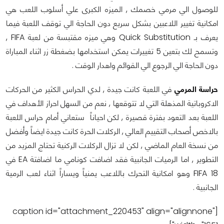
للوصول الي مرمي خصمك , الميزه الكبرى علي أسلوب اللعب هي
امكانية تغيير اللاعبين بشكل سريع دون الحاجة الي توقف اللعبة فيما
يعرف بـ Quick Substitution وهي ميزه مقتبسة من لعبة FIFA ,
وتسمح لك بتعين 5 تغييرات يمكن استخدامها بضغطة زر اثناء المباراة
دون الحاجة الي الرجوع الي القوائم واهدار الوقت .
حراسة المرمي
في اللعبة كانت جيدة , لدي الحراس الكثير من الحركات
الاكروباتية المذهلة التي لا تتوقعها , نعم من السهل احراز الأهداف في
اللعبة بعد التعود بفترة قصيرة , لكن احياناً ستعاني أمام حراس اللعبة
بالاخص أصحاب التقييم العالي , الركلات الحرة كانت جيدة ايضاً وأفضل
من نسخة العام الماضي , لكن لا تزال الركلات الركنية تحتاج المزيد من
التطوير , اما الرميات الجانبية فقد اضافت كونامي ما اضافتة EA في
FIFA 18 وهو امكانية التحرك باللاعب يمنياً ويساراً اثناء لعب الرمية
الجانبية .
[caption id="attachment_220453" align="alignnone"