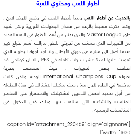
أطوار اللعب ومحتوي اللعبة
بالحديث عن أطوار اللعب
ونبدأ بأطوار اللعب في وضع الأوف لاين ,
وكما ذكرت مسبقاً بالرغم من فقدان البطولات الأوربية ولكن شهد
طور Master League والذي يعتبر من أهم الأطوار في اللعبة العديد
من التغييرات الذي حسنت من تجربتي للطور مازالت أشعر بفراغ كبير
عندما أصل الي مباراة في دوري الأبطال ولا أجد أجواء البطولة الذي
تعودت عليها لمدة عشر سنوات كاملة في PES , الا ان كونامي قد
اضافت بعض التغييرات , حيث استمتعت بتجربة
بطولة International Champions Cup الودية والذي كانت
مرخصة في الطور لأول مرة , حيث يمكنك الاشتراك في هذة البطوله
من أجل تحديد أفضل اللاعبين لتشكيلتك والاستقرار علي العناصر
المناسبة والتشكيله التي ستلعب بيها وذلك قبل الدخول في
المنافسات الرسميه .
[caption id="attachment_220459" align="alignnone"
width="1920"]