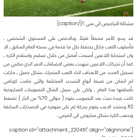
مشكلة التراخيص الي متي ؟[/caption]
قد يبدو الأمر محبطاً قليلاً وبالاخص علي المستوي الشخصي ,
فأسلوب اللعب مازال يحتفظ بكل ما قدمة في نسخة العام السابق , الا
وان استجابة اللاعبين أصبحت أفضل من خلال تسليم واستلام الكرة ,
كما أن تحركات اللاعبين شهدت بعض الاضافات الامر الذي مكنني من
تسجيل العديد من الأهداف اثناء اللعب المتحرك بشكل جميل , مازلت
لم اتمكن من ضبط أنواع التسديد المختلفة والتي قامت كونامي
بأضافتها هذا العام , ولكن علي سبيل المثال التصويبات الصاروخية
كانت جيدة حيث بعد التصويب بقوه ( حوالي 70% من البار ) تضغط
R2 وستجد الاعب يقوم بحركة لم تكن متوفرة في الاصدارات السابقة
وتذهب الكرة بشكل صاروخي الي المرمي .
[caption id="attachment_220451" align="alignnone"