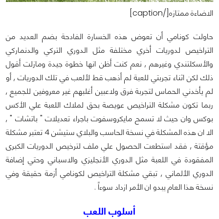
الاضاءة ممتازه[/caption]
حاولت كونامي أن تعوض هذه الخسارة الفادحة بضم العديد من
التراخيص لدوريات أخري مختلفة مثل الدوري التركي والدنماركي
والأسكلتندي وغيرهم , نعم كنت أظن انها خطوة جيدة ومازلت أقول
ذلك لكن اثناء تجربتي للعبة لم أذهب قط لألعب في تلك الدوريات , أو
لم يأخدني الحماس لتجربة فرق ولاعبين أغلبهم غير معروفين للجميع ,
ربما تكون مشكلة التراخيص عويصة بحق لملاك اللعبة علي الأكس
بوكس وان حيث لا تسمح مايكروسفوت باجراء تعديلات " باتشات " ,
الا ان هذه المشكلة في نسخة الحاسب والبلاي ستيشن 4 تعتبر مشكلة
مؤقتة , فقد استطعت الحصول علي ملف لترخيص الدوريات الكبرى
المفقودة في اللعبة مثل الدوري الأنجليزي والاسباني وحتي إضافة
الدوري الألماني , تبقي مشكلة التراخيص لكونامي أزمة حقيقة وفي
نسخة هذا العام يبدو ان الأمر ازداد سوءاً .
أسلوب اللعب