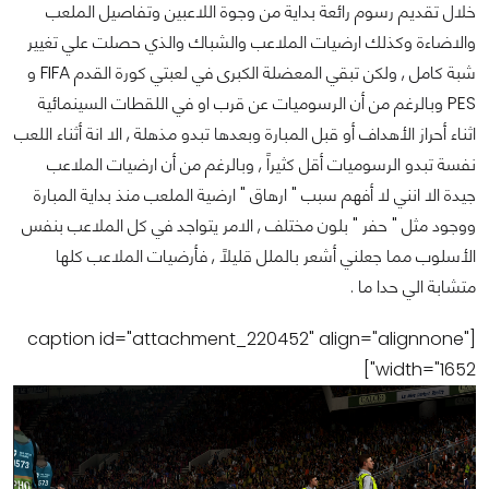
خلال تقديم رسوم رائعة بداية من وجوة اللاعبين وتفاصيل الملعب
والاضاءة وكذلك ارضيات الملاعب والشباك والذي حصلت علي تغيير
شبة كامل , ولكن تبقي المعضلة الكبرى في لعبتي كورة القدم FIFA و
PES وبالرغم من أن الرسوميات عن قرب او في اللقطات السينمائية
اثناء أحراز الأهداف أو قبل المبارة وبعدها تبدو مذهلة , الا انة أثناء اللعب
نفسة تبدو الرسوميات أقل كثيراً , وبالرغم من أن ارضيات الملاعب
جيدة الا انني لا أفهم سبب " ارهاق " ارضية الملعب منذ بداية المبارة
ووجود مثل " حفر " بلون مختلف , الامر يتواجد في كل الملاعب بنفس
الأسلوب مما جعلني أشعر بالملل قليلاً , فأرضيات الملاعب كلها
متشابة الي حدا ما .
[caption id="attachment_220452" align="alignnone"
width="1652"]