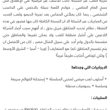
تجربة اللعب عبر الشبكة كانت للاسف غير مرضية علي الإطلاق مثل
نسخ العام الماضي , خوادم اللعبة سيئة بالاخص علي الحاسب
الشخصي , ربما كان يملأني الحماس بعد تجربة الديمو ولعب العديد
من المباريات عبر الشبكة الا ان النسخة الكاملة كان بيها قصور في هذه
النقطة , نظام تحديد المناطق مزري بحق , لا أفهم سبب أجبار الشركة
اللاعبين علي أختيار منطقة للعب ولا يمكن تغيرها والمناطق حتي
مقسمة بالدول ولم أجد علي سبيل المثال مصر , كان من الأفضل ان
يتم تقسيم المناطق كما هو المتعارف ( اوربا - أسيا - الشرق الأوسط
) ولكن كونامي أختارت طريقاً غريباً!
الايجابيات التى وجدناها:
+ أسلوب لعب مرضى لمحبي السلسلة + إستجابة القوائم سريعة
وسلسة + رسوميات مذهلة
السلبيات :
- سيرفرات اللعبة سيئة - نظام تحديد المناطق Region غير مفهوم -