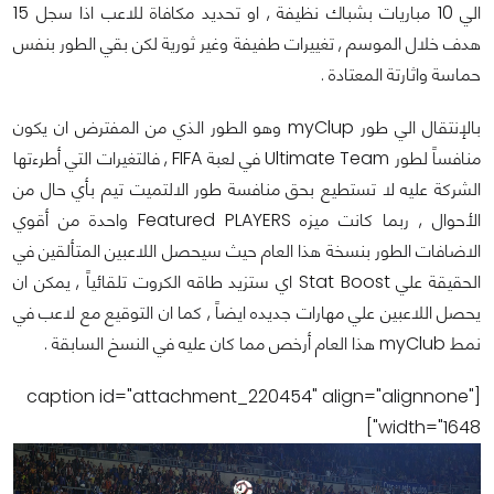
الي 10 مباريات بشباك نظيفة , او تحديد مكافاة للاعب اذا سجل 15
هدف خلال الموسم , تغييرات طفيفة وغير ثورية لكن بقي الطور بنفس
حماسة واثارتة المعتادة .
بالإنتقال الي طور myClup وهو الطور الذي من المفترض ان يكون
منافساً لطور Ultimate
Team في لعبة FIFA , فالتغيرات التي أطرءتها
الشركة عليه لا تستطيع بحق منافسة طور الالتميت تيم بأي حال من
الأحوال , ربما كانت ميزه Featured PLAYERS واحدة من أقوي
الاضافات الطور بنسخة هذا العام حيث سيحصل اللاعبين المتألقين في
الحقيقة علي Stat Boost اي ستزيد طاقه الكروت تلقائياً , يمكن ان
يحصل اللاعبين علي مهارات جديده ايضاً , كما ان التوقيع مع لاعب في
نمط myClub هذا العام أرخص مما كان عليه في النسخ السابقة .
[caption id="attachment_220454" align="alignnone"
width="1648"]