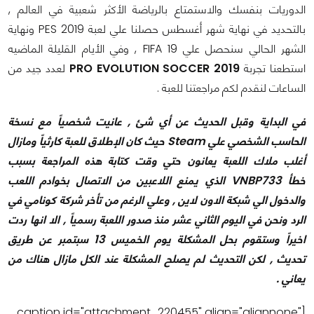
الدوريات بنفسك والاستمتاع بالرياضة الأكثر شعبية في العالم ,
بالتحديد في نهاية شهر أغسطس حصلنا علي لعبة PES 2019 ونهاية
الشهر الحالي سنحصل علي FIFA 19 , وفي الأيام القليلة الماضيه
استطعنا تجربة
PRO EVOLUTION SOCCER 2019
لعدد جيد من
الساعات لنقدم لكم مراجعتنا للعبة .
في البداية وقبل الحديث عن أي شئ , عانيت شخصياً مع نسخة
الحاسب الشخصي علي Steam حيث كان الإطلاق للعبة كارثياً ومازال
أغلب ملاك اللعبة يعانون حتي وقت كتابة هذه المراجعة بسبب
خطأ VNBP733 الذي يمنع اللاعبين من الاتصال بخوادم اللعب
والدخول الي شبكة الاون لاين , وعلي الرغم من تأخر شركة كونامي في
الرد ونحن في اليوم الثاني عشر منذ صدور اللعبة رسمياً , الا انها ردت
اخيراً وستقوم بحل المشكلة يوم الخميس 13 سبتمبر عن طريق
تحديث , لكن التحديث لم يصلح المشكلة عند الكل مازال هناك من
يعاني .
[caption id="attachment_220455" align="alignnone"