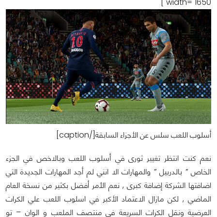
width="1650"]
أسلوب اللعب سلس عن الأجزاء السابقة[/caption]
نعم كنت انتظر تغيير ثورى في أسلوب اللعب وبالاخص في الجزء
الخاص ” بالدربيل ” والمهارات الا انني لم أجد المهارات الجديدة التي
اضافتها الشركة إضافة كبرى , نعم الأمر أفضل بكثير من نسخة العام
الماضي , لكن مازال الاعتماد الأكبر في اسلوب اللعب علي الكرات
العرضية ونقل الكرات السريعة في منتصف الملعب و الوان – تو