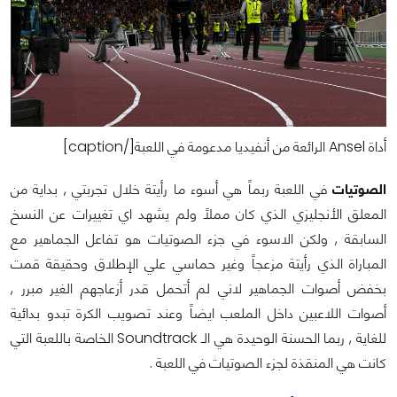
أداة Ansel الرائعة من أنفيديا مدعومة في اللعبة[/caption]
الصوتيات
في اللعبة ربماً هي أسوء ما رأيتة خلال تجربتي , بداية من
المعلق الأنجليزي الذي كان مملاً ولم يشهد اي تغييرات عن النسخ
السابقة , ولكن الاسوء في جزء الصوتيات هو تفاعل الجماهير مع
المباراة الذي رأيتة مزعجاً وغير حماسي علي الإطلاق وحقيقة قمت
بخفض أصوات الجماهير لاني لم أتحمل قدر أزعاجهم الغير مبرر ,
أصوات اللاعبين داخل الملعب ايضاً وعند تصويب الكرة تبدو بدائية
للغاية , ربما الحسنة الوحيدة هي الـ Soundtrack الخاصة باللعبة التي
كانت هي المنقذة لجزء الصوتيات في اللعبة .