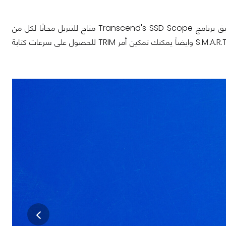
للحفاظ على سرعة تشغيل SSD الخاص بـ Transcend وايضاً مراقبة القرص فإن تطبيق برنامج Transcend's SSD Scope متاح للتنزيل مجانًا لكل من
يشتري القرص ويُمكن التطبيق المستخدمين من مراقبة الحالة الصحية للقرص مع تقنية S.M.A.R.T وايضاً يمكنك تمكين أمر TRIM للحصول على سرعات كتابة