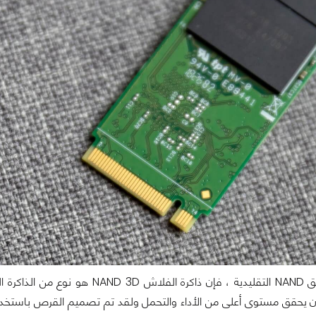
على عكس رقائق NAND التقليدية ، ف