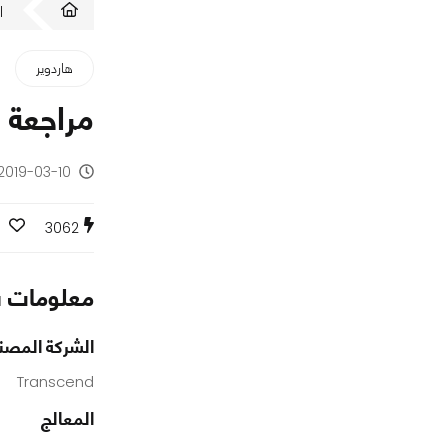
ا
هاردوير
مراجعة القرص end 110S 512GB
2019-03-10 - منذ 7 سنوات
3062
معلومات س
الشركة المصن
Transcend
المعالج