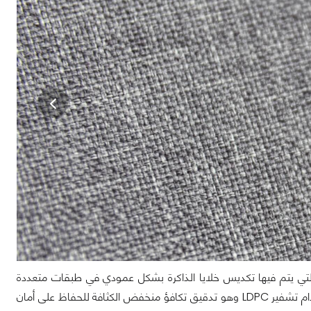
إن ذاكرة الفلاش NAND 3D هو نوع من الذاكرة التي يتم فيها تكديس خلايا الذاكرة بشكل عمودي في طبقات متعددة
وبالتالي يمكن أن يحقق مستوى أعلى من الأداء والتحمل ولقد تم تصميم القرص باستخدام تشفير LDPC وهو تدقيق تكافؤ منخفض الكثافة للحفاظ على أمان