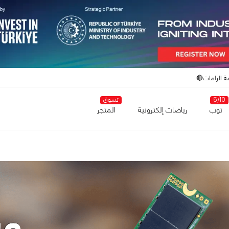
ة الرامات🔴
5/10
تسوق
توب
رياضات إلكترونية
المتجر