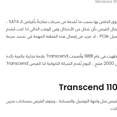
Windows 10
بين ليلة وضحاها انتشرت أقراص M.2 في سوق الحواسيب الشخصية وسرعان ما ينمو السوق الخاص بها بسبب ما تُقدمة من سرعات مقارنةً بأقراص الـ SATA ،
ل القرص بأي شكل من الأشكال وفي الوقت الحالي اذا كنت مُقدم
علي تجميع حاسب يجب ان تهتم في المقام الأول بان تحصل علي قرص M.2 بواجهة توصيل PCIe ، لا مزيد من إهمال هذه القطعة المهمة في تحديد سرعة
ash Memory Cards وحلول التخزين ظهرت في عام 1988 وأصبحت Transcend علامة تجارية عالمية رائدة
في مجال التخزين الرقمي والوسائط المتعددة والمنتجات مع 14 مكتبًا حول العالم وأكثر من 2000 منتج ، اليوم تُقدم الشركة التايوانية لنا القرص Transcend
لقرص مثل واجهة التوصيل والمساحة ، ويتوفر القرص بمساحات تخزين