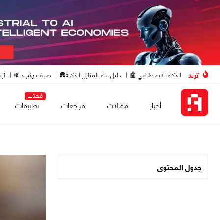
ترند
الذكاء الاصطناعي 🤖
دليل بناء المنازل الذكية🛖
صيف وتبريد ❄️
أزم
مُحدّث
أخبار
مقالات
مراجعات
تطبيقات
جدول المحتوى