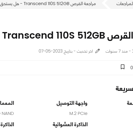
لمراجعات
مراجعة القرص Transcend 110S 512GB - هل يستحق الشراء؟!
Transc - هل يستحق الشراء؟!
اخر تحديث - بتاريخ 2023-05-07
0
ريعة
عة
واجهة التوصيل
المعمار
D NAND
M.2 PCIe
الذاكرة العشوائية
الذاكرة