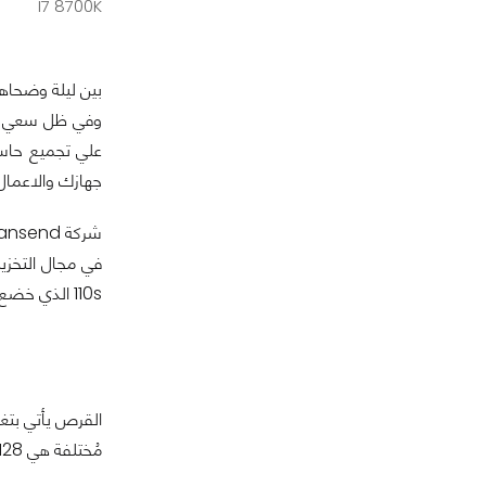
I7 8700K
وفي ظل سعي ال
جهازك والاعمال 
شركة Transend التايوانية الرائدة في صناعة الـ
110s الذي خضع للاختبار في معمل عرب هاردوير لنُقدم لكم هذه المراجعة .
القرص يأتي بتغ
مُختلفة هي 128 , 256 , 512 جيجابايت و 1TB والنسخة التى نختبرها تأتى بمساحة 512 جيجابايت.