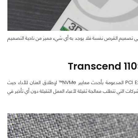
ي تصميم القرص نفسة فلا يوجد به أي شيء مميز من ناحية التصميم
يستخدم القرص PCIe SSD 110S من Transcend واجهة توصيل PCI Express Gen3 x4 المدعومة بأحدث معايير NVMe™ لإطلاق العنان للأداء حيث
كات التي تتطلب معالجة ثقيلة لأعباء العمل الثقيلة دون أي تأخير في