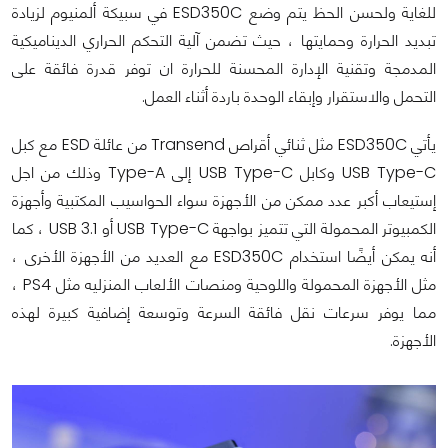
للغاية ولحسن الحظ يتم وضع ESD350C في سبيكة ألمنيوم لزيادة
تبديد الحرارة وحمايتها ، حيث تضمن آلية التحكم الحراري الديناميكية
المدمجة وتقنية الإدارة المحسنة للحرارة ان توفر قدرة فائقة على
التحمل والاستقرار وإبقاء الوحدة باردة أثناء العمل.
يأتي ESD350C مثل ثنائي أقراص Transend من عائلة ESD مع كبل
USB Type-C وكابل USB Type-C إلى Type-A وذلك من اجل
إستيعاب أكبر عدد ممكن من الأجهزة سواء الحواسيب المكتبية وأجهزة
الكمبيوتر المحمولة التي تتميز بواجهة USB Type-C أو USB 3.1 ، كما
أنه يمكن أيضًا استخدام ESD350C مع العديد من الأجهزة الأخرى ،
مثل الأجهزة المحمولة واللوحية ومنصات الألعاب المنزليه مثل PS4 ،
مما يوفر سرعات نقل فائقة السرعة وتوسعة إضافية كبيرة لهذه
الأجهزة.