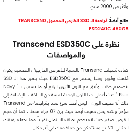
وأكثر من 2000 منتج.
طالع أيضاً:
مُراجعة الـ SSD الخارجي المحمول TRANSCEND
ESD240C 480GB
نظرة على Transcend ESD350C
والمواصفات
كعادة مُنتجات Transend بالنسبة للأقراص الخارجية ، التصميم يكون
مُلفت ومُبهر وهذا يستمر مع ESD350C حيث يتميز هذا الـ SSD
بتصميم جذاب وأنيق مع اللون الأزرق الرائع أو ما يسمى بـ " Navy
Blue " حيث أعطي هذا اللون الوحدة لمسة من الأناقة ، بالإضافة إلى
ذلك أنه خفيف الوزن ، ليس أخف شئ قمنا بمُراجعتة من Transend
مؤخراً ولكنه يظل خفيف أيضا حيث يزن 87 جرام فقط ، كما أن حجم
القرص صغير حيث انه بحجم بطاقة الائتمان تقريباً مما يجعلة رفيقك
المثالي للتخزين وستتمكن من حملة معك في أي مكان.