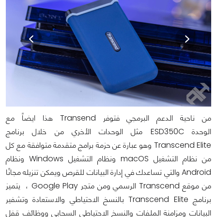
من ناحية الدعم البرمجي فتوفر Transend هذا ايضاً مع
الوحدة ESD350C مثل الوحدات الأخري من خلال برنامج
Transcend Elite وهو عبارة عن حزمة برامج متقدمة متوافقة مع كل
من نظام التشغيل macOS ونظام التشغيل Windows ونظام
Android والتي تساعدك في إدارة البيانات للقرص ويمكن تنزيله مجانًا
من موقع Transcend الرسمي ومن متجر Google Play ، يتميز
برنامج Transcend Elite بالنسخ الاحتياطي والاستعادة وتشفير
البيانات ومزامنة الملفات والنسخ الاحتياطي السحابي ووظائف قفل