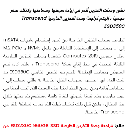
تطور وحدات التخزين أثمر في زيادة سرعتها ومساحتها وكذلك صغر
حجمها ، إليكم مُراجعة وحدة التخزين الخارجية Transcend
ESD350C
تطورت وحدات التخزين الخارجية من مُجرد إستخدام واجهات mSATA
إلى ان وصلت إلى الإستفادة الكاملة من حلول NVMe و M.2 PCIe
وخلال معرض Computex 2019 شاهدنا وحدات التخزيين الخارجية
الثلاثة الجديدة في خط إنتاج شركة Transcend ، ولقد كان نجم
المعرض وصاحب الإطلالة الأهم هو القرص الخارجي ESD350C بلا
شك الذي ابهر الحضور بسرعات النقل الخاصة به والتي وصلت إلى 1
جيجابايت/ثانية ومن حسن الحظ لدنيا هذه الوحدة الآن تحت أيدينا في
عرب هاردوير وقد قمنا بتجربتها لفترة كافية وسنقوم بمُراجعتها خلال
هذا المقال ، ولكن قبل ذلك يُمكنك قراءة المُراجعات السابقة لأقراص
Transcend الخارجية.
طالع:
مُراجعة وحدة التخزين الخارجية ESD230C 960GB SSD من