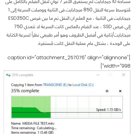
مساحة 10 جيجابايت لم يستغرق الأمر 7 ثوانٍ لنقل الفيلم بالكامل على
مُتوسط سرعة النقل 850 ميجابايت فى الثانية ووصلت السرعة إلى 1
جيجابايت في الثانية ، مع العلم ان النقل تم ما بين قرص ESD350C
إلي قرص SSD ، عند القيام بالعكس كانت السرعة لا تتعدي 750
ميجابايت/ثانية في أفضل الظروف وهو أمر طبيعي نظراً لسرعة الكتابة
على الوحدة ، بشكل عام عملية النقل كانت مُستقرة.
[caption id="attachment_257076" align="alignnone"
width="998"]