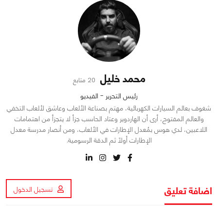
محمد خليل
20 متابع
رئيس التحرير - الفيديو
شغوف بعالم السيارات الكهربائية، مهتم بصناعة الألعاب وعاشق لألعاب التخفي
والعالم المفتوح، أرى أن الهاردوير وعتاد الحاسب جزأ لا يتجزأ من اهتمامات
اللاعبين، لدي هوس بمُعدل الإطارات في الألعاب، ومن أنصار مدرسة معدل
الإطارات أولاً ثم الدقة الرسومية.
اضافة تعليق
تسجيل الدخول