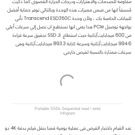
مقاومة للصدمات والاهتزازات ودرجات الحرارة القصوى كما ذكرت
مُسبقاً انها من ضمن مميزات هذه الوحدة وبالتالي توفر حماية أفضل
للبيانات الخاصة بك ، ولأن وحدة Transcend ESD350C تأتي
بواجهة توصيل PCIe هذا يعني انها تستطيع ان تصل إلي سرعات أعلي
من 600 ميجابايت/ثانية حيث استطاع الـ SSD تحقيق سرعة قراءة
994.6 ميجابايت/ثانية وسرعة كتابة 893.3 ميجابايت/ثانية وهى
سرعات ممتازة بالنسبة لقرص خارجي.
Portable SSDs Sequential read / write
Infogram
عند القيام باختبار القرص فى عملية يومية قمنا بنقل فيلم بدقة 4K ذو