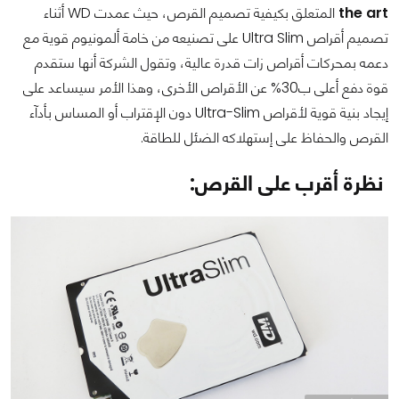
the art
المتعلق بكيفية تصميم القرص، حيث عمدت WD أثناء
تصميم أقراص Ultra Slim على تصنيعه من خامة ألمونيوم قوية مع
دعمه بمحركات أقراص زات قدرة عالية، وتقول الشركة أنها ستقدم
قوة دفع أعلى ب30% عن الأقراص الأخرى، وهذا الأمر سيساعد على
إيجاد بنية قوية لأقراص Ultra-Slim دون الإقتراب أو المساس بأدآء
القرص والحفاظ على إستهلاكه الضئل للطاقة.
نظرة أقرب على القرص: