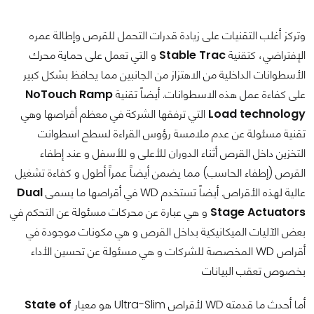
وتركز أغلب التقنيات على زيادة قدرات التحمل للقرص وإطالة عمره
الإفتراضي، كتقنية
Stable Trac
و التي تعمل على حماية محرك
الأسطوانات الداخلية من الاهتزاز من الجانبين مما يحافظ بشكل كبير
على كفاءة عمل هذه الاسطوانات. أيضاً تقنية
NoTouch Ramp
Load technology
التي ترفقها الشركة في معظم أقراصها وهي
تقنية مسئولة عن عدم ملامسة رؤوس القراءة لسطح اسطوانت
التخزين داخل القرص أثناء الدوران للأعلى و للأسفل و عند إطفاء
القرص (إطفاء الحاسب) مما يضمن أيضاً عمراً أطول و كفاءة تشغيل
عالية لهذه الأقراص. أيضاً تستخدم WD في أقراصها ما يسمى
Dual
Stage Actuators
و هي عبارة عن محركات مسئولة عن التحكم في
بعض الآليات الميكانيكية بداخل القرص و هي مكونات موجودة في
أقراص WD المخصصة للشركات و هي مسئولة عن تحسين الأداء
بخصوص تعقب البيانات
أما أحدث ما قدمته WD لأقراص Ultra-Slim هو معيار
State of