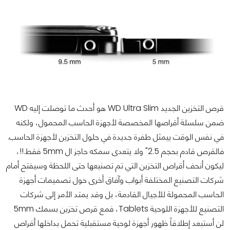
قرص التخزين الجديد WD Ultra Slim هو أحدث ما توصلت إليه WD
ضمن سلسلة أقراصها المخصصة لأجهزة الحاسب المحمول، ولكنه
في نفس الوقت ييمثل طفرة جديدة في حلول التخزين لأجهزة الحاسب.
فالقرص قادم بحجم 2.5" ولا يتعدى سمكه حاجز ال 5mm فقط.!!،
ليكون أنحف أقراص التخزين التي تم تصنيعها حتى اللحظة وسيفتح أمام
شركات التصنيع المختلفة أبواب وآفاق أخرى حول تصميمات أجهزة
الحاسب المحمولة للأجيال القادمة، بل وقد يمتد الأمر إلى شركات
التصنيع للأجهزة اللوحية Tablets، فمع قرص تخزين بسمك 5mm
لن أستبعد إطلاقاً ظهور أجهزة لوحية مستقبلية تحمل بداخلها أقراص