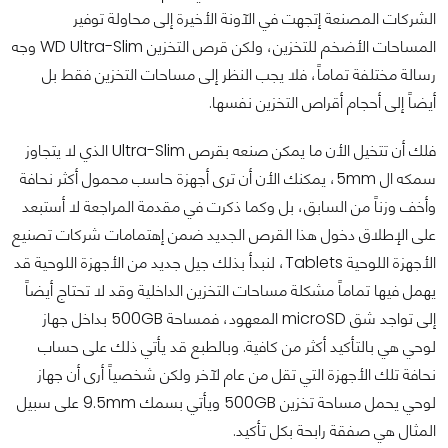
الشركات المصنعة إتجهت في الآونة الأخيرة إلى محاولة توفير
المساحات الأضخم للتخزين، ولكن قرص التخزين WD Ultra-Slim وجه
رسالة مختلفة تماماً، فلا يجب النظر إلى مساحات التخزين فقط بل
أيضاً إلى أحجام أقراص التخزين نفسها.
فلك أن تتخيل الأن ما يمكن صنعه بقرص Ultra-Slim الذي لا يتجاوز
سمكه ال 5mm، يمكنك الأن أن ترى أجهزة حاسب محمول أكثر نحافة
وأخف وزناً من السابق، بل وكما ذكرت في مقدمة المراجعة لا أستبعد
على الإطلاق دخول هذا القرص الجديد ضمن إهتمامات شركات تصنيع
الأجهزة اللوحية Tablets، لنبدأ بذلك جيل جديد من الأجهزة اللوحية قد
يهمل فيها تماماً مشكلة مساحات التخزين الداخلية وقد لا تحتاج أيضاً
إلى تواجد شق microSD المعهود، فمساحة 500GB بداخل جهاز
لوحي هي بالتأكيد أكثر من كافية. وبالطبع قد يأتي ذلك على حساب
نحافة تلك الأجهزة التي تقل من عام لآخر ولكن شخصياً أرى أن جهاز
لوحي يحمل مساحة تخزين 500GB ويأتي بسمك 9.5mm على سبيل
المثال هي صفقة رابحة بكل تأكيد.