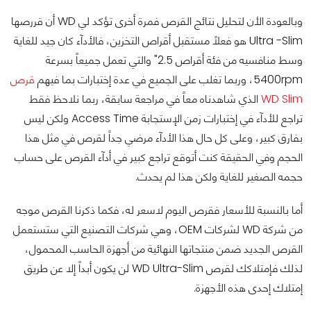
وبالعودة الأن لتحليل نتائج القرص فمرة أخرى تؤكد لي WD أن قررصها
Ultra -Slim هو فعلاً مستقبل أقراص التخزين، فالأدآء كان جيد للغاية
وسط منافسيه من فئة أقراص 2.5" والتي تعمل جميعاً بسرعة
5400rpm، وربما تغلب على الجميع في عدة إختبارات بما فيهم
قرص
WD Slim
الذي شاهدناه معاً في مراجعة سابقة، ربما نلاحظ فقط
تراجع للأدآء في إختبارات زمن الإستجابة Access Time ولكن ليس
بفارق كبير، وعلى كل حال هذا الأدآء مرضي جداً لقرص في مثل هذا
الحجم وفي الحقيقة كنت أتوقع تراجع كبير في أدآء القرص على حساب
حجمه الصغير للغاية ولكن هذا لم يحدث.
أما بالنسبة للأسعار فقرص اليوم لاسعر له، فكما ذكرنا القرص موجه
من شركة WD لشركات OEM، وهي شركات التصنيع التي ستستعمل
القرص الجديد ضمن منتجاتها النهائية من أجهزة الحاسب المحمول،
لذلك فإمتلاكك لقرص WD Ultra-Slim لن يكون أبداً إلا عن طريق
إمتلاك إحدى هذه الأجهزة.