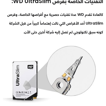
التقنيات الخاصة بقرص WD UltraSlim:
كالعادة تقدم WD عدة تقنيات حصرية مع أقراصها الخاصة، وقرص
UltraSlim أحد الأقراص التي نالت إهتماماً كبيراً من قبل الشركة
كونه سبق تكنولوجي لم تصل إليه شركة أخرى حتى الأن.