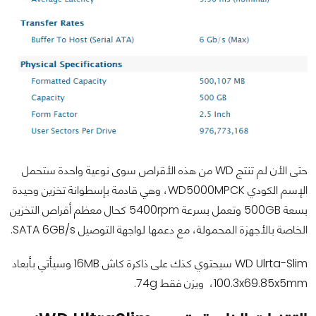
حتى الأن لم تنتج WD من هذه الأقراص سوى نوعية واحدة ستحمل
الإسم الكودي WD5000MPCK، وهي قادمة بإسطوانة تخزين وحيدة
بسعة 500GB وتعمل بسرعة 5400rpm كحال معظم أقراص التخزين
الخاصة بالأجهزة المحمولة، مع دعمها لواجهة التوصيل SATA 6GB/s.
WD Ulrta-Slim سيحتوي كذك على ذاكرة كاش 16MB وسيأتي بأبعاد
100.3x69.85x5mm، ويزن فقط 74g.