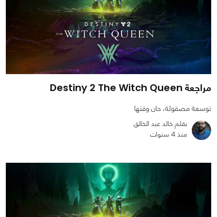
مراجعة Destiny 2 The Witch Queen
توسعة مصقولة، حان وقتها
بقلم خالد عبد الخالق
منذ 4 سنوات
0
0
4119