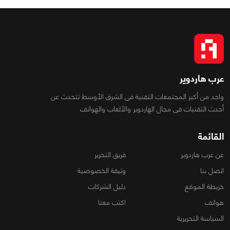
عرب هاردوير
واحد من أكبر المجتمعات التقنية فى الشرق الأوسط تتحدث عن
أحدث التقنيات فى مجال الهاردوير والألعاب والهواتف
القائمة
عن عرب هاردوير
فريق التحرير
اتصل بنا
وثيقة الخصوصية
خريطة الموقع
دليل الشركات
هواتف
اكتب معنا
السياسة التحريرية