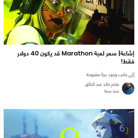
إشاعة| سعر لعبة Marathon قد يكون 40 دولار
فقط!
إلى جانب وجود بيتا مفتوحة
بقلم خالد عبد الخالق
منذ سنة
0
0
1239