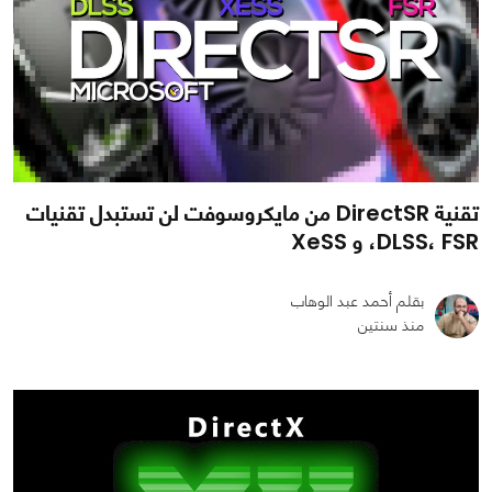
تقنية DirectSR من مايكروسوفت لن تستبدل تقنيات
DLSS، FSR، و XeSS
بقلم أحمد عبد الوهاب
منذ سنتين
0
0
2297