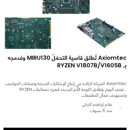
Axiomtec تُطلق قاسية التحمُلُ MIRU130 ومُدمجه
بــ RYZEN V1807B/V1605B
Axiomtec الشركه الرائده في إنتاج الإبتكارات الحديثه وصناعات الحواسب
، تفتخر اليوم بإطلاق اللوحه الأُم الجديده مُعززه بمعالجات RYZEN
وتستهدف مجال التطبيقات
بقلم إبراهيم التركي
منذ 6 سنوات
0
0
1384