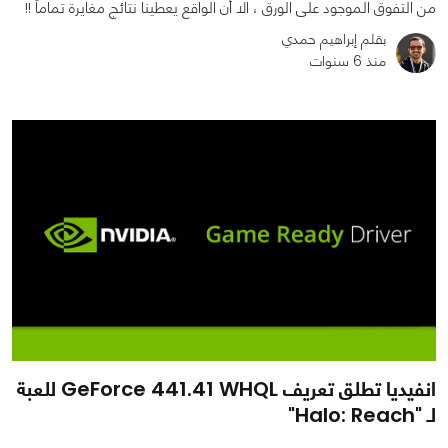
من التفوق الموجود على الورق ، الا أن الواقع يعطينا نتائج مغايرة تماماً !!
بقلم إبراهيم حمدي
منذ 6 سنوات
0
0
8397
انفيديا تطلق تعريف GeForce 441.41 WHQL للعبة
لـ "Halo: Reach"