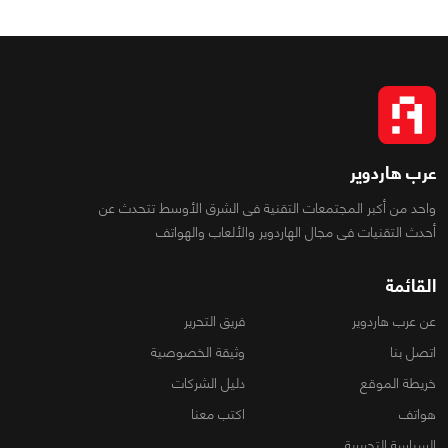
عرب هاردوير
واحد من أكبر المجتمعات التقنية فى الشرق الأوسط تتحدث عن
أحدث التقنيات فى مجال الهاردوير والألعاب والهواتف
القائمة
عن عرب هاردوير
فريق التحرير
اتصل بنا
وثيقة الخصوصية
خريطة الموقع
دليل الشركات
هواتف
اكتب معنا
السياسة التحريرية