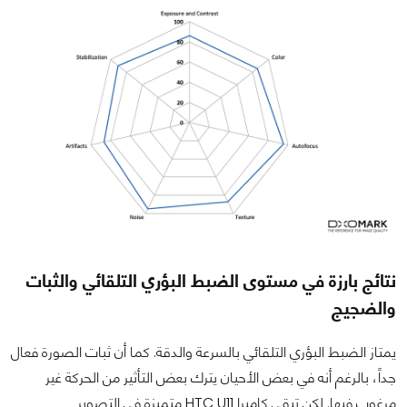
نتائج بارزة في مستوى الضبط البؤري التلقائي والثبات
والضجيج
يمتاز الضبط البؤري التلقائي بالسرعة والدقة. كما أن ثبات الصورة فعال
جداً، بالرغم أنه في بعض الأحيان يترك بعض التأثير من الحركة غير
مرغوب فيها. لكن تبقى كاميرا HTC U11 متميزة في التصوير