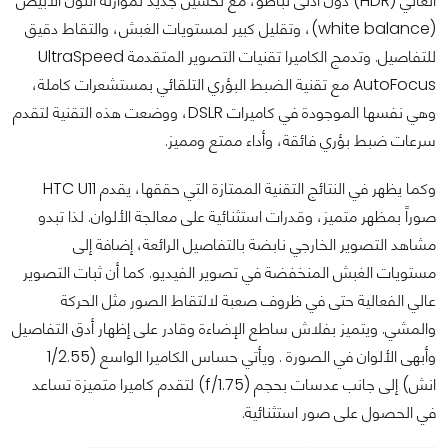
العالي (HDR) دون أدنى تباطؤ، مع تحسين جديد لموازنة اللون الأبيض
(white balance)، وتقليل كبير لمستويات الغبش، والتقاط دقيق
للتفاصيل. وتدمج الكاميرا تقنيات التصوير المتقدمة UltraSpeed
AutoFocus مع تقنية الضبط البؤري التلقائي بمستشعرات كاملة،
وهي نفسها الموجودة في كاميرات DSLR، ووضعت هذه التقنية لتقدم
سرعات ضبط بؤري فائقة، وأداء ممتع ومميز.
وكما يظهر في النتائج التقنية الممتازة التي حققها، يقدم HTC U11
صوراً بمظهر متميز، وقدرات استثنائية على معالجة الألوان. لذا تبدو
مشاهد التصوير الخارجي نابضة بالتفاصيل الرائعة، إضافة إلى
مستويات الغبش المنخفضة في تصوير الفيديو. كما أن ثبات التصوير
عالي الفعالية حتى في ظروف صعبة لالتقاط الصور مثل الحركة
والمشي. ويتميز بفلاش ساطع الإضاءة وقادر على إظهار أدق التفاصيل
وأبهى الألوان في الصورة . ويأتي حساس الكاميرا الواسع (1/2.55
انش) إلى جانب عدسات بحجم (f/1.75) لتقدم كاميرا متميزة تساعد
في الحصول على صور استثنائية.