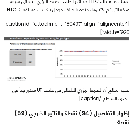
يمتلك هاتف HTC U11 أحد أكثر أنظمة الضبط البؤري التلقائي سرعة
ودقة التي تم اختبارها، متخطياً هاتف جوجل بيكسل، وسلفه HTC 10
[caption id="attachment_180497" align="aligncenter"
width="920"]
تظهر النتائج أن الضبط البؤري التلقائي في هاتف U11 متكرر جداً في
الضوء الساطع[/caption]
إظهار التفاصيل (94) نقطة والتأثير الخارجي (89)
نقطة