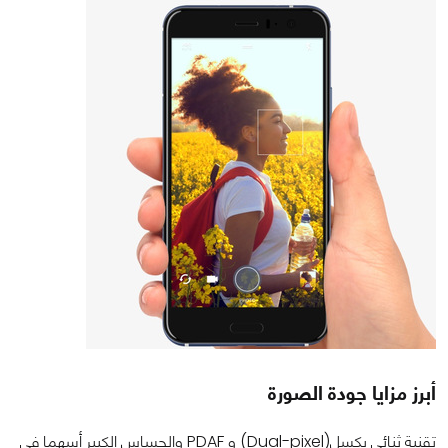
أبرز مزايا جودة الصورة
تقنية ثنائي بكسل(Dual-pixel) و PDAF والحساس الكبير أسهما في