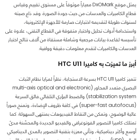
يمثل موقع DxOMark معياراً موثوقاً على مستوى تقييم وقياس
قطاع الكاميرات والعدسات من حيث جودة الصورة. وقد ذاع صيته
لسنوات طويلة لتقديمه اختبارات صارمة للأجهزة الإلكترونية،
واستخدامة أدوات تحليل واختبار متفوقة في القطاع التقني، علاوة على
تأسيسه لقاعدة بيانات مرجعية وشاملة مستقاة من آلاف نتائج اختبار
العدسات والكاميرات لتقدم معلومات دقيقة ووافية.
أبرز ما تميزت به كاميرا
HTC U11
تتميز كاميرا HTC U11 بسرعة الاستجابة، نظراً لمزايا نظام الثبات
البصري متعدد المحاور (multi-axis optical and electronic
stabilization system) والضبط البؤري التلقائي فائق السرعة
(super-fast autofocus) في كافة ظروف الإضاءة، وتمنح صوراً
عالية الوضوح، وتمكن من التقاط الفيديوهات بمنتهى السهولة. كما
تمتلك كاميرا التصوير الفوتوغرافي والفيديو الجديدة والمحسّنة مدىً
أوسع وأكثر ديناميكية، وتأتي معززة بتقنية التصوير بالمدى الديناميكي