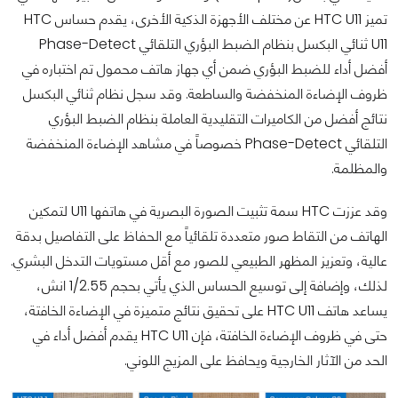
تميز HTC U11 عن مختلف الأجهزة الذكية الأخرى، يقدم حساس HTC
U11 ثنائي البكسل بنظام الضبط البؤري التلقائي Phase-Detect
أفضل أداء للضبط البؤري ضمن أي جهاز هاتف محمول تم اختباره في
ظروف الإضاءة المنخفضة والساطعة. وقد سجل نظام ثنائي البكسل
نتائج أفضل من الكاميرات التقليدية العاملة بنظام الضبط البؤري
التلقائي Phase-Detect خصوصاً في مشاهد الإضاءة المنخفضة
والمظلمة.
وقد عززت HTC سمة تثبيت الصورة البصرية في هاتفها U11 لتمكين
الهاتف من التقاط صور متعددة تلقائياً مع الحفاظ على التفاصيل بدقة
عالية، وتعزيز المظهر الطبيعي للصور مع أقل مستويات التدخل البشري.
لذلك، وإضافة إلى توسيع الحساس الذي يأتي بحجم 1/2.55 انش،
يساعد هاتف HTC U11 على تحقيق نتائج متميزة في الإضاءة الخافتة،
حتى في ظروف الإضاءة الخافتة، فإن HTC U11 يقدم أفضل أداء في
الحد من الآثار الخارجية ويحافظ على المزيج اللوني.