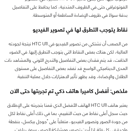
الفوتوغرافي حتى في الظروف المتدنية، كما يحافظ على التفاصيل
بدقة سواءً في ظروف الإضاءة الساطعة أو المتوسطة.
نقاط يتوجب التطرق لها في تصوير الفيديو
من الصعب أن نشتكي من تصوير الفيديو في HTC U11 نيتجة لجودته
العالية، لكن هناك بعض النقاط التي يتوجب التطرق إليها. في الضوء
الخافت، قد يتم فقدان بعض التفاصيل والتدرج اللوني. والمشاهد ذات
المدى الديناميكي الواسع قد تفقد بعض التفاصيل على مستوى
الظلال والإضاءة، وقد يظهر تأثير الاهتزازات خلال عملية التنقية.
ملخص: أفضل كاميرا هاتف ذكي تم تجربتها حتى الآن
يعتبر هاتف HTC U11 الهاتف الأفضل الذي قمنا بتجربته على الإطلاق
حيث سجل أعلى نقاط من حيث التقييم، بما في ذلك أعلى نقاط لكل
من جودة الصور وتصوير الفيديو، متغلباً على "جوجل بيكسل، بنقطة
واحدة في كل فئة. إذا أردت تصوير ومشاركة الصور، سوف يلفت