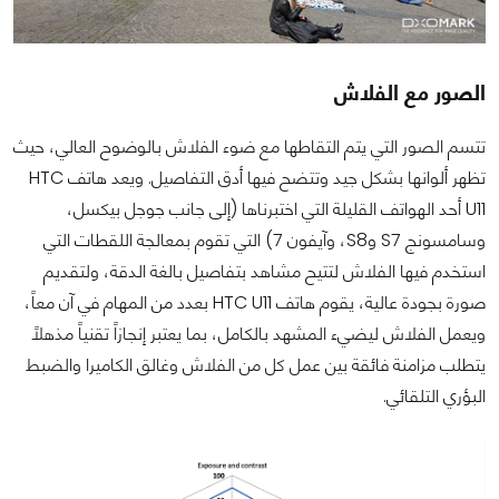
الصور مع الفلاش
تتسم الصور التي يتم التقاطها مع ضوء الفلاش بالوضوح العالي، حيث
تظهر ألوانها بشكل جيد وتتضح فيها أدق التفاصيل. ويعد هاتف HTC
U11 أحد الهواتف القليلة التي اختبرناها (إلى جانب جوجل بيكسل،
وسامسونج S7 وS8، وآيفون 7) التي تقوم بمعالجة اللقطات التي
استخدم فيها الفلاش لتتيح مشاهد بتفاصيل بالغة الدقة، ولتقديم
صورة بجودة عالية، يقوم هاتف HTC U11 بعدد من المهام في آن معاً،
ويعمل الفلاش ليضيء المشهد بالكامل، بما يعتبر إنجازاً تقنياً مذهلاً
يتطلب مزامنة فائقة بين عمل كل من الفلاش وغالق الكاميرا والضبط
البؤري التلقائي.