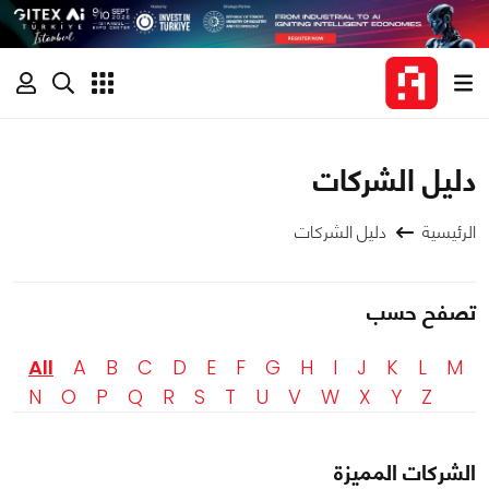
دليل الشركات
الرئيسية
دليل الشركات
تصفح حسب
All
A
B
C
D
E
F
G
H
I
J
K
L
M
N
O
P
Q
R
S
T
U
V
W
X
Y
Z
الشركات المميزة