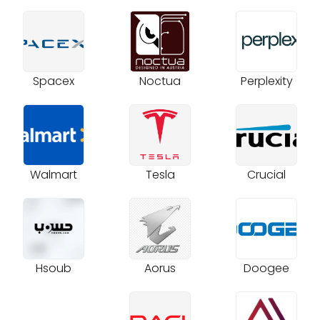
Spacex
Noctua
Perplexity
Walmart
Tesla
Crucial
Hsoub
Aorus
Doogee