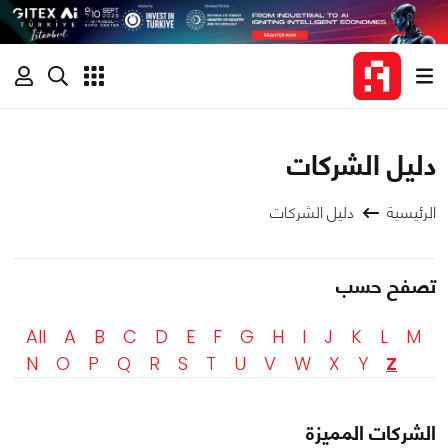
دليل الشركات
الرئيسية
دليل الشركات
تصفح حسب
All
A
B
C
D
E
F
G
H
I
J
K
L
M
N
O
P
Q
R
S
T
U
V
W
X
Y
Z
الشركات المميزة