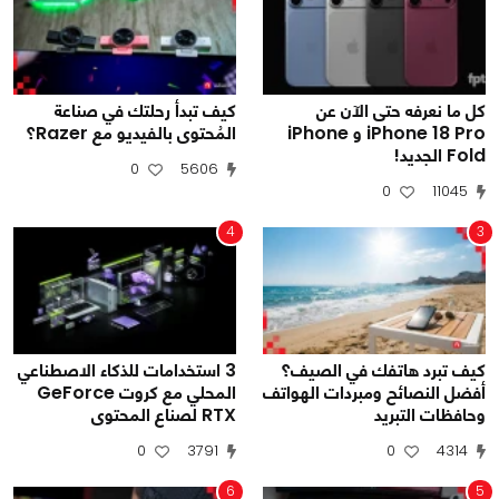
كل ما نعرفه حتى الآن عن
كيف تبدأ رحلتك في صناعة
iPhone 18 Pro و iPhone
المُحتوى بالفيديو مع Razer؟
Fold الجديد!
0
5606
0
11045
4
3
كيف تبرد هاتفك في الصيف؟
3 استخدامات للذكاء الاصطناعي
أفضل النصائح ومبردات الهواتف
المحلي مع كروت GeForce
وحافظات التبريد
RTX لصناع المحتوى
0
3791
0
4314
6
5