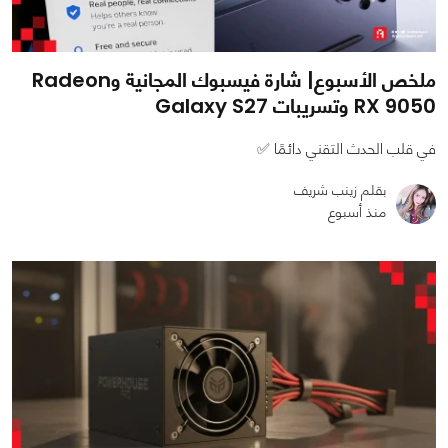
ملخص الأسبوع| شارة فيسبوك المجانية وRadeon
RX 9050 وتسريبات Galaxy S27
في قلب الحدث التقني دائمًا ✅
بقلم زينب شريف
منذ أسبوع
0
0
1861