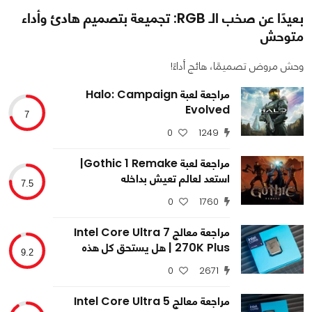
بعيدًا عن صخب الـ RGB: تجميعة بتصميم هادئ وأداء
متوحش
وحش مروض تصميمًا، هائج أداءً!
مراجعة لعبة Halo: Campaign
Evolved
7
0
1249
0
0
2122
مراجعة لعبة Gothic 1 Remake|
استعد لعالم تعيش بداخله
7.5
0
1760
مراجعة معالج Intel Core Ultra 7
270K Plus | هل يستحق كل هذه
9.2
الضجة؟
0
2671
مراجعة معالج Intel Core Ultra 5