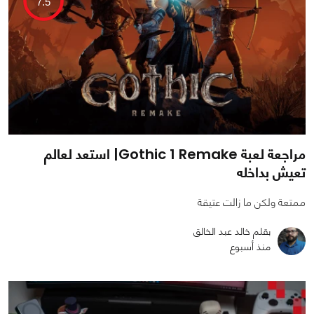
7.5
مراجعة لعبة Gothic 1 Remake| استعد لعالم
تعيش بداخله
ممتعة ولكن ما زالت عتيقة
بقلم خالد عبد الخالق
منذ أسبوع
0
0
1761