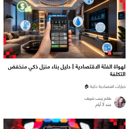
لهواة الفئة الاقتصادية | دليل بناء منزل ذكي منخفض
التكلفة
خيارات اقتصادية ذكية 🏠
بقلم زينب شريف
منذ 3 أيام
0
0
808