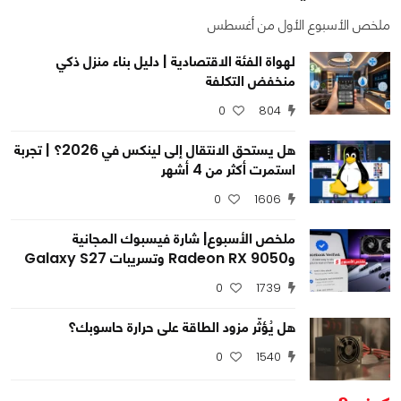
ملخص الأسبوع الأول من أغسطس
لهواة الفئة الاقتصادية | دليل بناء منزل ذكي
منخفض التكلفة
0
804
0
0
516
هل يستحق الانتقال إلى لينكس في 2026؟ | تجربة
استمرت أكثر من 4 أشهر
0
1606
ملخص الأسبوع| شارة فيسبوك المجانية
وRadeon RX 9050 وتسريبات Galaxy S27
0
1739
هل يُؤثّر مزود الطاقة على حرارة حاسوبك؟
0
1540