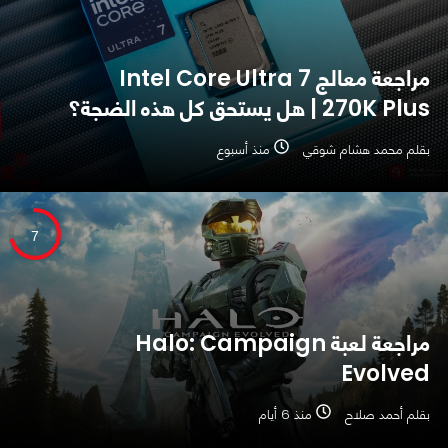
مراجعة معالج Intel Core Ultra 7
270K Plus | هل يستحق كل هذه الضجة؟
بقلم محمد هشام شوقي
منذ أسبوع
7
مراجعة لعبة Halo: Campaign
Evolved
بقلم أحمد صلاح
منذ 6 أيام