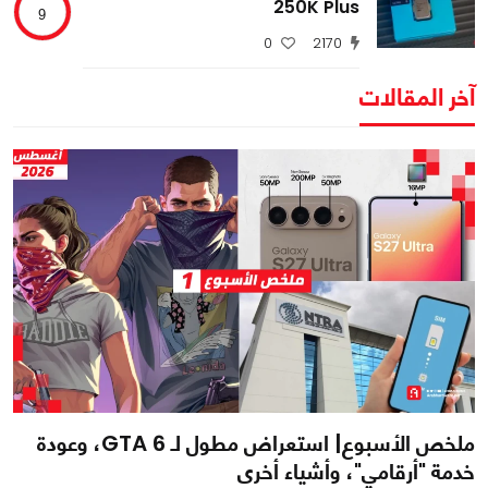
250K Plus
9
0
2170
آخر المقالات
ملخص الأسبوع| استعراض مطول لـ GTA 6، وعودة
خدمة "أرقامي"، وأشياء أخرى