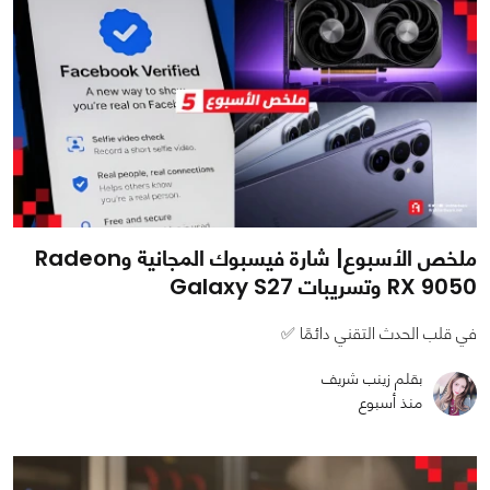
ملخص الأسبوع| شارة فيسبوك المجانية وRadeon
RX 9050 وتسريبات Galaxy S27
في قلب الحدث التقني دائمًا ✅
بقلم زينب شريف
منذ أسبوع
0
0
1741