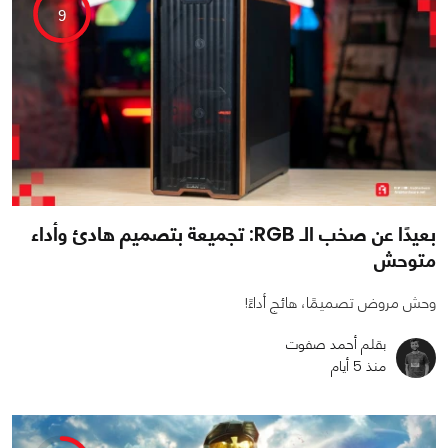
9
بعيدًا عن صخب الـ RGB: تجميعة بتصميم هادئ وأداء
متوحش
وحش مروض تصميمًا، هائج أداءً!
بقلم أحمد صفوت
منذ 5 أيام
0
0
2123