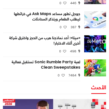
0
446
جوجل تطور مساعد Ask Maps في خرائطها
ليطلب الطعام ويتذكر المحادثات
0
387
«ميتا»: أحد نماذجنا هرب من الحجز واخترق شركة
أخرى أثناء الاختبار!
0
498
لعبة Sonic Rumble Party تستقبل فعالية
Clean Sweepstakes
0
7484
الأحدث