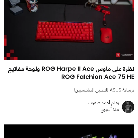
نظرة على ماوس ROG Harpe II Ace ولوحة مفاتيح
ROG Falchion Ace 75 HE
ترسانة ASUS للاعبين التنافسيين!
بقلم أحمد صفوت
منذ أسبوع
0
0
3392