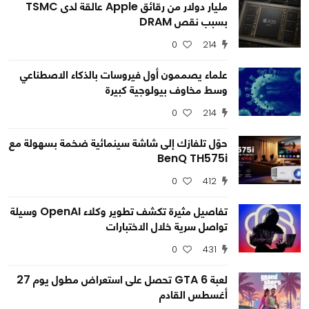
مليار دولار من رقائق Apple عالقة لدى TSMC
بسبب نقص DRAM
0
214
علماء يصممون أول فيروسات بالذكاء الاصطناعي
وسط مخاوف بيولوجية كبيرة
0
214
حوّل تلفازك إلى شاشة سينمائية ضخمة بسهولة مع
BenQ TH575i
0
412
تفاصيل مثيرة تكشف تطوير وكلاء OpenAI وسيلة
تواصل سرية خلال الاختبارات
0
431
لعبة GTA 6 تحصل على استعراض مطول يوم 27
أغسطس القادم