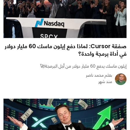
صفقة Cursor: لماذا دفع إيلون ماسك 60 مليار دولار
في أداة برمجة واحدة؟
إيلون ماسك يدفع 60 مليار دولار من أجل البرمجة!🚀
بقلم محمد ناصر
منذ شهر
0
0
808