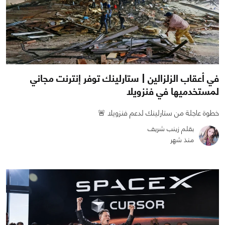
في أعقاب الزلزالين | ستارلينك توفر إنترنت مجاني
لمستخدميها في فنزويلا
خطوة عاجلة من ستارلينك لدعم فنزويلا 🚨
بقلم زينب شريف
منذ شهر
0
0
793