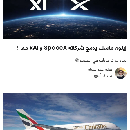
إيلون ماسك يدمج شركاته SpaceX و xAI معًا !
لبناء مراكز بيانات في الفضاء 🚀
بقلم عمر حسام
منذ 6 أشهر
0
0
1522