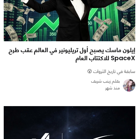
إيلون ماسك يصبح أول تريليونير في العالم عقب طرح
SpaceX للاكتتاب العام
سابقة في تاريخ الثروات 😮
بقلم زينب شريف
منذ شهر
0
1
1428