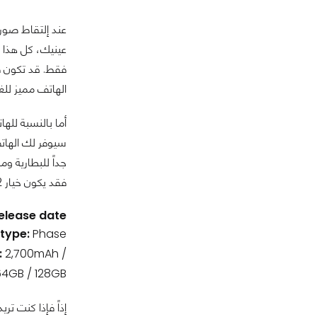
عند إلتقاط صورة
عينيك، كل هذا ب
فقط. قد تكون فت
الهاتف مميز للغاي
أما بالنسبة لله
سيوفر لك الهات
فقد يكون خيار Pixel 2 الأصغر أكثر أماناً وإستقراراً...
elease date:
 type:
Phase
:
2,700mAh /
64GB / 128GB