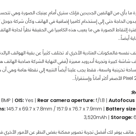
 ما بأي من الهاتفين الجديدين فإنك ستري أمام عينيك الصورة وهي تتحسن 
دون الحاجة حتي إلي إستخدام كاميرا إضافية في الهاتف وكأن شركة جوجل تريد 
رة إلتقاط الصورة هي ما يعيب هذه الكاميرا في الحقيقة نظراً لحاجة الهات
ة أيضاً...
اتف نفسه فالمكونات العتادية الأخري لا تختلف كثيراً عن بقية الهواتف الرا
ف شاشة كبيرة وتجربة أندرويد مميزة (ففي النهاية الشركة صاحبة الهاتف 
R
:
8MP |
OIS:
Yes |
Rear camera aperture:
f/1.8 |
Autofocus
ns:
145.7 x 69.7 x 7.8mm / 157.9 x 76.7 x 7.9mm |
Battery size
3,520mAh |
Storage: