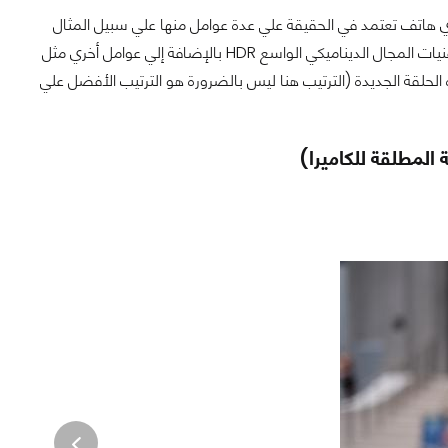
صة بأي هاتف تعتمد في الحقيقة علي عدة عوامل منها علي سبيل المثال
جودة الصورة، والتقنيات التي تدعمها الكاميرا مثل التركيز التلقائي Auto-Focus أو دعم تقنيات المجال الديناميكي الواسع HDR بالإضافة إلي عوامل أخري مثل
 الحلقة الجديدة (الترتيب هنا ليس بالضرورة هو الترتيب الأفضل علي
 المطلقة للكاميرا)