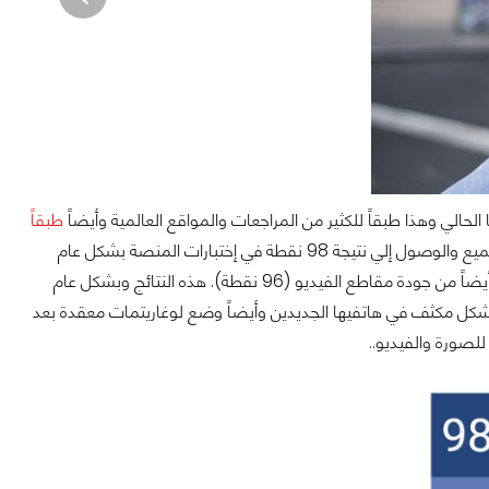
طبقاً
حيث أن الهاتف إستطاع تجاوز الجميع والوصول إلي نتيجة 98 نقطة في إختبارات المنصة بشكل عام
والوصول إلي درجة عالية جداً من حيث جودة الصورة (99 درجة) والوصول إلي درجة ممتازة أيضاً من جودة مقاطع الفيديو (96 نقطة). هذه النتائج وبشكل عام
بشكل مكثف في هاتفيها الجديدين وأيضاً وضع لوغاريتمات معقدة بعد
للصورة والفيديو..