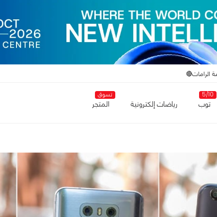
ة الرامات🔴
5/10
تسوق
توب
رياضات إلكترونية
المتجر