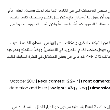
بفضل البرمجيات التي في الكاميرا كما قلنا لذلك فستري الفارق بأم
أن تقول لنا أنه مازال بالإمكان عمل الكثير بإستخدام كاميرا واحدة
ف لمعالجة الصورة كما أشرنا مسبقاً ولكن تثبيت الصورة البصرية في
ئدة من الشركات الأخري ويمكنك النظر إليها في السطور القادمة، حيث
هي جوجل صاحبة نظام الأندرويد في الأساس) وأيضاً ستتمتع بعمر جيد
جداً للبطارية ومساحة تخزينية واسعة، فقط يجب علينا أيضاً النتبيه إلي نقطة هامة وهي أن هاتف Pixel 2 XL قد عاني من بعض المشاكل في الفترة السابقة لذلك
October 2017 |
Rear camera:
12.2MP |
Front camera
detection and laser |
Weight:
143g / 175g |
Dimensio
إذاً فإذا كنت تريد هاتف يوفر لك أفضل تجربة تصوير ممكنة بغض النظر عن الأمور الأخري فإن هاتف Pixel 2 بنسختيه سيكون هو الخيار الأمثل بالنسبة لك في