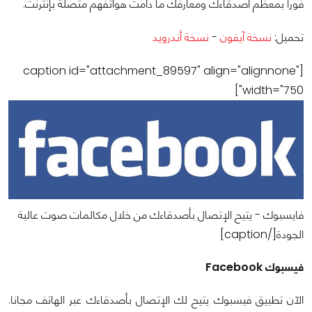
فورا بمعظم أصدقاءك ومعارفك ما دامت هواتفهم متصلة بإنترنت.‬
تحميل:
نسخة آيفون
-
نسخة أندرويد
[caption id="attachment_89597" align="alignnone"
width="750"]
فايسبوك - يتيح الإتصال بأصدقاءك من خلال مكالمات صوت عالية
الجودة[/caption]
‫فيسبوك Facebook
‫الآن تطبيق فيسبوك يتيح لك الإتصال بأصدقاءك عبر الهاتف مجانا.