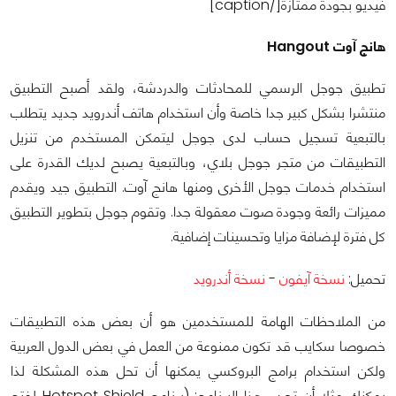
فيديو بجودة ممتازة[/caption]
‫هانج آوت Hangout‬
تطبيق جوجل الرسمي للمحادثات والدردشة، ولقد أصبح التطبيق
منتشرا بشكل كبير جدا خاصة وأن استخدام هاتف أندرويد جديد يتطلب
بالتبعية تسجيل حساب لدى جوجل ليتمكن المستخدم من تنزيل
التطبيقات من متجر جوجل بلاي، وبالتبعية يصبح لديك القدرة على
استخدام خدمات جوجل الأخرى ومنها هانج آوت. التطبيق جيد ويقدم
مميزات رائعة وجودة صوت معقولة جدا. وتقوم جوجل بتطوير التطبيق
كل فترة لإضافة مزايا وتحسينات إضافية.
تحميل:
نسخة آيفون
-
نسخة أندرويد
من الملاحظات الهامة للمستخدمين هو أن بعض هذه التطبيقات
خصوصا سكايب قد تكون ممنوعة من العمل في بعض الدول العربية
ولكن استخدام برامج البروكسي يمكنها أن تحل هذه المشكلة لذا
يمكنك مثلا أن تجرب هذا البرنامج: (برنامج Hotspot Shield لفتح