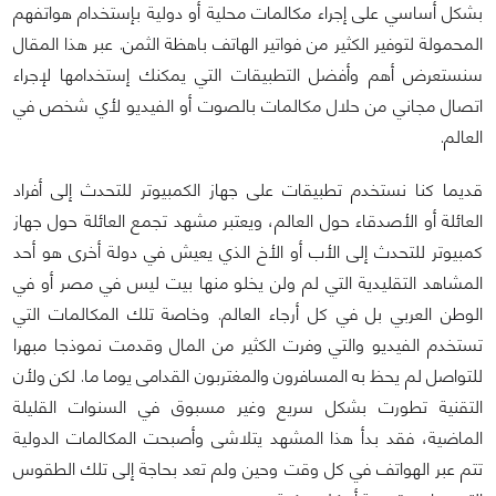
بشكل أساسي على إجراء مكالمات محلية أو دولية بإستخدام هواتفهم
المحمولة لتوفير الكثير من فواتير الهاتف باهظة الثمن. عبر هذا المقال
سنستعرض أهم وأفضل التطبيقات التي يمكنك إستخدامها لإجراء
اتصال مجاني من حلال مكالمات بالصوت أو الفيديو لأي شخص في
العالم.
قديما كنا نستخدم تطبيقات على جهاز الكمبيوتر للتحدث إلى أفراد
العائلة أو الأصدقاء حول العالم، ويعتبر مشهد تجمع العائلة حول جهاز
كمبيوتر للتحدث إلى الأب أو الأخ الذي يعيش في دولة أخرى هو أحد
المشاهد التقليدية التي لم ولن يخلو منها بيت ليس في مصر أو في
الوطن العربي بل في كل أرجاء العالم. وخاصة تلك المكالمات التي
تستخدم الفيديو والتي وفرت الكثير من المال وقدمت نموذجا مبهرا
للتواصل لم يحظ به المسافرون والمغتربون القدامى يوما ما. لكن ولأن
التقنية تطورت بشكل سريع وغير مسبوق في السنوات القليلة
الماضية، فقد بدأ هذا المشهد يتلاشى وأصبحت المكالمات الدولية
تتم عبر الهواتف في كل وقت وحين ولم تعد بحاجة إلى تلك الطقوس