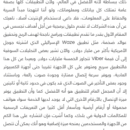
ذلك ببساطة لأنه الأفضل في العالم، ولأن التطبيقات كلها بصفة
عامة تمتلك كل بياناتك ومعلوماتك، ولو أننا انتهجنا مبدأ السرية
والحفاظ على المعلومات، فلا داعي لاستخدام الإنترنت أصلا، ناهيك
عن أن هذه الشركات لا تقدم حلول برمجية من أجل أهداف تجسس في
المقام الأول بقدر ما تقدم تطبيقات وبرامج ناجحة لهدف الربح وتحقيق
عوائد ضخمة، مثل تطبيق Waze الإسرائيلي الذي اشترته جوجل
الأمريكية بأكثر من مليار دولار، والآن تشير بعض التحليلات السوقية
إلى أن قيمة Viber تتجاوز الخمسة مليارات دولار. وبعيدا عن كل هذا
فالتطبيق سريع ومتوفر على كل الأجهزة تقريبا حتى أجهزة الكمبيوتر
العادية، ويوفر سرعة إتصال ممتازة وجودة صوت رائعة، وباستثناء
وجود بعض التأخير في الصوت الذي قد يكون في حدود ثانية أو ثانيتين
إلا أن المجمل العام للتطبيق هو أنه الأفضل. كما وأن التطبيق يوفر
ميزة الإتصال بالأرقام الأخرى التي لا يوجد لديها الخدمة سواء هواتف
محمولة أو أرقام أرضية وبأسعار أقل كثيرا من التعريفات الرسمية
للمكالمات الدولية في بلدك. وكما أشرت فإن انتشاره على هذا الكم
من الأجهزة والمستخدمين يمنحه ميزة إضافية وهو أنك يمكن أن تتصل