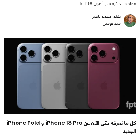
مفاجأة الذاكرة في آيفون 18e 📱
بقلم محمد ناصر
منذ يومين
كل ما نعرفه حتى الآن عن iPhone 18 Pro و iPhone Fold
الجديد!