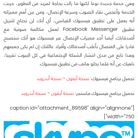
وهي خدمة جديدة نوعا لكنها ما زالت بحاجة لمزيد من التطوير، جربت
الخدمة وأعجبني نقاء الصوت وسرعة الإتصال، ومن بين أهم مميزاته
أنه يعمل على تطبيق فيسبوك القياسي، أي أنك لن تحتاج لتنزيل
تطبيق Facebook Messenger لعمل مكالمة صوتية مع
أصدقاءك. ‬أيضا أحد مميزات الإتصال عبر فيسبوك هو أنك ستصبح
قادرا على الغتصال بأغلب أصدقائك وأفراد عائلتك إن لم يكن جميعهم
وهذا نابع من مدى انتشار الشبكة الإجتماعية في كل البيوت تقريبا،
ناهيك عن أنه قلما يخلو هاتف من تطبيق فيسبوك.
تحميل برنامج فيسبوك:
نسخة آيفون
-
نسخة أندرويد
تحميل برنامج فيسبوك ماسنجر:
نسخة آيفون
-
نسخة أندرويد
[caption id="attachment_89598" align="alignnone"
width="750"]