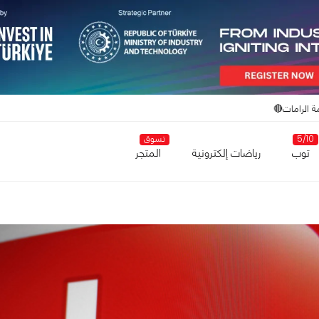
ة الرامات🔴
5/10
تسوق
توب
رياضات إلكترونية
المتجر