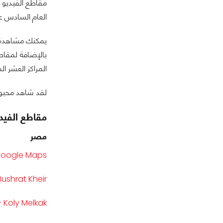
العام السادس على التوالي الذي يقوم ف
يمكنك مشاهدة
بالإضافة لمقاطع
المراكز العشر ا
لقد شاهد محبو ي
مقاطع الفيديو 
مصر
 Google Maps
Jassmi - Bushrat Kheir
Sherine - Koly Melkak /