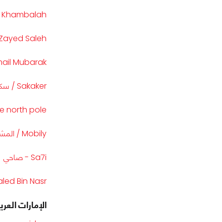
Khambalah /خمبلة
Zayed Saleh
Ismail Mubarak / إسماعيل 
Sakaker / سكاكر
e north pole
Mobily / المشاركة الخامسة - تعرف السعودية ؟
Sa7i - صاحي
ab Idol - Khaled Bin Nasr
الإمارات العرب