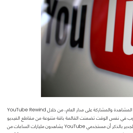
يحتفل موقع يوتيوب في هذا الوقت من كل عام بمقاطع الفيديو التي نالت أعلى معدلات المشاهدة والمشاركة على مدار العام، من خلال YouTube Rewind
 العديد من المفاجآت لمتابعي يوتيوب في نفس الوقت تضمنت القائمة باقة متنوعة من مقاطع الفيديو
الرائعة التي تعبر عن روح الابتكار والإبداع، بداية من الأغاني والاعلانات واللحظات المثيرة. والجدير بالذكر أن مستخدمي YouTube يشاهدون مليارات الساعات من