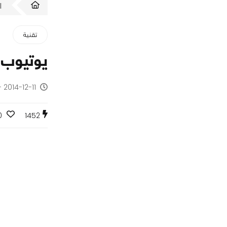
ا
تقنية
يوتيوب ي
2014-12-11 - منذ 11 سنة
0
1452