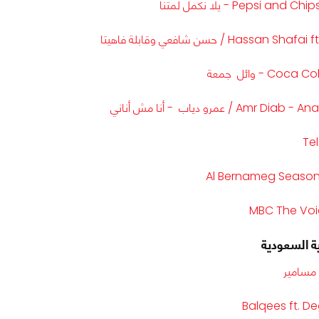
Pepsi  - يلا نكمل لمتنا
Hassa / حسن شافعي وقابلة فاهيتا
C - وائل جمعة
A / عمرو دياب - أنا مش أناني
Te
Al Bernameg Season
MBC The Voi
ية السعودية
Balqees ft. D