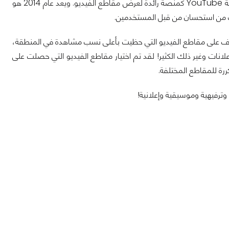
مقاطع الفيديو شهرياً ويزداد معدل المشاهدة بنسبة 50% سنوياً مما يدل على مدى شعبية YouTube كمنصة رائدة لعرض مقاطع الفيديو. ويعد عام 2014 هو
ف على مقاطع الفيديو التي حظيت بأعلى نسب مشاهدة في المنطقة،
لانات وغير ذلك الكثير! لقد تم اختيار مقاطع الفيديو التي حصلت على
ررة للمقاطع المختلفة.
وترفيهية وموسيقية وإعلانية!