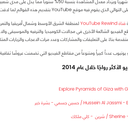
يه موقع YouTube بتقديم هذه القوائم لما لاقت من استحسان من قبل المستخدمين.
قناة YouTube Rewind
لمنطقة الشرق الأوسط وشمال أفريقيا والتعر
 الفيديو الشائعة الأخرى في مجالات الكوميديا والترفيه والموسيقى والاع
لمتقدمة بناءً على التعليقات والمشاركات وعدد مرات الاعجاب والزيارات المتك
وتيوب عدداُ كبيراُ ومتنوعاُ من مقاطع الفيديو التي تضمنت عروضًا ثقافية 
الأكثر رواجًا خلال عام 2014
Explore Pyramids of Giza with
Hussein Al  / حسين جسمي - بشرة خير
 شرين - كلي ملكك