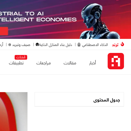
ترند
الذكاء الاصطناعي 🤖
دليل بناء المنازل الذكية🛖
صيف وتبريد ❄️
أزم
مُحدّث
أخبار
مقالات
مراجعات
تطبيقات
جدول المحتوى