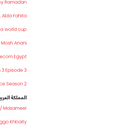
and Chipsy Ramadan
n Shafai ft. Abla Fahita
oca Cola world cup
mr Diab - Ana Mosh Anani
lecom Egypt
 3 Episode 3
ce Season 2
المملكة العرب
Masameer / مسامير
eggo Khbaity