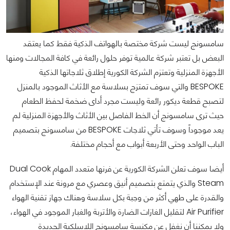
سامسونج ليست شركة مختصة بالهواتف الذكية فقط كما يعتقد
البعض بل تعتبر شركة عالمية توفر حلول رائعة في كافة المجالات ومنها
الأجهزة المنزلية وتعتزم الشركة الكورية إطلاق ثلاجاتها الذكية
BESPOKE والتي سوف تمتزج بسلاسة مع الأثاث الموجود بالمنزل
لتصبح قطعة ديكور رائعة وليست مجرد أداى ضخمة لحفظ الطعام
حيث ترى سامسونج أن الخط الفاصل بين الأثاث والأجهزة المنزلية لم
يعد موجوداً وسوف تأتي ثلاجات BESPOKE من سامسونج بتصميم
الباب الواحد وحتى الأربعة أبواب مع أحجام مختلفة.
أيضا سوف تعلن الشركة الكورية عن فرنها متعدد المهام Dual Cook
Steam والذي يتمتع بتصميم أنيق وعصري مع مرونة عند الإستخدام
والقدرة على طهي أكثر من وجبة بكل سلاسة وهناك جهاز تقنية الهواء
Air Purifier لتقليل الغازات الضارة والأتربة والغبار الموجود في الهواء،
ولا يمكننا أن نغفل عن مكنسة سامسونج اللاسلكية الجديدة