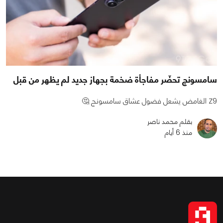
سامسونج تحضّر مفاجأة ضخمة بجهاز جديد لم يظهر من قبل
Z9 الغامض يشعل فضول عشاق سامسونج 🤔
بقلم محمد ناصر
منذ 6 أيام