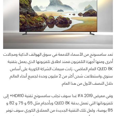
تعد سامسونج من الأسماء اللامعة في سوق الهواتف الذكية ومجالات
أخرى ومنها أجهزة التلفزيون فمنذ اطلاق تلفزيونها الذي يعمل بتقنية
QLED 8K العام الماضي، زادت مبيعات الشركة الكورية على أساس
سنوي واستطاعت شحن أكثر من 2 مليون وحدة لجميع أنحاء العالم
خلال النصف الأول من هذا العام.
وفي معرض IFA 2019 غدا سوف تجلب سامسونج تقنية HDR10+ إلى
تلفزيوناتها التي تعمل بدقة QLED 8K وبأحجام مثل 65 و 75 و 82 و
85 بوصة، ولعل تلك التقنية الجديدة من العملاق الكوري سوف توفر