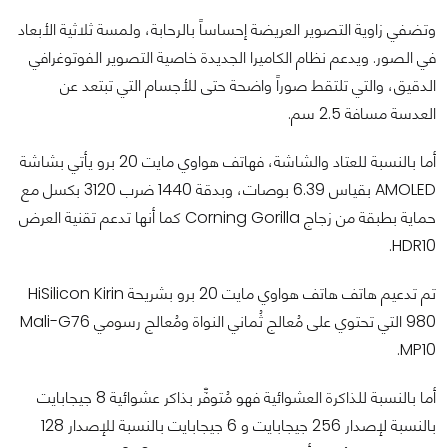
وتضفي زاوية التصوير العريضة إحساساً بالرحابة، ولمسة ثلاثية الأبعاد
في الصور. ويدعم نظام الكاميرا الجديدة خاصية التصوير الفوتوغرافي
الدقيق، والتي تلتقط صوراً واضحة حتى للأجسام التي تبتعد عن
العدسة مسافة 2.5 سم.
أما بالنسبة للعتاد والشاشة، فهاتف هواوي مايت 20 برو يأتي بشاشة
AMOLED بقياس 6.39 بوصات، وبدقة 1440 ضرب 3120 بكسل مع
حماية بطبقة من زجاج Corning Gorilla كما أنها تدعم تقنية العرض
HDR10.
تم تدعيم هاتف هاتف هواوي مايت 20 برو بشريحة HiSilicon Kirin
980 التي تحتوي على مُعالج ثُماني النواة ومُعالج رسومي Mali-G76
MP10.
أما بالنسبة للذاكرة العشوائية فهو مُتوفِّر بذاكر عشوائية 8 جيجابايت
بالنسبة لإصدار 256 جيجابايت و 6 جيجابايت بالنسبة للإصدار 128