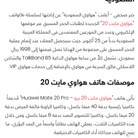
خبر صحفي - أعلنت "هواوي السعودية" عن إتاحتها لسلسلة هaواتف
"
هواوي مايت 20
" الجديدة لطلبات الحجز المسبق عبر موقعها
الإلكتروني وعدد من الموزعين المعتمدين في المملكة العربية
السعودية بدءاً من 25 أكتوبر. حيث سيحصل العملاء عند إتمام عملية
الحجز المسبق على مجموعة من الهدايا تصل قيمتها إلى 1998 ريال
سعودي، تشمل كلاًّ من ساعة هواوي الذكية TalkBand B5 والشاحن
اللاسلكي فائق السرعة من هواوي بالإضافة إلى خدمات هواوي VIP.
موصفات هاتف هواوي مايت 20
يأتي هاتف "
هواوي مايت 20 برو
– Huawei Mate 20 Pro" مُدعماً
بكاميرا رئيسية بدقة 40 ميغا بكسل، وكاميرا الزاوية فائقة العرض بدقة
20 ميغا بكسل، وكاميرا للتصوير البعيد بدقة 8 ميغا بكسل. ومن خلال
هذه الكاميرات الثلاث، يغطي الهاتف نطاقاً واسعاً من البعد البؤري، ما
يتيح للهاتف محاكاة أداء الكاميرات الاحترافية.