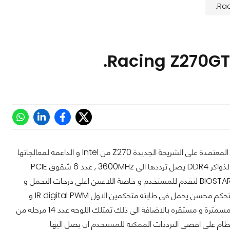
تعلن شركة BIOSTAR عن احدث لوحاتها الام الجديدة Racing Z270GT9 فى جيلها الثانى المعتمدة على الشريحة الجديدة Z270 من Intel و الداعمه لمعالجاتها
المركزية CPU من الجيل السابع Kaby Lake بمقبس LGA 1151..تأتى اللوحه الجديدة بدعم لذواكر DDR4 يصل ترددها الى 3600MHz , عدد 6 شقوق PCIE
بسرعة X16 من الجيل الثالث و منفذى USB 3.1 TYBE A+C. تاتى اللوحه الجديدة من شركة BIOSTAR لتقدم للمستخدم و خاصة اللاعبين اعلى درجات التحمل و
الثبات اثناء الضغط بجانب ذلك زود المصنع BIOSTAR اللوحه بــ Digital Power+ و هو متحكم محسن يحمل فى طايته متحكمين الاول IR digital PWM و
الثانى PowIRstage IC المسئولون بشكل رئيسى و دائم عن امداد اللوحة بالطاقة بصفه مسمترة و مستقره بالاضافة الى ذلك تمتلك اللوحه عدد 14 مرحله من