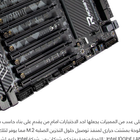
ذودت الشركة اللوحة بمشتت 