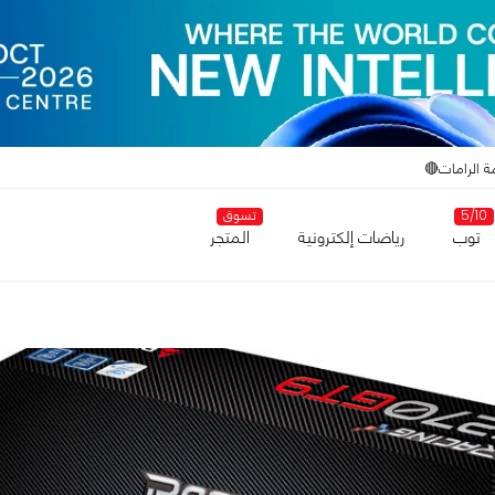
ة الرامات🔴
5/10
تسوق
توب
رياضات إلكترونية
المتجر