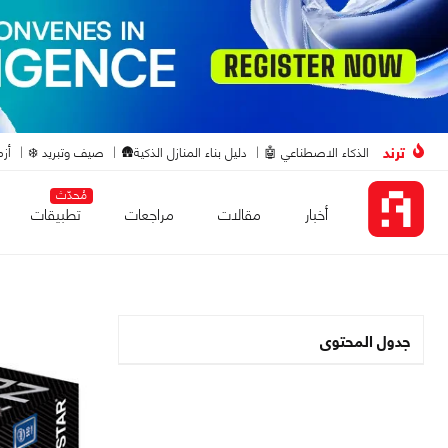
ترند
الذكاء الاصطناعي 🤖
دليل بناء المنازل الذكية🛖
صيف وتبريد ❄️
أزم
مُحدّث
أخبار
مقالات
مراجعات
تطبيقات
جدول المحتوى