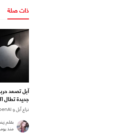
ذات صلة
جديدة تطال 11 موظفًا سابقًا
نزاع آبل و OpenAI يدخل مرحلة جديدة ⚖️
بقلم زي
منذ يوم