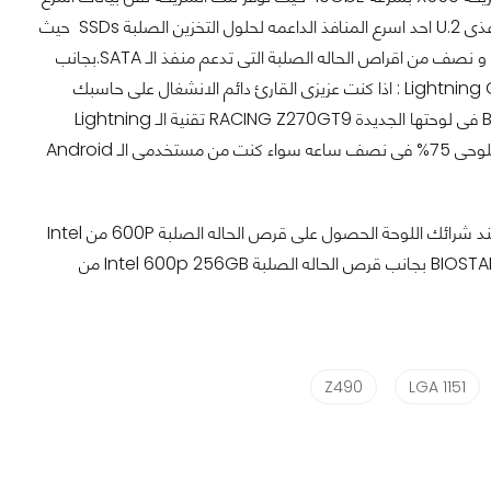
عشر مرات من المتحكمات التقليدية. 2- Dual High-Speed U.2 : اللوحة مزودة بعدد منفذى U.2 احد اسرع المنافذ الداعمه لحلول التخزين الصلبة SSDs حيث
يصل المنفذ الى سرعة نقل تصل الى 32Gb/S مما يعنى ان المنفذ اسرع بعدد ست مرات و نصف من اقراص الحاله الصلبة التى تدعم منفذ الـ SATA.بجانب
السرعة الفائة لتلك المنافذ تاتى بدعم لتقنية الـ RAID بانواعها الثلاث 0/1/5 . 3- Lightning Charger : اذا كنت عزيزى القارئ دائم الانشغال على حاسبك
الشخصى حيث تنسى اعادة شحن هاتفك الذكى او جهازك اللوحى تقدم لك شركة BIOSTAR فى لوحتها الجديدة RACING Z270GT9 تقنية الـ Lightning
Charger حيث تتضمن لك تلك التقنية بشحن البطارية الخاصة بهاتفك الذكى او جهازك اللوحى 75% فى نصف ساعه سواء كنت من مستخدمى الـ Android
بجانب كل تلك المزايا التقنية تقدم لك الشركة اول عروضها الترويجية حيث تمكنك الشركة عند شرائك اللوحة الحصول على قرص الحاله الصلبة 600P من Intel
مجانا القرص يعمل على سرعة PCIE-Express Gen3 x4. اللوحة BIOSTAR RACING Z270GT9 بجانب قرص الحاله الصلبة Intel 600p 256GB من
Z490
LGA 1151