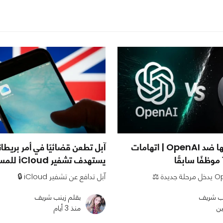
آبل تصعد حربها ضد OpenAI | اتهامات
آبل تطعن قضائيًا في أمر بريط
يستهدف تشفير iCloud للمستخدمين
آبل تدافع عن تشفير iCloud 🔒
نب شريف
بقلم زينب شريف
ين
منذ 3 أيام