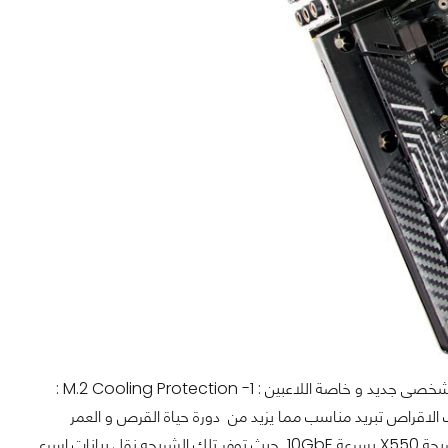
اللوحة تحتوى على عدد من المميزات يجعلها احد الاختيارات امام من يقدم على بناء حاسب شخصى جديد و خاصة اللاعبين : 1- M.2 Cooling Protection :
حرارى لمنفذ توصيل حلول التخزين الصلبه M.2 مما يوفر لتلك الاقراص تبريد مناسب مما يزيد من دورة حياة القرص و العمر
الافتراضى. 2- Intel 10GbE LAN : اللوحة مزودة بمتحكم شبكات من شبكة Intel داعم لشريحة X550 بسرعة 10GbE حيث توفر تلك الشريحه نقل بيانات اسرع