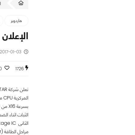
ا
هاردوير
الإعلان عن لوحات IOSTAR
2017-01-03 - منذ 9 سنوات
0
1726
مراحل الطاقة (Phase Power) و التى توفر لمن يهوى عملية كسر السرعه (OC) ثبات للنظام على اقصى الترددات الممكنه للمستخدم ان يصل اليها.