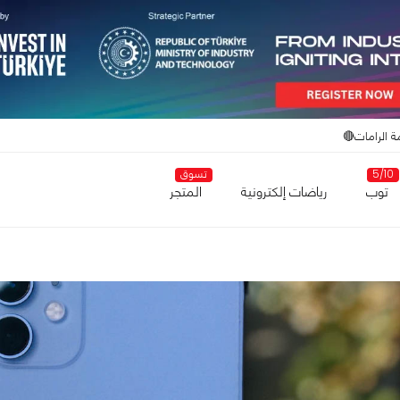
ة الرامات🔴
5/10
تسوق
توب
رياضات إلكترونية
المتجر