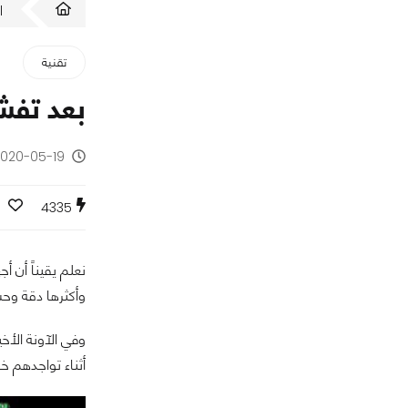
ا
تقنية
بعد تفشي
2020-05-19 - منذ 6 سنو
4335
نعلم يقيناً أن 
وأكثرها دقة وح
وفي الآونة الأخ
أثناء تواجدهم خا