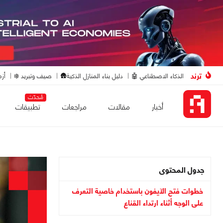
ترند
الذكاء الاصطناعي 🤖
دليل بناء المنازل الذكية🛖
صيف وتبريد ❄️
أزم
مُحدّث
أخبار
مقالات
مراجعات
تطبيقات
جدول المحتوى
خطوات فتح الآيفون باستخدام خاصية التعرف
على الوجه أثناء ارتداء القناع