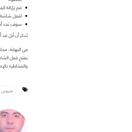
قم بإزالة ال
اقفل شاشة ال
سوف تجد أن ا
يُذكر أن أبل قد أدرجت ميزة في إصدار IOS 13.5 تسمح بإدخال رمز ال
في النهاية، محا
يفتح قفل الشاشة
والمخاطرة بالإص
فيروس ك