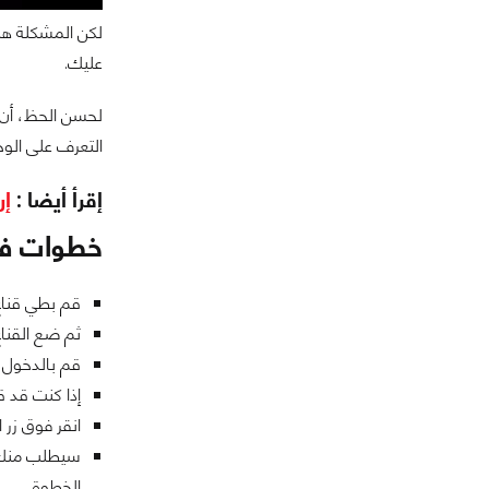
لكن المشكلة هنا
عليك.
لحسن الحظ، أن خ
التعرف على الوجه 
إقرأ أيضا :
إر
خطوات فتح 
قم بطي قناع
ثم ضع القناع
قم بالدخول على خيار التع
إذا كنت قد ق
انقر فوق زر ا
سيطلب منك ال
الخطوة.