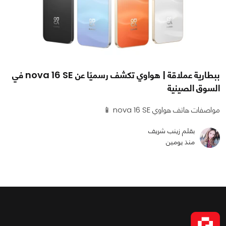
ببطارية عملاقة | هواوي تكشف رسميًا عن nova 16 SE في
السوق الصينية
مواصفات هاتف هواوي nova 16 SE 📱
بقلم زينب شريف
منذ يومين