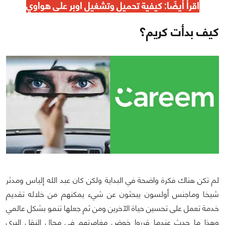
اقرأ أيضًا:
كيفية تحميل وتشغيل اوبر على هواوي
كيف بدأت كريم؟
لم تكن هناك فكرة واضحة في البداية ولكن كان عبد الله إلياس ومدثر
شيخا وماجنس أولسون يبحثون عن شيء يمكنهم من خلاله تقديم
خدمة تعمل على تحسين حياة الآخرين ومن ثم جعلها تنمو بشكل عالمي
وهذا ما حدث عندما قرروا خوض مغامرتهم في مجال النقل البري