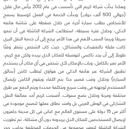
وهكذا بدأت شركة كريم التي تأسست في عام 2012 برأس مال قليل
(حوالي 500 ألف دولار) وبدأت الخدمة في العمل كوسيط يسمح
للأشخاص بطلب سيارة أجرة من خلال ضغطة على شاشة هاتفه
الذكي، وخلال فترة بسيطة، استطاعت الشركة الناشئة في أن تنمو
سريعًا وربما السبب الأهم في هذا الأمر يرجع إلى أن خدمة النقل البري
كانت مليئة بالتعقيدات والمشاكل، حيث كان الشخص ينتظر وقتًا
طويلًا إلى أن يجد تاكسي لتوصيله للمكان الذي يريده ولكن مع كريم،
الأمر تغير بالكامل، وبات بالإمكان لأي شخص في أي مكان أن يستخدم
تطبيق الشركة عبر هاتفه الذكي من هواوي ليطلب كابتن (سائق
السيارة) وخلال وقت قصير جدًا يتم اللقاء ويقوم الكابتن بإيصال
المستخدم لوجهته في وقت سريع وبتكلفة محددة ويتم الدفع عبر طرق
مختلفة ومرنة وخلال بضع سنوات، أصبحت كريم أحد عمالقة النقل
التشاركي في الوطن العربي بل وامتد نطاق عملها لتصبح موجودة في
أكثر من 15 دولة على مستوى العالم مع كباتن في كل مدينة جاهزون
لإيصال المستخدمين للمكان الذي يريدونه دون أي مشكلة، ثم تطورت
الشركة الناشئة لتوفير مجموعة من الخدمات المختلفة بجانب حجز