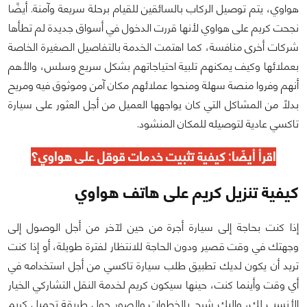
هواوي، يتم توصيل الركاب بالسائقين للقيام برحلة سريعة وآمنة. أيضًا
نجحت كريم على هواوي لأنها قررت الدخول في أسواق جديدة لم تطأها
شركات أخرى منافسة، كما اهتمت الخدمة بالتفاصيل الصغيرة الخاصة
بعملائها وكيف يمكنهم تلبية احتياجاتهم بشكل سريع وسلس، والأهم
أنهم وفروا منصة سهلة ومنحوا عملائهم مكان آمن وموثوق فيه ومريح
بدلًا من المشاكل التي كان يواجهها العميل من أجل العثور على سيارة
تاكسي عادية لتوصيله للمكان المنشود.
اقرأ أيضًا:
كيفية تثبيت خدمات قوقل على هواوي
؟
كيفية تنزيل كريم على هاتف هواوي
إذا كنت بحاجة إلى سيارة أجرة من حين لآخر من أجل الوصول إلى
وجهتك في وقت قصير ودون الحاجة للانتظار لفترة طويلة، أو إذا كنت
تريد أن يكون لديك تطبيق طلب سيارة تاكسي من أجل استخدامه في
أي وقت وأينما كنت، حينها سيكون كريم لخدمة النقل التشاركي الخيار
الأنسب لك، وإليك شرح بالخطوات والصور حول طريقة تحميل كريم