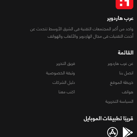
عرب هاردوير
واحد من أكبر المجتمعات التقنية فى الشرق الأوسط تتحدث عن
أحدث التقنيات فى مجال الهاردوير والألعاب والهواتف
القائمة
عن عرب هاردوير
فريق التحرير
اتصل بنا
وثيقة الخصوصية
خريطة الموقع
دليل الشركات
هواتف
اكتب معنا
السياسة التحريرية
قريبًا تطبيقات الموبايل