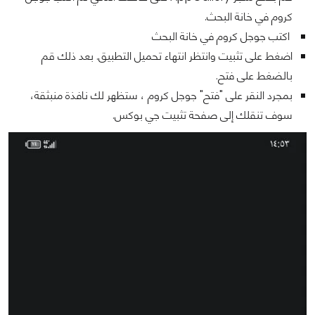
كروم في خانة البحث.
اكتب جوجل كروم في خانة البحث
اضغط على تثبيت وانتظر انتهاء تحميل التطبيق. بعد ذلك قم
بالضغط على فتح.
بمجرد النقر على "فتح" جوجل كروم ، ستظهر لك نافذة منبثقة،
سوف تنقلك إلى صفحة تثبيت جي بوكس.