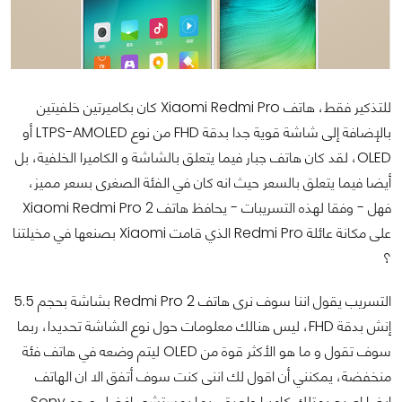
للتذكير فقط، هاتف Xiaomi Redmi Pro كان بكاميرتين خلفيتين
بالإضافة إلى شاشة قوية جدا بدقة FHD من نوع LTPS-AMOLED أو
OLED، لقد كان هاتف جبار فيما يتعلق بالشاشة و الكاميرا الخلفية، بل
أيضا فيما يتعلق بالسعر حيث انه كان في الفئة الصغرى بسعر مميز،
فهل - وفقا لهذه التسريبات - يحافظ هاتف Xiaomi Redmi Pro 2
على مكانة عائلة Redmi Pro الذي قامت Xiaomi بصنعها في مخيلتنا
؟
التسريب يقول اننا سوف نرى هاتف Redmi Pro 2 بشاشة بحجم 5.5
إنش بدقة FHD، ليس هنالك معلومات حول نوع الشاشة تحديدا، ربما
سوف تقول و ما هو الأكثر قوة من OLED ليتم وضعه في هاتف فئة
منخفضة، يمكنني أن اقول لك اننى كنت سوف أتفق الا ان الهاتف
ايضا اصبح يمتلك كاميرا واحدة، ربما بمستشعر افضل و هو Sony