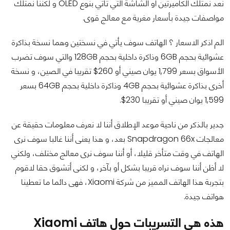
نعد نمتلك الكاميرتين أو الشاشة التي تأتي بنوع OLED و لكننا نمتلك
مواصفات جيدة بأسعار مغرية مع معالج قوى.
الم اذكر الاسعار ؟ الهاتف سوف يأتي في نسختين وهما نسخة بذاكرة
عشوائية بحجم 6GB وذاكرة داخلية بحجم 128GB والتي سوف تضرب
الأسواق بسعر 1,799 يوان صيني أو 260$ تقريبا في الصين، و نسخة
أخرى بذاكرة عشوائية بحجم 4GB وذاكرة داخلية بحجم 64GB بسعر
1,599 يوان صيني أو تقريبا 230$.
جدير بالذكر من ناحية موعد الإطلاق أننا لا نعرف معلومات حقيقة عن
معالجات Snapdragon 66x بعد، و هذا يعنى أننا غالبا سوف نرى
الهاتف في وقت متأخر قليلا، أو أننا سوف نرى معالج مختلف، ولكني
لا أظن أننا سوف نراه قريبا بشكل أو بآخر، و لكنى أتشوق حقا لاقوم
بتجربة هذا الهاتف المميز من شركة Xiaomi، فهى دائما ما تعطينا
هواتف جيدة.
هذه هي التسريبات حول هاتف Xiaomi