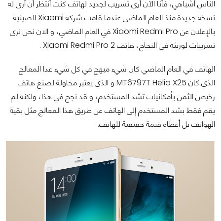
الناس أشباهي، فأنا الآن أرى تسريب لجديد لهاتف كنت أنتظر أن أرى له
نسخة جديدة منذ العام الماضى عندما قامت شركة Xiaomi الصينية
بالإعلان عن Xiaomi Redmi Pro في العام الماضي، و الان نحن نرى
تسريبات لوريثه فى النجاح، هاتف Xiaomi Redmi Pro 2 .
الهاتف في العام الماضي كان شيء مبهج في كل شيء عدا المعالج
الذي كان MT6797T Helio X25 و الذي يعتبر محاولة لصنع هاتف
رخيص الثمن بأمكانيات تشد المستخدم، و قد نجح في هذا، ولكنه لم
يقم فقط بشد المستخدم إلى الهاتف عن طريق هذا المعالج مثل بقية
الهواتف بل أعطاه قيمة حقيقية للهاتف.