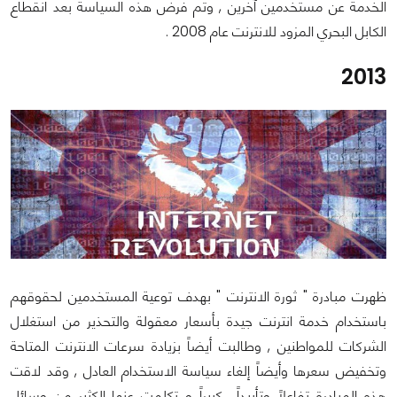
الخدمة عن مستخدمين آخرين , وتم فرض هذه السياسة بعد انقطاع
الكابل البحري المزود للانترنت عام 2008 .
2013
ظهرت مبادرة " ثورة الانترنت " بهدف توعية المستخدمين لحقوقهم
باستخدام خدمة انترنت جيدة بأسعار معقولة والتحذير من استغلال
الشركات للمواطنين , وطالبت أيضاً بزيادة سرعات الانترنت المتاحة
وتخفيض سعرها وأيضاً إلغاء سياسة الاستخدام العادل , وقد لاقت
هذه المبادرة تفاعلاً وتأييداً كبيراً و تكلمت عنها الكثير من وسائل