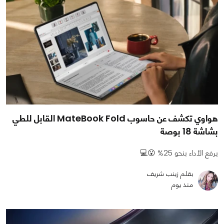
هواوي تكشف عن حاسوب MateBook Fold القابل للطي
بشاشة 18 بوصة
يرفع الأداء بنحو 25% 😮💻
بقلم زينب شريف
منذ يوم