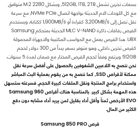
بسعات تخزين تشمل 512GB, 1TB, 2TB, وبشكل M.2 2280 متوافق
مع كل اللوحات الام الحديثة بواجهة اتصال NVMe PCIe, مع سرعة
نقل تصل إلى 3,200MB/s كقراءة أو 1,900MB/s ككتابة, ويستخدم
القرص رقاقات ذاكرة MLC V-NAND الحديثة بمتحكم Samsung
UBX. هذا القرص يعمل مع الحواسب المكتبية والاجهزاة المحمولة
كقرص تخزين داخلي, وهو متوفر بسعر يبدأ من 300 دولار لحجم
512GB ويرتفع وفقاً لحجم القرص المختار مع ضمان لمدة 5 سنوات.
نحن ننصح به اللاعبين الشغوفين بالحصول على أفضل سرعة نقل
ممكنة لأقراص SSD, كما ننصح به من يقوم بعملية البث المباشر
واستخدام برامج المنتجة ونقل الملفات كبيرة الحجم, فسرعته ستسهل
هذه المهمة بشكل كبير. بالمناسبة هناك أقراص Samsung 960
EVO الأرخص ثمناً وأقل أداء بقليل لمن يريد أداء مشابه دون دقع
الكثير من المال.
قرص Samsung 850 PRO