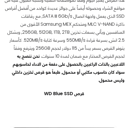
هذا القرص يعتبر اليوم وفقاً لمواصفاته التقنية ونسبة القبول عليه من
مواقع الشراء وحصوله أيضاً على جوائز عديدة كواحد من أفضل أقراص
SSD الذي يعمل واجهة اتصال SATA III 6Gb/s, مع رقاقات
ذاكرة MLC V-NAND ومتحكم Samsung MEX الأقوى من
المنافسين ويأتي بسعات تخزين 256GB, 512GB, 1TB, 2TB, وبشكل
2.5 انش, بسرعة قراءة 550MB/s وسرعة كتابة 520MB/s. كأسعار
يتوفر القرص بسعر يبدأ من 115 دولار لحجم 256GB ويترفع وفقاً
لحجم القرص المختار مع ضمان لمدة 10 سنوات.
نحن ننصح به
اللاعبين بالذات الراغبين بالحصول على دفعة من الاداء لحاسوبهم
سواء كان حاسوب مكتبي أو محمول, طبعاً هو قرص تخزين داخلي
وليس محمول.
قرص WD Blue SSD