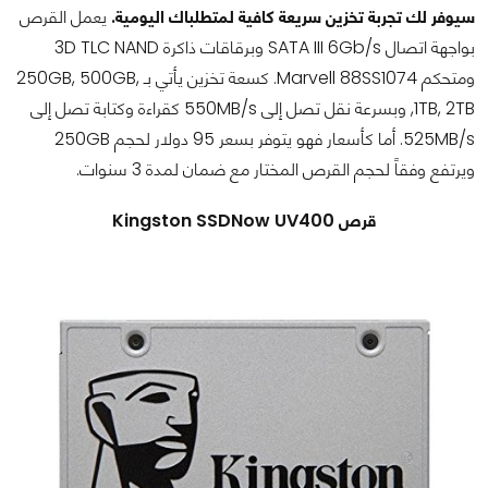
سيوفر لك تجربة تخزين سريعة كافية لمتطلباك اليومية.
يعمل القرص
بواجهة اتصال SATA III 6Gb/s وبرقاقات ذاكرة 3D TLC NAND
ومتحكم Marvell 88SS1074. كسعة تخزين يأتي بـ 250GB, 500GB,
1TB, 2TB, وبسرعة نقل تصل إلى 550MB/s كقراءة وكتابة تصل إلى
525MB/s. أما كأسعار فهو يتوفر بسعر 95 دولار لحجم 250GB
ويرتفع وفقاً لحجم القرص المختار مع ضمان لمدة 3 سنوات.
قرص Kingston SSDNow UV400