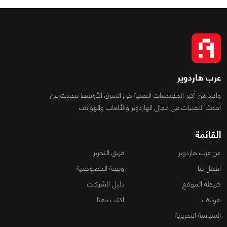
عرب هاردوير
واحد من أكبر المجتمعات التقنية فى الشرق الأوسط تتحدث عن
أحدث التقنيات فى مجال الهاردوير والألعاب والهواتف
القائمة
عن عرب هاردوير
فريق التحرير
اتصل بنا
وثيقة الخصوصية
خريطة الموقع
دليل الشركات
هواتف
اكتب معنا
السياسة التحريرية