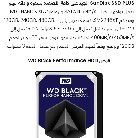
SanDisk SSD PLUS الجيد على كافة الأصعدة بسعره وأدائه
. فهو
يعمل بواجهة اتصال SATA III 6Gb/s وبرقاقات ذاكرة MLC NAND
ومتحكم SM2246XT. كسعة تخزين يأتي بـ 120GB, 240GB, 480GB,
960GB, وبسرعة نقل تصل إلى 530MB/s كقراءة وكتابة تصل إلى
400MB/s/450MB/s. أما كأسعار فهو يتوفر بسعر 60 دولار لحجم
120GB ويرتفع وفقاً لحجم القرص المختار مع ضمان لمدة 3 سنوات.
قرص WD Black Performance HDD