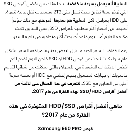
السلبية أنه يعمل بسرعة منخفضة
, بينما هناك من يفضل أقراص SSD
التي توفر سعة تخزين جيدة تصل حتى 2TB وبسرعات نقل عالية تتفوق
على HDD بمراحل,
لكن السلبية هو سعرها المرتفع
. مع ذلك مؤخراً
أصبحنا نرى أسعار أكثر منطقية لأقراص SSD, ففي السابق كانت
مكلفة للغاية, أما اليوم فلقد أصبحت أكثر منطقية من ناحية السعر.
رغم انخفاض السعر الجيد ما يزال البعض يعتبرها مرتفعة السعر. بشكل
عام سواء كنت تبحث عن قرص HDD او SSD فنحن اليوم نقدم لكم
أفضل الاختيارات المتوفرة في الأسواق والتي يمكنك من شرائها لتدعم
حاسوبك أو جهازك المحمول بحجم إضافي مع HDD أو تمنحه سرعة
أعلى من السابق مع SSD...
لنتعرف في هذا المقال على لائحة من
أفضل أقراص SSD/HDD لهذه الفترة من عام 2017.
ماهي أفضل أقراص HDD/SSD المتوفرة في هذه
الفترة من عام 2017؟
قرص Samsung 960 PRO