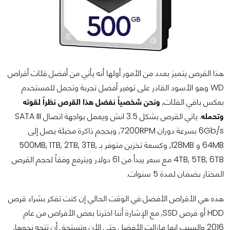
هذا القرص يتميز بعدد من الأمور أولها أنه يأتي من أفضل فئات أقراص
WD وهو الأسود القادر على توفير أفضل تجربة وتحمل للمستخدم
بعكس باقي الفئات,
ونحن شخصياً نفضل هذا القرص نظراً لقوته
وتحمله
. ياتي القرص بشكل 3.5 انش ويعمل بواجهة اتصال SATA III
6Gb/s بسرعة دوران 7200RPM, وبحجم ذاكرة مخبئة يصل إلى
64MB و 128MB, وكسعة تخزين متوفر بـ 500MB, 1TB, 2TB, 3TB,
4TB, 5TB, 6TB مع سعر يبدأ من 61 دولار ويترفع وفقاً لحجم القرص
المختار بضمان لمدة 5 سنوات.
هذه هي الأقراص الأفضل في الوقت الحالي إن كنت تفكر بشراء قرص
HDD أو قرص SSD, مع الإشارة أننا اخترنا بعض الأقراص من عام
2016 والسبب انها مازالت الأفضل حتى الأن وتستحق أن تتجه نحوها,