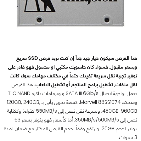
هذا القرص سيكون خيار جيد جداً إن كنت تريد قرص SSD سريع
وبسعر مقبول, فسواء كان حاسوبك مكتبي او محمول فهو قادر على
توفير تجربة نقل سريعة تفيدك حتماً في مختلف مهامك سواء كانت
نقل ملفات, تشغيل برامج المنتجة, أو تشغيل الالعاب.
هذا القرص
يعمل بواجهة اتصال SATA III 6Gb/s و وبرقاقات ذاكرة TLC NAND
ومتحكم Marvell 88SS1074. كسعة تخزين يأتي بـ 120GB, 240GB,
480GB, 960GB, وبسرعة نقل تصل إلى 550MB/s كقراءة وككتابة
تصل إلى 350MB/s/500MB/s. أما كأسعار فهو يتوفر بسعر 63
دولار لحجم 120GB ويرتفع وفقاً لحجم القرص المختار مع ضمان لمدة
3 سنوات.