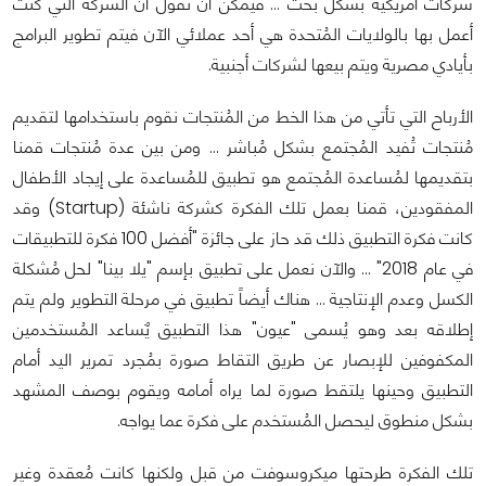
شركات أمريكية بشكل بحت ... فيمكن أن نقول أن الشركة التي كُنت
أعمل بها بالولايات المُتحدة هي أحد عملائي الآن فيتم تطوير البرامج
بأيادي مصرية ويتم بيعها لشركات أجنبية.
الأرباح التي تأتي من هذا الخط من المُنتجات نقوم باستخدامها لتقديم
مُنتجات تُفيد المُجتمع بشكل مُباشر ... ومن بين عدة مُنتجات قمنا
بتقديمها لمُساعدة المُجتمع هو تطبيق للمُساعدة على إيجاد الأطفال
المفقودين، قمنا بعمل تلك الفكرة كشركة ناشئة (Startup) وقد
كانت فكرة التطبيق ذلك قد حاز على جائزة "أفضل 100 فكرة للتطبيقات
في عام 2018" ... والآن نعمل على تطبيق بإسم "يلا بينا" لحل مُشكلة
الكسل وعدم الإنتاجية ... هناك أيضاً تطبيق في مرحلة التطوير ولم يتم
إطلاقه بعد وهو يُسمى "عيون" هذا التطبيق يٌساعد المُستخدمين
المكفوفين للإبصار عن طريق التقاط صورة بمُجرد تمرير اليد أمام
التطبيق وحينها يلتقط صورة لما يراه أمامه ويقوم بوصف المشهد
بشكل منطوق ليحصل المُستخدم على فكرة عما يواجه.
تلك الفكرة طرحتها ميكروسوفت من قبل ولكنها كانت مُعقدة وغير