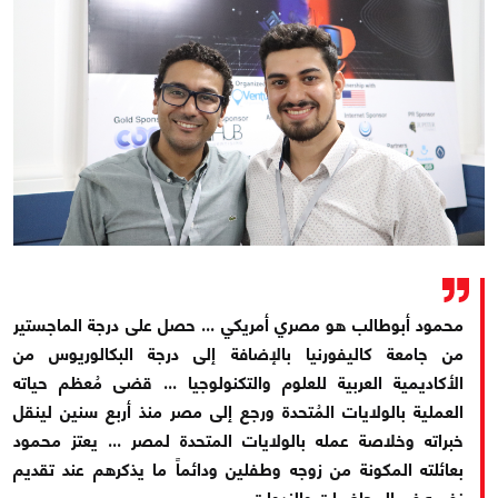
محمود أبوطالب هو مصري أمريكي ... حصل على درجة الماجستير
من جامعة كاليفورنيا بالإضافة إلى درجة البكالوريوس من
الأكاديمية العربية للعلوم والتكنولوجيا ... قضى مُعظم حياته
العملية بالولايات المُتحدة ورجع إلى مصر منذ أربع سنين لينقل
خبراته وخلاصة عمله بالولايات المتحدة لمصر ... يعتز محمود
بعائلته المكونة من زوجه وطفلين ودائماً ما يذكرهم عند تقديم