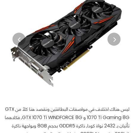
ليس هناك اختلاف في مواصفات البطاقتين ونقصد هنا كلاً من GTX
1070 Ti Gaming 8G و GTX 1070 Ti WINDFORCE 8G, فكلاهما
تأتيان بـ 2432 نواة كودا, ذاكرة GDDR5 بحجم 8GB وبواجهة ذاكرة