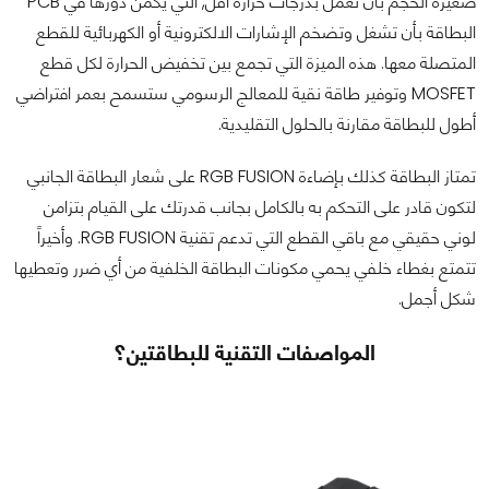
صغيرة الحجم بأن تعمل بدرجات حرارة أقل, التي يكمن دورها في PCB
البطاقة بأن تشغل وتضخم الإشارات الالكترونية أو الكهربائية للقطع
المتصلة معها. هذه الميزة التي تجمع بين تخفيض الحرارة لكل قطع
MOSFET وتوفير طاقة نقية للمعالج الرسومي ستسمح بعمر افتراضي
أطول للبطاقة مقارنة بالحلول التقليدية.
تمتاز البطاقة كذلك بإضاءة RGB FUSION على شعار البطاقة الجانبي
لتكون قادر على التحكم به بالكامل بجانب قدرتك على القيام بتزامن
لوني حقيقي مع باقي القطع التي تدعم تقنية RGB FUSION. وأخيراً
تتمتع بغطاء خلفي يحمي مكونات البطاقة الخلفية من أي ضرر وتعطيها
شكل أجمل.
المواصفات التقنية للبطاقتين؟