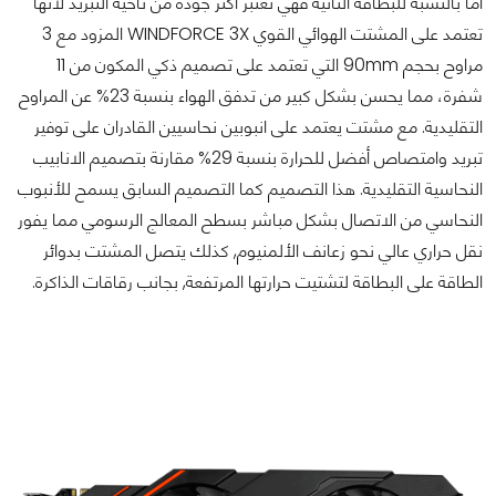
أما بالنسبة للبطاقة الثانية فهي تعتبر أكثر جودة من ناحية التبريد لأنها
تعتمد على المشتت الهوائي القوي WINDFORCE 3X المزود مع 3
مراوح بحجم 90mm التي تعتمد على تصميم ذكي المكون من 11
شفرة، مما يحسن بشكل كبير من تدفق الهواء بنسبة 23% عن المراوح
التقليدية. مع مشتت يعتمد على انبوبين نحاسيين القادران على توفير
تبريد وامتصاص أفضل للحرارة بنسبة 29% مقارنة بتصميم الانابيب
النحاسية التقليدية. هذا التصميم كما التصميم السابق يسمح للأنبوب
النحاسي من الاتصال بشكل مباشر بسطح المعالج الرسومي مما يفور
نقل حراري عالي نحو زعانف الألمنيوم, كذلك يتصل المشتت بدوائر
الطاقة على البطاقة لتشتيت حرارتها المرتفعة, بجانب رقاقات الذاكرة.