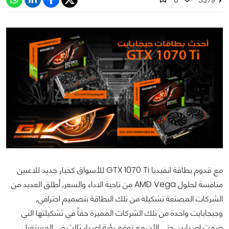
مع قدوم بطاقة انفيديا GTX 1070 Ti للأسواق كخيار جديد للاعبين
منافسة لحلول AMD Vega من ناحية الاداء والسعر, أطلق العديد من
الشركات المصنعة تشكيلة من تلك البطاقة بتصميم احترافي,
وجيجابايت واحدة من تلك الشركات المميزة حقاً في تشكيلتها التي
ضمت إصدارين حتى الأن مع توقع رؤية إصدار ثالث في المستقبل