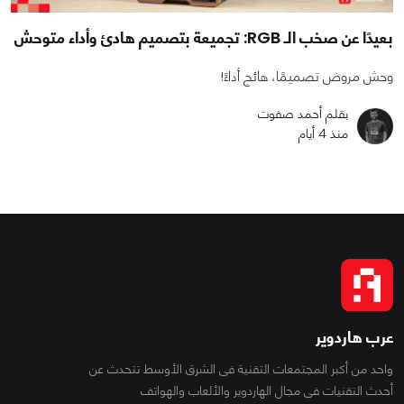
بعيدًا عن صخب الـ RGB: تجميعة بتصميم هادئ وأداء متوحش
وحش مروض تصميمًا، هائج أداءً!
بقلم أحمد صفوت
منذ 4 أيام
عرب هاردوير
واحد من أكبر المجتمعات التقنية فى الشرق الأوسط تتحدث عن
أحدث التقنيات فى مجال الهاردوير والألعاب والهواتف