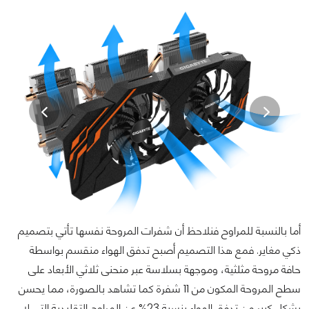
أما بالنسبة للمراوح فنلاحظ أن شفرات المروحة نفسها تأتي بتصميم
ذكي مغاير. فمع هذا التصميم أصبح تدفق الهواء منقسم بواسطة
حافة مروحة مثلثية، وموجهة بسلاسة عبر منحنى ثلاثي الأبعاد على
سطح المروحة المكون من 11 شفرة كما تشاهد بالصورة، مما يحسن
بشكل كبير من تدفق الهواء بنسبة 23% عن المراوح التقليدية التي لا