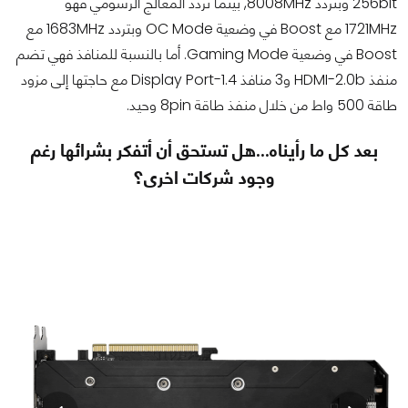
256bit وبتردد 8008MHz, بينما تردد المعالج الرسومي فهو
1721MHz مع Boost في وضعية OC Mode وبتردد 1683MHz مع
Boost في وضعية Gaming Mode. أما بالنسبة للمنافذ فهي تضم
منفذ HDMI-2.0b و3 منافذ Display Port-1.4 مع حاجتها إلى مزود
طاقة 500 واط من خلال منفذ طاقة 8pin وحيد.
بعد كل ما رأيناه...هل تستحق أن أتفكر بشرائها رغم
وجود شركات اخرى؟