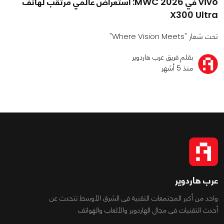
vivo في MWC 2026: استعراض عالمي مرتقب لهاتف
X300 Ultra
تحت شعار "Where Vision Meets"
بقلم فريق عرب هاردوير
منذ 5 أشهر
عرب هاردوير
واحد من أكبر المجتمعات التقنية فى الشرق الأوسط تتحدث عن
أحدث التقنيات فى مجال الهاردوير والألعاب والهواتف