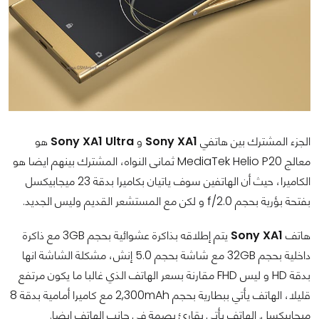
الجزء المشترك بين هاتفي
Sony XA1
و
Sony XA1 Ultra
هو
معالج MediaTek Helio P20 ثمانى النواه، المشترك بينهم ايضا هو
الكاميرا، حيث أن الهاتفين سوف ياتيان بكاميرا بدقة 23 ميجابيكسل
بفتحة بؤرية بحجم f/2.0 و لكن مع المستشعر القديم وليس الجديد.
هاتف
Sony XA1
يتم إطلاقه بذاكرة عشوائية بحجم 3GB مع ذاكرة
داخلية بحجم 32GB مع شاشة بحجم 5.0 إنش، مشكلة الشاشة انها
بدقة HD و ليس FHD مقارنة بسعر الهاتف الذي غالبا ما يكون مرتفع
قليلا، الهاتف يأتي ببطارية بحجم 2,300mAh مع كاميرا أمامية بدقة 8
ميجابيكسل. الهاتف يأتي بقارئ بصمة في جانب الهاتف ايضا.