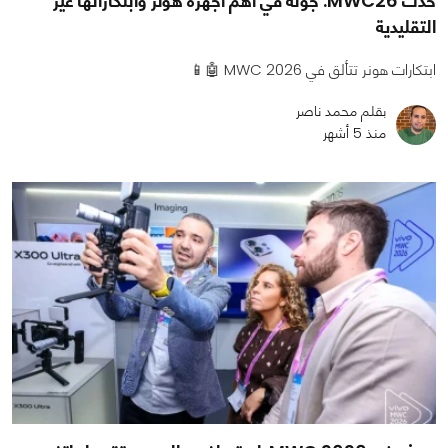
حدث MWC26: جولة في أهم أجهزة هونر وابتكاراتها غير
التقليدية
ابتكارات هونر تتألق في MWC 2026 🤖📱
بقلم محمد ناصر
منذ 5 أشهر