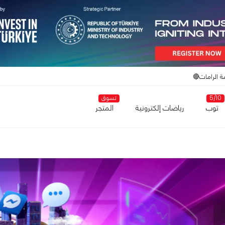
ة الرامات🔴
5/10
تسوق
توب
رياضات إلكترونية
المتجر