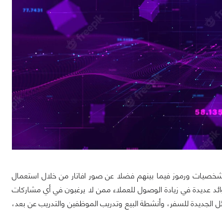
ن بشخصيات ورموز فيما بينهم فضلا عن صور افاتار من خلال استعمال
وائد عديدة في زيادة الوصول للعملاء ممن لا يرغبون في أي مشاركات
ائل الجديدة للسفر، وأنشطة البيع وتدريب الموظفين والتدريب عن بعد،