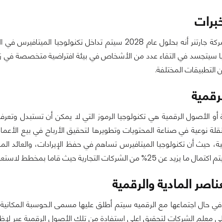
برات
طبقا لأبحاث شركة جارتنر أنه بحلول عام 2028 سيتم تداخل ت
يا سيتجسد في التقاء عدد من الأشخاص في بيئة افتراضية متخصصة في زيا
 التطبيقات المختلفة.
رقمية
ة نوعية في صناعة المحتويات وتطويرها لتحقيق الأرباح في بيع الأعمال ا
ة، حيث أن تكنولوجيا الميتافيرس تساهم في حفظ الإيرادات، والعائد الم
رية حيث قاما بمخطط لاستعمال الميتافيرس في الاصول الغير مستبدلة وغير قابلة لذلك.
ناصر المادية والرقمية
ة في حال اجتماعها مع الرقميه سيتم أطلق عليها مسمى الحوسبة المكان
ى معلم الشركات لتحقيق اعلى استفادة من تلك الأصول الرقمية عبر لإظ