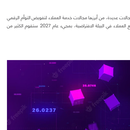
مجالات عديدة، من أبرزها مجالات خدمة العملاء لتفويض التوأم الرقمي
حتى يقوم بمهمات الدعم الفني وخدمة العملاء وتطوير المبيعات، فضلا عن التفاعل مع العملاء في البيئة الافتراضية، بمجيء عام 2027 ستقوم الكثير من