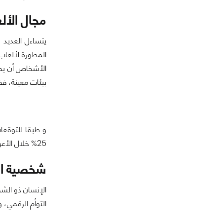
مجال الألع
يتساءل العديد 
المطورة لألعاب
الأشخاص أن يصل
بيئات معينة، فض
و طبقا للتوقعا
25% خلال الأعوام القادمة بفضل استعمال الميتا فيروس الافتراضية في تطوير وصناعة الألعاب.
شخصية الإ
الإنسان ذو الش
التوأم الرقمي،