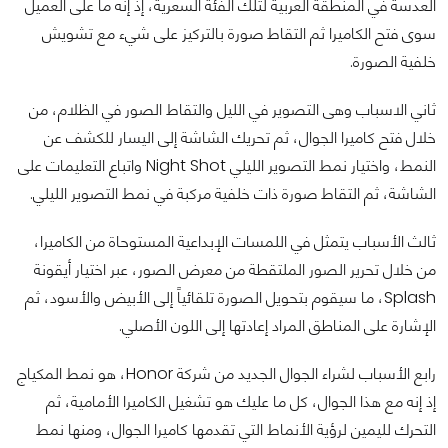
العدسة في المنطقة العربية لتلك الفئة السعرية، إذ إنه ما على العميل
سوى فتح الكاميرا ثم التقاط صورة بالتركيز على شيء مع تشويش
خلفية الصورة.
ثاني الاسباب وهى التصوير في الليل والتقاط الصور في الظلام، من
خلال فتح كاميرا الجوال، ثم تحريك الشاشة إلى اليسار للكشف عن
النمط، واختيار نمط التصوير الليلي Night Shot واتباع التعليمات على
الشاشة، ثم التقاط صورة ذات خلفية مركبة في نمط التصوير الليلي.
ثالث الأسباب يتمثل في اللمسات الإبداعية المستوحاة من الكاميرا،
من خلال تحرير الصور الملتقطة من معرض الصور، عبر اختيار أيقونة
Splash، ما سيقوم بتحويل الصورة تلقائياً إلى الأبيض والأسود، ثم
الإشارة على المناطق المراد إعادتها إلى اللون الأصلي.
رابع الأسباب لشراء الجوال الجديد من شركة Honor، هو نمط المكياج
إذ إنه مع هذا الجوال، كل ما عليك هو تشغيل الكاميرا الأمامية، ثم
التحرك لليمين لرؤية الأنماط التي تقدمها كاميرا الجوال، ومنها نمط