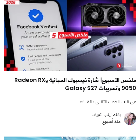
ملخص الأسبوع| شارة فيسبوك المجانية وRadeon RX
9050 وتسريبات Galaxy S27
في قلب الحدث التقني دائمًا ✅
بقلم زينب شريف
منذ أسبوع