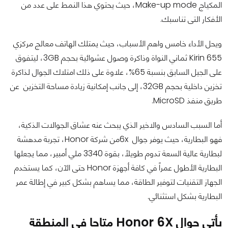
المكياج Make-up mode، حيث يحتوي هذا النمط على عدد من
الأفكار التى تناسبك.
ويحل الأداء خامس واهم الأسباب، حيث يمتلك الهاتف معالج مركزي
Kirin 655 ثماني النواة وذاكرة وصول عشوائية بحجم 3GB، ليتفوق
على الجيل السابق بنسبة 65%، علاوة على ذلك امتلاك الجوال لذاكرة
تخزين داخلية بحجم 32GB، إلى جانب إمكانية زيادة مساحة التخزين عن
طريق منفذ MicroSD.
أما السبب السادس والاخير الذي يبحث عنه عشاق الجوالات الذكية،
فهو البطارية، حيث يوفر جوال 6xمن شركة Honor، تجربة مدهشة
لبطارية عالية السعة تدوم طويلاً، بقوة 3340 ملي أمبير، مما يجعلها
البطارية الأطول عمراً في كافة أجهزة Honor حتى الآن، كما يستخدم
الجهاز التقنيات لتوفير الطاقة، مما يساهم بشكل كبير في إطالة عمر
البطارية بشكل استثنائي.
يأتي جوال Honor 6X متاحا فى المنطقة