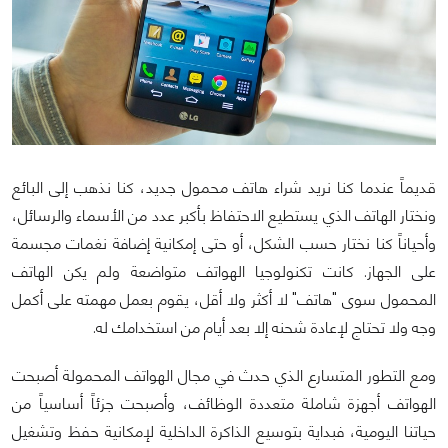
قديماً عندما كنا نريد شراء هاتف محمول جديد، كنا نذهب إلى البائع
ونختار الهاتف الذي يستطيع الاحتفاظ بأكبر عدد من الأسماء والرسائل،
وأحياناً كنا نختار حسب الشكل، أو حتى إمكانية إضافة نغمات مجسمة
على الجهاز. كانت تكنولوجيا الهواتف متواضعة ولم يكن الهاتف
المحمول سوى "هاتف" لا أكثر ولا أقل، يقوم بعمل مهمته على أكمل
وجه ولا تحتاج لإعادة شحنه إلا بعد أيام من استخدامك له.
ومع التطور المتسارع الذي حدث في مجال الهواتف المحمولة أصبحت
الهواتف أجهزة شاملة متعددة الوظائف، وأصبحت جزئاً أساسياً من
حياتنا اليومية، فبداية بتوسيع الذاكرة الداخلية لإمكانية حفظ وتشغيل