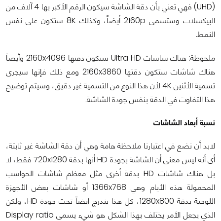
(UHD) فهي تعني بأن دقة الشاشة سيكون الرقم الأكبر بها 4 آلاف من
البيكسلات وستسمى 2160p أيضاً، وكذلك 8K ستكون على نفس
النمط.
ملحوظة: هناك شاشات Ultra HD ستكون دقتها 2160x4096 وأيضاً
هناك شاشات ستكون دقتها 2160x3860 ومع ذلك فإنها سيجرى
تسمية الأثنين 4K لأن هذا النوع من التسمية غير دقيق، وسيتم توضيح
هذا التفاوت في الدقة بنفس جودة الشاشة.
نسبة أبعاد الشاشات
لابد أن نضع في اعتبارنا ملاحظة هامة وهي أن دقة الشاشة غير ثابتة،
أي أنه ليس معنى أن الشاشة بجودة HD أنها بدقة 720x1280 فقط، لا
بل هناك شاشات HD بدقة أخرى مثل معظم شاشات الحواسب
المحمولة هذه الأيام وهي 1366x768 أو شاشات بعض الأجهزة
اللوحية بدقة 1280x800، كل هذا يندرج ايضاً تحت جودة HD، ولكن
الذي يجعل الأمر يختلف بهذا الشكل هو شيء يسمى Display ratio