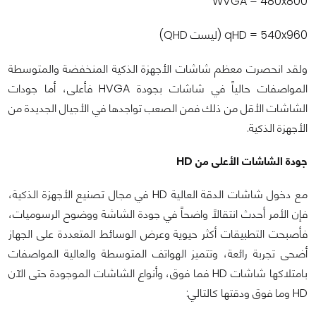
WVGA = 480x800
qHD = 540x960 (ليست QHD)
ولقد انحصرت معظم شاشات الأجهزة الذكية المنخفضة والمتوسطة
المواصفات حالياً في شاشات بجودة HVGA فأعلى، أما جودات
الشاشات الأقل من ذلك فمن الصعب تواجدها في الأجيال الجديدة من
الأجهزة الذكية.
جودة الشاشات الأعلى من
HD
مع دخول شاشات الدقة العالية HD في مجال تصنيع الأجهزة الذكية،
فإن الأمر أحدث انتقالاً واضحاً في جودة الشاشة ووضوح الرسوميات،
فأصبحت التطبيقات أكثر حيوية وعرض الوسائط المتعددة على الجهاز
أضحى تجربة رائعة، وتتميز الهواتف المتوسطة والعالية المواصفات
بامتلاكها شاشات HD فما فوق، وأنواع الشاشات الموجودة حتى الآن
HD وما فوق ودقتها كالتالي: