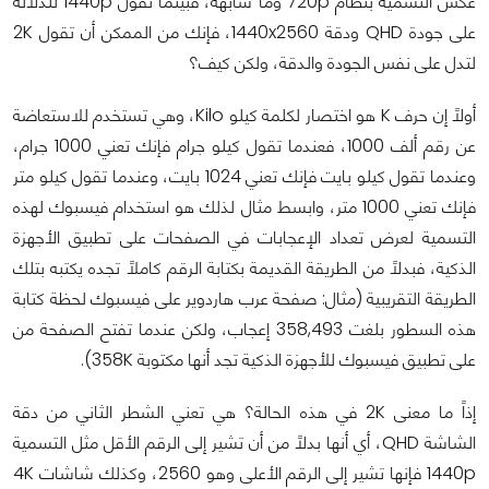
عكس التسمية بنظام 720p وما شابهه، فبينما تقول 1440p للدلالة
على جودة QHD ودقة 1440x2560، فإنك من الممكن أن تقول 2K
لتدل على نفس الجودة والدقة، ولكن كيف؟
أولاً إن حرف K هو اختصار لكلمة كيلو Kilo، وهي تستخدم للاستعاضة
عن رقم ألف 1000، فعندما تقول كيلو جرام فإنك تعني 1000 جرام،
وعندما تقول كيلو بايت فإنك تعني 1024 بايت، وعندما تقول كيلو متر
فإنك تعني 1000 متر، وابسط مثال لذلك هو استخدام فيسبوك لهذه
التسمية لعرض تعداد الإعجابات في الصفحات على تطبيق الأجهزة
الذكية، فبدلاً من الطريقة القديمة بكتابة الرقم كاملاً تجده يكتبه بتلك
الطريقة التقريبية (مثال: صفحة عرب هاردوير على فيسبوك لحظة كتابة
هذه السطور بلغت 358,493 إعجاب، ولكن عندما تفتح الصفحة من
على تطبيق فيسبوك للأجهزة الذكية تجد أنها مكتوبة 358K).
إذاً ما معنى 2K في هذه الحالة؟ هي تعني الشطر الثاني من دقة
الشاشة QHD، أي أنها بدلاً من أن تشير إلى الرقم الأقل مثل التسمية
1440p فإنها تشير إلى الرقم الأعلى وهو 2560، وكذلك شاشات 4K