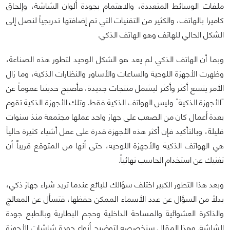
ملفات الوسائط المتعددة، والاهتمام بجودة ألوان الشاشة، وإلحاق
كاميرا بالهاتف، والكثير من التقنيات التي تم إضافتها تدريجياً لنصل إلى
الشكل الحالي للهاتف وهو الهاتف الذكي.
وبما أن الهاتف الذكي لم يعد هو الشكل الوحيد لتطور هذه الصناعة،
وظهرت الأجهزة اللوحية والساعات والأساور والنظارات الذكية، وما زال
الأمر يتسع أكثر وأكثر ليشمل منتجات جديدة، فأصبح حديثنا عموماً عن
"الأجهزة الذكية" وليس الهواتف الذكية فقط. وتلك الأجهزة الذكية تقوم
بعدة أعمال كان من الصعب على جهاز واحد عملها مجتمعة منذ سنوات
قليلة، وبالتأكيد فإن أكثر هذه الأجهزة قدرة على عمل أشياء كثيرة حالياً
هي الهواتف الذكية والأجهزة اللوحية، حتى أنها من المتوقع قريباً أن
تغنيك عن استخدام الحاسب نهائياً.
وبعد هذا التطور الكبير اختلف سؤالك للبائع عندما تريد شراء جهاز ذكي،
بدلاً من السؤال عن عدد الأسماء الممكن حفظها، فتسأل عن المعالج
والذاكرة العشوائية والمساحة الداخلية وحجم البطارية وبالطبع جودة
الشاشة. وهذا المقال سنخصصه لتوضيح أنواع جودة شاشات الأجهزة