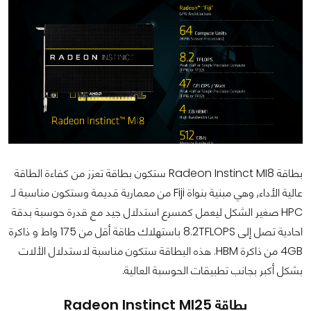
بطاقة Radeon Instinct MI8 ستكون بطاقة تعزز من كفاءة الطاقة
عالية الأداء, وهي مبنية بنواة Fiji من معمارية قديمة وستكون مناسبة لـ
HPC صغير الشكل ليعمل كمسرع استدلال جيد مع قدرة حوسبة بدقة
احادية تصل إلى 8.2TFLOPS باستهلاك طاقة أقل من 175 واط و ذاكرة
4GB من ذاكرة HBM. هذه البطاقة ستكون مناسبة لاستدلال الألات
بشكل أكبر بجانب تطبيقات الحوسبة العالية.
بطاقة Radeon Instinct MI25