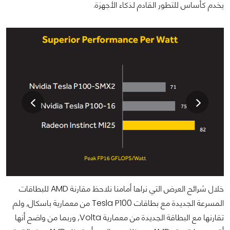
يخدم كأساس للتطور القادم لذكاء الأجهزة.
خلال شرائح العرض التي نراها أمامنا نلاحظ مقارنة AMD للبطاقات
المسرعة الجديدة مع بطاقات Tesla P100 من معمارية باسكال, ولم
تقارنها مع البطاقة الجديدة من معمارية Volta, وربما من واضح أنها