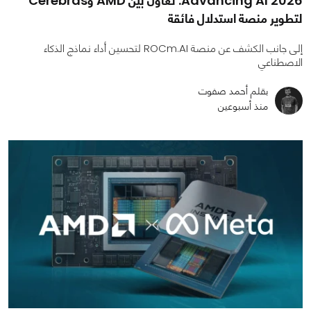
Advancing AI 2026: تعاون بين AMD وCerebras
لتطوير منصة استدلال فائقة
إلى جانب الكشف عن منصة ROCm.AI لتحسين أداء نماذج الذكاء
الاصطناعي
بقلم أحمد صفوت
منذ أسبوعين