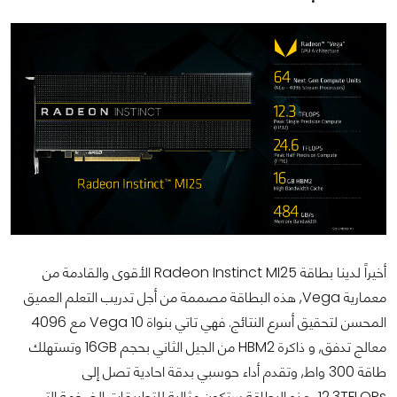
أخيراً لدينا بطاقة Radeon Instinct MI25 الأقوى والقادمة من
معمارية Vega, هذه البطاقة مصممة من أجل تدريب التعلم العميق
المحسن لتحقيق أسرع النتائج. فهي تاتي بنواة Vega 10 مع 4096
معالج تدفق, و ذاكرة HBM2 من الجيل الثاني بحجم 16GB وتستهلك
طاقة 300 واط, وتقدم أداء حوسبي بدقة احادية تصل إلى
12.3TFLOPs. هذه البطاقة ستكون مثالية للتطبيقات الضخمة التي