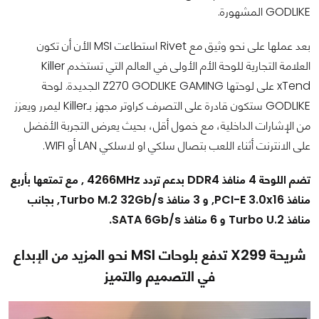
GODLIKE المشهورة.
بعد عملها على نحو وثيق مع Rivet استطاعت MSI الأن أن تكون
العلامة التجارية للوحة الأم الأولى في العالم التي تستخدم Killer
xTend على لوحتها Z270 GODLIKE GAMING الجديدة. لوحة
GODLIKE ستكون قادرة على التصرف كراوتر مجهز بـKiller ليمرر ويعزز
من الإشارات الداخلية، مع خمول أقل، بحيث يعرض التجربة الأفضل
على الانترنت أثناء اللعب بتصال سلكي او لاسلكي LAN أو WIFI.
تضم اللوحة 4 منافذ DDR4 بدعم تردد 4266MHz , مع تمتعها بأربع
منافذ PCI-E 3.0x16, و 3 منافذ Turbo M.2 32Gb/s, بجانب
منافذ Turbo U.2 و 6 منافذ SATA 6Gb/s.
شريحة X299 تدفع بلوحات MSI نحو المزيد من الإبداع
في التصميم والتميز