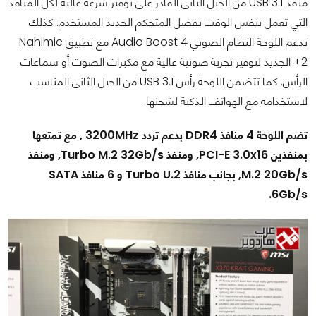
منفذ USB 3.1 من الجيل الثاني القادر على توفير سرعة عالية لكل المنافذ
التي تعمل بنفس الوقت بفضل المتحكم الجديد المستخدم. كذلك
تدعم اللوحة النظام الصوتي Audio Boost 4 مع تطبيق Nahimic
2+ الجديد لتوفير تجربة صوتية عالية مع مكبرات الصوت أو سماعات
الرأس. كما تتضمن اللوحة رأس USB 3.1 من الجيل الثاني المناسب
لاستخدامه مع الهواتف الذكية لشحنها.
تضم اللوحة 4 منافذ DDR4 بدعم تردد 3200MHz , مع تمتعها
بمنفذين PCI-E 3.0x16, ومنفذ Turbo M.2 32Gb/s, ومنفذ
M.2 20Gb/s, بجانب منافذ Turbo U.2 و 6 منافذ SATA
6Gb/s.