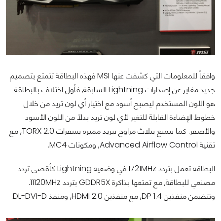
وافقاً للمعلومات التي كشفت عنها MSI فهذه البطاقة تتمتع بتصميم
جديد مغاير عن إصدارات Lightning السابقة, فأول اختلاف بالبطاقة
هو اللون المستخدم ليصبح أسود مع اختيار أي لون تريد من خلال
خطوط الإضاءة القابلة للتغير لأي لون تريد بدلاً من اللون الأسود
والأصفر. كما تتمتع بثلاث مراوح تبريد مميزة بشفرات TORX 2.0, مع
تقنية Advanced Airflow Control, ومكونات MC4.
البطاقة تعمل بتردد 1721MHz في وضعية Lightning كأقصى تردد
مصنعي للبطاقة, مع تمتعها بذاكرة GDDR5X بتردد 11120MHz.
وتتضمن منفذين DP 1.4, مع منفذين HDMI 2.0, ومنفذ DL-DVI-D.