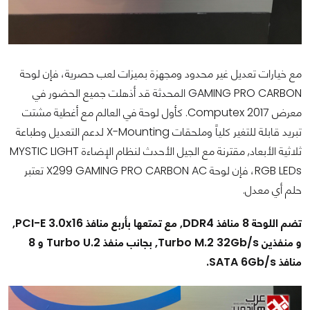
مع خيارات تعديل غير محدود ومجهزة بميزات لعب حصرية، فإن لوحة
GAMING PRO CARBON المحدثة قد أذهلت جميع الحضور في
معرض Computex 2017. كأول لوحة في العالم مع أغطية مشتت
تبريد قابلة للتغير كلياً وملحقات X-Mounting لدعم التعديل وطباعة
ثلاثية الأبعاد, مقترنة مع الجيل الأحدث لنظام الإضاءة MYSTIC LIGHT
RGB LEDs، فإن لوحة X299 GAMING PRO CARBON AC تعتبر
حلم أي معدل.
تضم اللوحة 8 منافذ DDR4, مع تمتعها بأربع منافذ PCI-E 3.0x16,
و منفذين Turbo M.2 32Gb/s, بجانب منفذ Turbo U.2 و 8
منافذ SATA 6Gb/s.