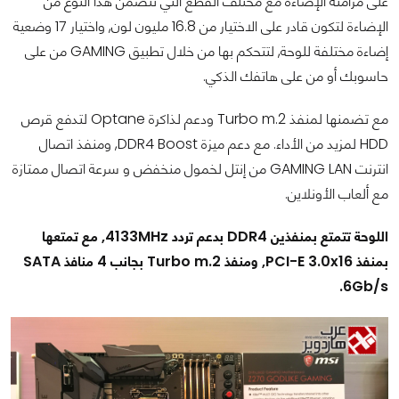
على مزامنة الإضاءة مع مختلف القطع التي تتضمن هذا النوع من
الإضاءة لتكون قادر على الاختيار من 16.8 مليون لون, واختيار 17 وضعية
إضاءة مختلفة للوحة, لتتحكم بها من خلال تطبيق GAMING من على
حاسوبك أو من على هاتفك الذكي.
مع تضمنها لمنفذ Turbo m.2 ودعم لذاكرة Optane لتدفع قرص
HDD لمزيد من الأداء. مع دعم ميزة DDR4 Boost, ومنفذ اتصال
انترنت GAMING LAN من إنتل لخمول منخفض و سرعة اتصال ممتازة
مع ألعاب الأونلاين.
اللوحة تتمتع بمنفذين DDR4 بدعم تردد 4133MHz, مع تمتعها
بمنفذ PCI-E 3.0x16, ومنفذ Turbo m.2 بجانب 4 منافذ SATA
6Gb/s.