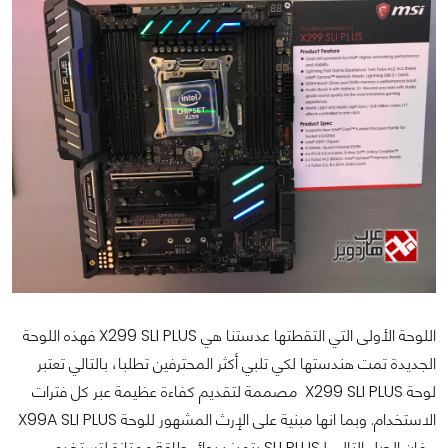
اللوحة الأولى التي التقطتها عدستنا هي X299 SLI PLUS فهذه اللوحة
الجديدة تمت هندستها لكي تلبي أكثر المحترفين تطلبا، بالتالي تعتبر
لوحة X299 SLI PLUS مصممة لتقديم كفاءة عظيمة عبر كل فترات
الاستخدام. وبما انها مبنية على الإرث المشهور للوحة X99A SLI PLUS
، فإن الجيل التالي لـSLI PLUS يتميز بدوائر طاقة ممتازة لتستخدم