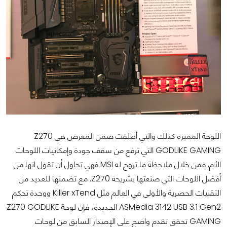
اللوحة المميزة كذلك والتي أطلقت ضمن المعرض هي Z270
GODLIKE GAMING التي ترفع من سقف جودة وإمكانيات اللوحات
الأم, فمن خلال ملاحظة ما تروج له MSI فهي تحاول أن تقول انها من
أفضل اللوحات التي صنعتها بشريحة Z270. مع تضمنها للعديد من
التقنيات الحصرية والأولى في العالم مثل Killer xTend ووحدة تحكم
ASMedia 3142 USB 3.1 Gen2 الجديدة، فإن لوحة Z270 GODLIKE
GAMING تحقق تقدم واضح على الإصدار السابق من لوحات