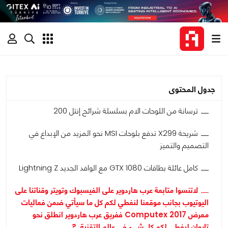
جدول المحتوى
ترسانة من اللوحات الام بسلسلة شرائح إنتل 200
شريحة X299 تدفع بلوحات MSI نحو المزيد من الإبداع في
التصميم والتميز
كامل عائلة بطاقات GTX 1080 مع الوافد الجديد Lightning Z
لاتنسوا متابعة عرب هاردوير على الفيسبوك وتويتر وقناتنا على
اليوتيوب بجانب موقعنا لنغطي لكم كل ما سيأتي ضمن فعاليات
معرض Computex 2017 ففريق عرب هاردوير انطلق نحو
تايوان ليغطي لكم كل شيء في عالم التقنية ?