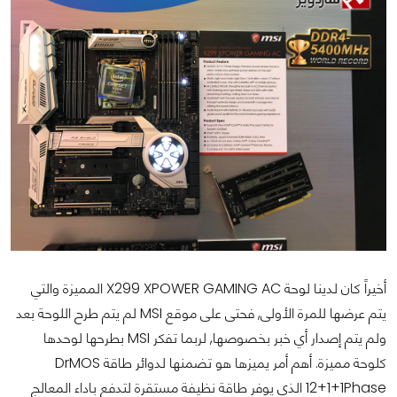
أخيراً كان لدينا لوحة X299 XPOWER GAMING AC المميزة والتي
يتم عرضها للمرة الأولى, فحتى على موقع MSI لم يتم طرح اللوحة بعد
ولم يتم إصدار أي خبر بخصوصها, لربما تفكر MSI بطرحها لوحدها
كلوحة مميزة. أهم أمر يميزها هو تضمنها لدوائر طاقة DrMOS
12+1+1Phase الذي يوفر طاقة نظيفة مستقرة لتدفع باداء المعالج