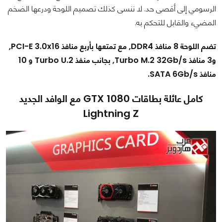
الرسومي إلى أقصى حد. لا ننسى كذلك تصميم اللوحة ودرعها الضخم
المضيء والقابل للتحكم به.
تضم اللوحة 8 منافذ DDR4, مع تمتعها بأربع منافذ PCI-E 3.0x16,
و3 منافذ Turbo M.2 32Gb/s, بجانب منفذ Turbo U.2 و 10
منافذ SATA 6Gb/s.
كامل عائلة بطاقات GTX 1080 مع الوافد الجديد
Lightning Z