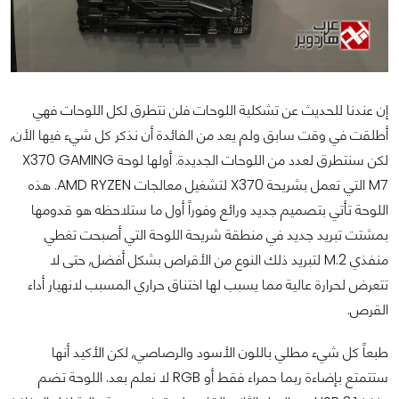
إن عندنا للحديث عن تشكلية اللوحات فلن نتطرق لكل اللوحات فهي
أطلقت في وقت سابق ولم يعد من الفائدة أن نذكر كل شيء فيها الأن,
لكن سنتطرق لعدد من اللوحات الجديدة. أولها لوحة X370 GAMING
M7 التي تعمل بشريحة X370 لتشغيل معالجات AMD RYZEN. هذه
اللوحة تأتي بتصميم جديد ورائع وفوراً أول ما ستلاحظه هو قدومها
بمشتت تبريد جديد في منطقة شريحة اللوحة التي أصبحت تغطي
منفذي M.2 لتبريد ذلك النوع من الأقراص بشكل أفضل, حتى لا
تتعرض لحرارة عالية مما يسبب لها اختناق حراري المسبب لانهيار أداء
القرص.
طبعاً كل شيء مطلي باللون الأسود والرصاصي, لكن الأكيد أنها
ستتمتع بإضاءة ربما حمراء فقط أو RGB لا نعلم بعد. اللوحة تضم