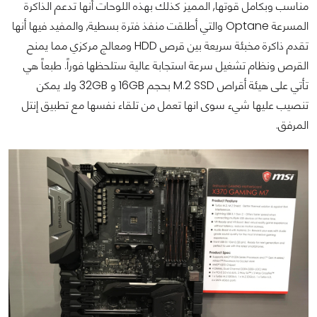
مناسب وبكامل قوتها, المميز كذلك بهذه اللوحات أنها تدعم الذاكرة
المسرعة Optane والتي أطلقت منفذ فترة بسطية, والمفيد فيها أنها
تقدم ذاكرة مخبئة سريعة بين قرص HDD ومعالج مركزي مما يمنح
القرص ونظام تشغيل سرعة استجابة عالية ستلحظها فوراً. طبعاً هي
تأتي على هيئة أقراص M.2 SSD بحجم 16GB و 32GB ولا يمكن
تنصيب عليها شيء سوى انها تعمل من تلقاء نفسها مع تطبيق إنتل
المرفق.