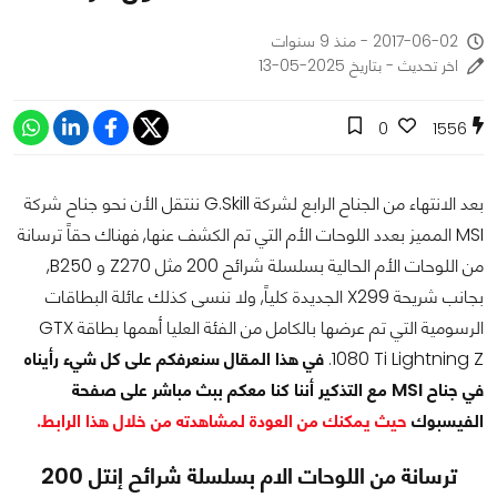
2017-06-02 - منذ 9 سنوات
اخر تحديث - بتاريخ 2025-05-13
0
1556
بعد الانتهاء من الجناح الرابع لشركة G.Skill ننتقل الأن نحو جناح شركة
MSI المميز بعدد اللوحات الأم التي تم الكشف عنها, فهناك حقاً ترسانة
من اللوحات الأم الحالية بسلسلة شرائح 200 مثل Z270 و B250,
بجانب شريحة X299 الجديدة كلياً, ولا ننسى كذلك عائلة البطاقات
الرسومية التي تم عرضها بالكامل من الفئة العليا أهمها بطاقة GTX
1080 Ti Lightning Z.
في هذا المقال سنعرفكم على كل شيء رأيناه
في جناح MSI مع التذكير أننا كنا معكم ببث مباشر على صفحة
الفيسبوك
حيث يمكنك من العودة لمشاهدته من خلال هذا الرابط.
ترسانة من اللوحات الام بسلسلة شرائح إنتل 200