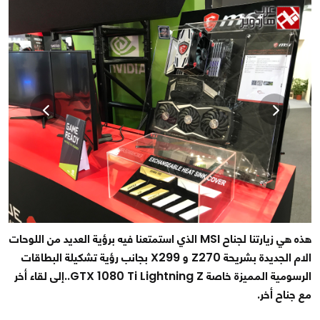
هذه هي زيارتنا لجناح MSI الذي استمتعنا فيه برؤية العديد من اللوحات
الام الجديدة بشريحة Z270 و X299 بجانب رؤية تشكيلة البطاقات
الرسومية المميزة خاصة GTX 1080 Ti Lightning Z..إلى لقاء أخر
مع جناح أخر.