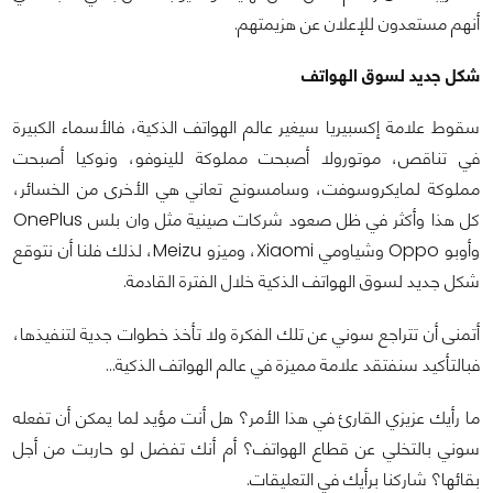
أنهم مستعدون للإعلان عن هزيمتهم.
شكل جديد لسوق الهواتف
سقوط علامة إكسبيريا سيغير عالم الهواتف الذكية، فالأسماء الكبيرة
في تناقص، موتورولا أصبحت مملوكة للينوفو، ونوكيا أصبحت
مملوكة لمايكروسوفت، وسامسونج تعاني هي الأخرى من الخسائر،
كل هذا وأكثر في ظل صعود شركات صينية مثل وان بلس OnePlus
وأوبو Oppo وشياومي Xiaomi، وميزو Meizu، لذلك فلنا أن نتوقع
شكل جديد لسوق الهواتف الذكية خلال الفترة القادمة.
أتمنى أن تتراجع سوني عن تلك الفكرة ولا تأخذ خطوات جدية لتنفيذها،
فبالتأكيد سنفتقد علامة مميزة في عالم الهواتف الذكية...
ما رأيك عزيزي القارئ في هذا الأمر؟ هل أنت مؤيد لما يمكن أن تفعله
سوني بالتخلي عن قطاع الهواتف؟ أم أنك تفضل لو حاربت من أجل
بقائها؟ شاركنا برأيك في التعليقات.