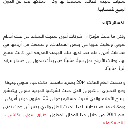
سنوات عديدة، لطالما استمتعنا بها وكان امتلاكها يعبر عن الذوق
الرفيع لأصحابها.
الخسائر تتزايد
ولكن ما حدث مؤخرًا أن شركات أخرى سحبت البساط من تحت أقدام
سوني وتغلبت عليها في بعض القطاعات، واقتطعت من أرباحها في
قطاعات أخرى، فلم تعد لديها تلك الهيمنة القديمة التي كانت تتمتع
بها، وظلت الأرباح تقل شيئًا فشيئًا حتى بدأت تتحول إلى خسائر تتزايد
شيئًا فشيئًا.
واختتمت العام الفائت 2014 بضربة قاصمة احالت حياة سوني جحيمًا،
وهو الاختراق الإلكتروني الذي حدث لشركتها الفرعية سوني بيكتشرز
لإنتاج الأفلام والذي قُدرت خسائره بحوالي 100 مليون دولار أمريكي،
ويمكنك متابعة تغطيتنا لهذا الحدث الجلل والذي يعتبر أبرز حدث تقني
لعام 2014 من خلال هذا المقال المطول:
اختراق سوني بيكتشرز …
القصة كاملة
.