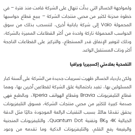
ولمواجهة الخسائر التي بدأت تنهال على الشركة قامت منذ فترة – في
خطوة محزنة لكثير من محبي منتجات الشركة – ببيع قطاع حواسبها
المحمولة Vaio إلى شركة يابانية أخرى، لتنسحب بذلك من سوق
الحواسب المحمولة تاركة واحدة من أكثر القطاعات المميزة بالشركة،
وذلك لتوفير الإنفاق قدر المستطاع، والتركيز على القطاعات الناجحة
أكثر وذات المستقبل الواعد.
التضحية بعلامتي إكسبيريا وبرافيا
ولكن بازدياد الخسائر ظهرت تسريبات جديدة من الشركة على ألسنة كبار
المسئولين بها، تفيد باحتمالية غلق الشركة لقطاعين آخرين بها، وهما
قطاع التليفزيونات Bravia وقطاع الهواتف Xperia، وبالطبع فهي
صدمة كبيرة للكثير من محبي منتجات الشركة، فسوق التليفزيونات
يحقق تقدمًا هائلًا بسبب التقنيات الرائعة الموجودة حاليًا مثل الدقة
الخيالية 4K و8K وتقنية Quantum Dot، والتليفزيونات المنحنية
والرفيعة رفع القلم، والتليفزيونات الذكية وما تقدمه من وعود