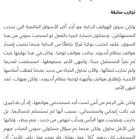
تجارب سابقة
ولكن سوق الهواتف الذكية هو أحد أكبر الأسواق العالمية التي تجذب
المستهلكين، وستكون خسارة كبيرة بالفعل لو انسحبت سوني من هذا
السوق، فلقد اتخذت نوكيا قرارًا خاطئًا من البداية عندما تجنبت إصدار
هواتف بنظام أندرويد بجانب هواتف لوميا، وكان في هذا نهايتها حيث
لم تقرأ المستقبل جيدًا، وانتهى الأمر بسقوطها، استسلمت لقدرها
ولم تحارب لبقائها، والآن تحاول الحياة من جديد بعدما لفظت أنفاسها
الأخيرة بإطلاق هواتف وأجهزة لوحية بنظام أندرويد، ولكن هيهات، لقد
انتهى الأمر.
ولكن على الرغم من أنني لست أحد مستخدمي هواتفها، إلا أن بلاكبيري
قد نالت إعجابي واستحساني، بسبب أنها لم تستسلم لخسائرها، بل
حاربت ونفضت عنها اليأس وبدأت تنهض من جديد، نعم ببطء، ولكنها
على الأقل تحاول. ولكن عندما تم سؤال مسئولي سوني الصادر عنهم
التسريبات كان ردهم: "لكل عمل نهاية، ولا يوجد عمل باقي للأبد"، أي