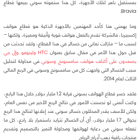
بمستقبل باهر لتلك الأجهزة، كل هذا ستفوته سوني ببيعها قطاع
Bravia.
وما يهمني هنا كأحد المهتمين بالأجهزة الذكية هو قطاع هواتف
إكسبيريا، فالشركة تقدم بالفعل هواتف قوية وأنيقة ومميزة، ولكنها –
لسبب ما – مازالت تعاني من خسائر في هذا القطاع، ولقد تحدثت من
قبل حول هذا الأمر في مقال سابق بعنوان
HTC ولينوفو وإل جي
يصعدون على أكتاف هواتف سامسونج وسوني
في محاولة لتحليل
سبب الخسائر التي واجهت كل من سامسونج وسوني في الربع المالي
الثالث لعام 2014.
فلقد خسر قطاع الهواتف بسوني قرابة 1.2 مليار دولار خلال هذا الرابع،
وكنت أتمنى لو تحسنت الأمور في نتائج الربع الأخير من نفس العام،
ولكن للأسف يقدر المحللون خسائر سوني عند إعلانها لنتائج هذا الربع
بحوالي 1.7 مليار دولار، أي أن الخسائر تتزايد باستمرار بلا رادع، كل ما
تفعله سوني من دعاية لهواتفها ومحاولة التميز بالتصميم وتقديم
منتجات راقية ذهب أدراج الرياح.