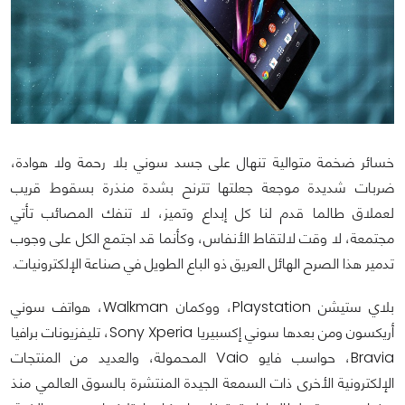
خسائر ضخمة متوالية تنهال على جسد سوني بلا رحمة ولا هوادة،
ضربات شديدة موجعة جعلتها تترنح بشدة منذرة بسقوط قريب
لعملاق طالما قدم لنا كل إبداع وتميز، لا تنفك المصائب تأتي
مجتمعة، لا وقت لالتقاط الأنفاس، وكأنما قد اجتمع الكل على وجوب
تدمير هذا الصرح الهائل العريق ذو الباع الطويل في صناعة الإلكترونيات.
بلاي ستيشن Playstation، ووكمان Walkman، هواتف سوني
أريكسون ومن بعدها سوني إكسبيريا Sony Xperia، تليفزيونات برافيا
Bravia، حواسب فايو Vaio المحمولة، والعديد من المنتجات
الإلكترونية الأخرى ذات السمعة الجيدة المنتشرة بالسوق العالمي منذ