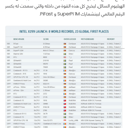
الهيليوم السائل, ليخرج كل هذه القوة من داخله والتي سمحت له بكسر
الرقم العالمي لبينشمارك SuperPI 1M و PiFast.