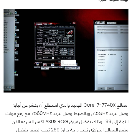
معالج Core i7-7740X الجديد والذي استطاع أن يكشر عن أنيابه
وصل لتردد 7.5GHz, وبالضبط وصل لتردد 7560MHz مع رفع فولت
النواة إلى 1.99 وذلك بفضل فريق ASUS ROG لكسر السرعة الذي
وضع المعالج المركزي تحت درجة حرارة 269 تحت الصفر بفضل