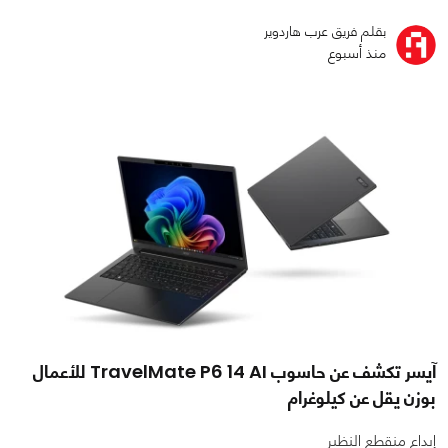
بقلم فريق عرب هاردوير
منذ أسبوع
آيسر تكشف عن حاسوب TravelMate P6 14 AI للأعمال
بوزن يقل عن كيلوغرام
إبداع منقطع النظير