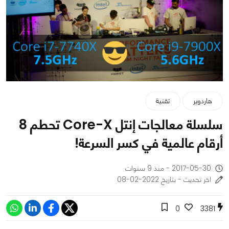
هاردوير
تقنية
سلسلة معالجات إنتل Core-X تحطم 8
أرقام عالمية في كسر السرعة!
2017-05-30 - منذ 9 سنوات
اخر تحديث - بتاريخ 2022-02-08
0
3381