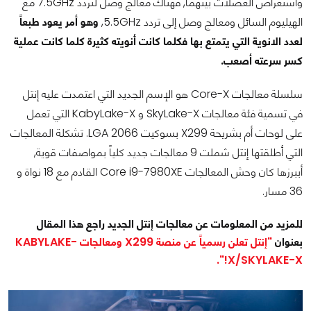
واستعراض العضلات بينهما, فهناك معالج وصل لتردد 7.5GHz مع
الهيليوم السائل ومعالج وصل إلى تردد 5.5GHz,
وهو أمر يعود طبعاً
لعدد الانوية التي يتمتع بها فكلما كانت أنويته كثيرة كلما كانت عملية
كسر سرعته أصعب.
سلسلة معالجات Core-X هو الإسم الجديد التي اعتمدت عليه إنتل
في تسمية فئة معالجات SkyLake-X و KabyLake-X التي تعمل
على لوحات أم بشريحة X299 بسوكيت LGA 2066. تشكلة المعالجات
التي أطلقتها إنتل شملت 9 معالجات جديد كلياً بمواصفات قوية,
أببرزها كان وحش المعالجات Core i9-7980XE القادم مع 18 نواة و
36 مسار.
للمزيد من المعلومات عن معالجات إنتل الجديد راجع هذا المقال
بعنوان
"إنتل تعلن رسمياً عن منصة X299 ومعالجات KABYLAKE-
X/SKYLAKE-X!".