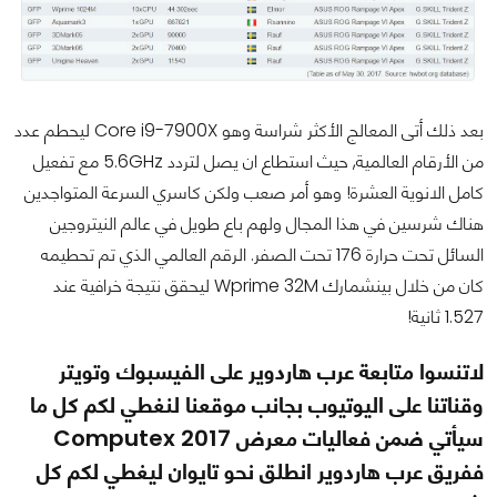
بعد ذلك أتى المعالج الأكثر شراسة وهو Core i9-7900X ليحطم عدد
من الأرقام العالمية, حيث استطاع ان يصل لتردد 5.6GHz مع تفعيل
كامل الانوية العشرة! وهو أمر صعب ولكن كاسري السرعة المتواجدين
هناك شرسين في هذا المجال ولهم باع طويل في عالم النيتروجين
السائل تحت حرارة 176 تحت الصفر. الرقم العالمي الذي تم تحطيمه
كان من خلال بينشمارك Wprime 32M ليحقق نتيجة خرافية عند
1.527 ثانية!
لاتنسوا متابعة عرب هاردوير على الفيسبوك وتويتر
وقناتنا على اليوتيوب بجانب موقعنا لنغطي لكم كل ما
سيأتي ضمن فعاليات معرض Computex 2017
ففريق عرب هاردوير انطلق نحو تايوان ليغطي لكم كل