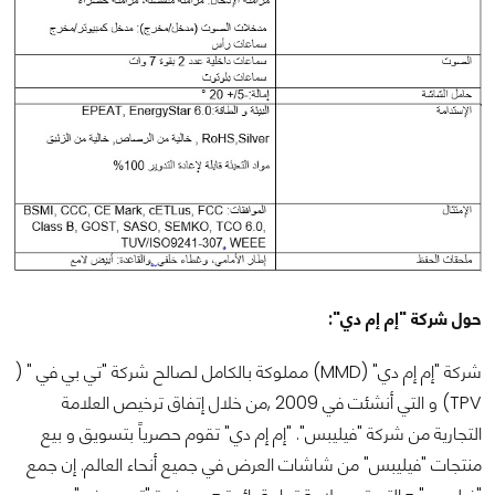
حول شركة "إم إم دي":
شركة "إم إم دي" (MMD) مملوكة بالكامل لصالح شركة "تي بي في " (
TPV) و التي أنشئت في 2009 ,من خلال إتفاق ترخيص العلامة
التجارية من شركة "فيليبس". "إم إم دي" تقوم حصرياً بتسويق و بيع
منتجات "فيليبس" من شاشات العرض في جميع أنحاء العالم. إن جمع