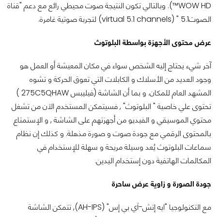
WOW HD™). وبالتالي تكون النتيجة صوت محيطي رائع مع دعم "قناة
الصوت5.1 " (virtual 5.1 channels) لتجربة صوتية غامرة.
عرض محتوى الأجهزة بواسطة البلوتوث
آخر شيء يحتاج إليه الشخص سواء في مكان المعيشة أو العمل هو
وجود العديد من الأسلاك و الكابلات التي تعوق الحركة و تشوه
المشهد العام للمكان. و بما أن الشاشة (فيليبس 275C5QHAW )
تحتوى علي خاصية " البلوتوث" , فسيتمكن المستخدم الاَن من تشغل
محتوي الموسيقي و الفيديو من أجهزتهم على الشاشة , و الإستمتاع
بالمحتوى الرقمي مع جودة صوت و صورة مذهلة. و كذلك إن نظام
سماعات البلوتوث يُعد وسيلة مريحة و سهلة للإستخدام في
المكالمات الهاتفية دون إستخدام اليدين.
جودة الصورة و زاوية عرض ساحرة
مع التكنولوجيا "ايه إتش-اَي بي إس" (AH-IPS), تتمكن الشاشة