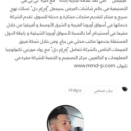
"فيليبس" - التي تعد علامة تجارية رائدة - مع خبرة "تي بي في"
التصنيعية في عالم شاشات العرض ,سيجعل "إم إم دي" تسلك نهج
سريع و مبتكر لتقديم منتجات مبتكرة و حديثة للسوق. تقدم الشركة
خدماتها في أسواق أوروبا الغربية و الشرق الأوسط و أفريقيا من خلال
مقرها في أمستردام. أما بالنسبة لأسواق أوروبا الشرقية و رابطة الدول
المستقلة يخدمها مكتب محلي في براغ. ومن خلال شبكة فريق
المبيعات الخاص بالشركة تتعامل "إم إم دي" مع رواد موزعي تكنولوجيا
المعلومات و البائعيين. مركز التصميم و التنمية للشركة مقرة في
تايوان. www.mmd-p.com
بيان صحفي
Philips