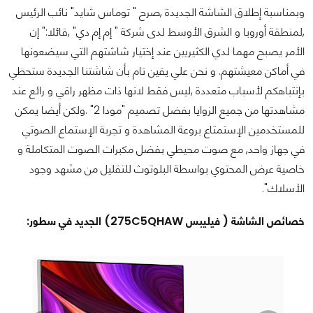
وبمناسبة إطلاق الشاشة الجديدة ,صرح " توماس شايد" نائب الرئيس
,لمنطقة أوروبا و الشرق الأوسط لدى شركة " إم إم دي" ,قائلا:" إن
الأمر يصبح مهما لدي الكثيريين عند إختيار شاشتهم التي سيضعونها
في أماكن معيشتهم. و نحن علي يقين تام بأن شاشتنا الجديدة ستحظي
بإنتباهكم لأسباب متعددة ,ليس فقط لانها ذات مظهر راقي و رائع عند
مشاهدتها من جميع الزوايا بفضل تصميم "مودا 2" .ولكن أيضا يمكن
للمستخدمين الإستمتاع بروعة المشاهدة و تجربة الإستماع الصوتي
في جهاز واحد, مع صوت محيطي بفضل مكبرات الصوت المتكاملة و
خاصية عرض المحتوي بواسطة البلوتوث للتقليل من مشهد وجود
الأسلاك".
خصائص الشاشة ( فيليبس 275C5QHAW) الجديد في سطور: