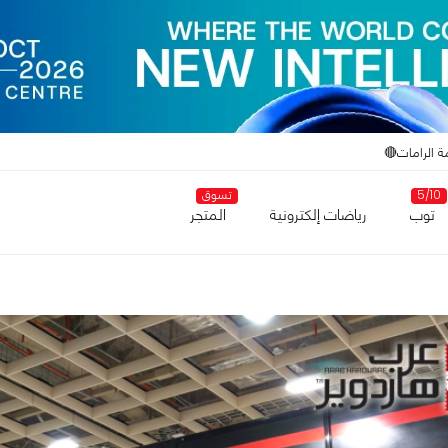
ة الرامات🔴
5/10
تسوق
توب
رياضات إلكترونية
المتجر