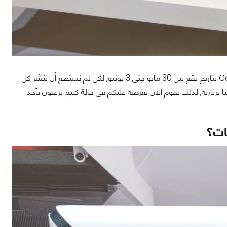
في البداية نحب أن ننوه بأن زيارتنا لهذا الجناح تمت ضمن فعاليات معرض Computex 2017 بتاريخ يقع بين 30 مايو حتى 3 يونيو, لكن لم نستطع أن ننشر كل
زيارته, لذلك نقوم الان بعرضه عليكم في حالة كنتم ترغبون بأخذ
جات؟