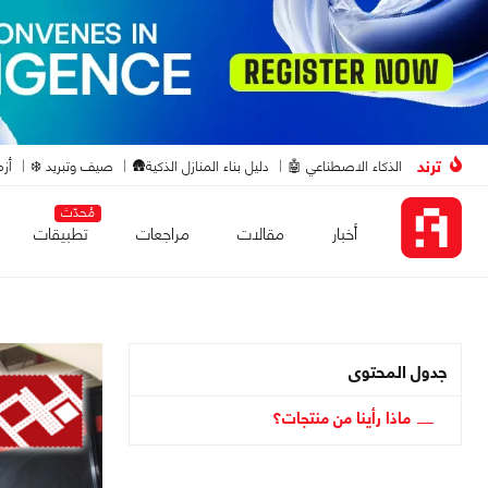
ترند
الذكاء الاصطناعي 🤖
دليل بناء المنازل الذكية🛖
صيف وتبريد ❄️
أزم
مُحدّث
أخبار
مقالات
مراجعات
تطبيقات
جدول المحتوى
ماذا رأينا من منتجات؟