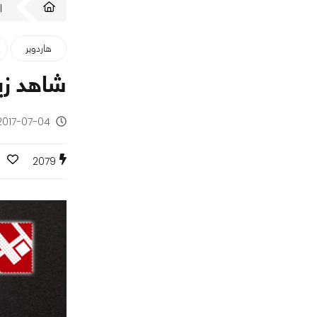
ا
هاردوير
شاهد زيارتنا لجناح ix
2017-07-04 - منذ 9 سنوا
0
2079