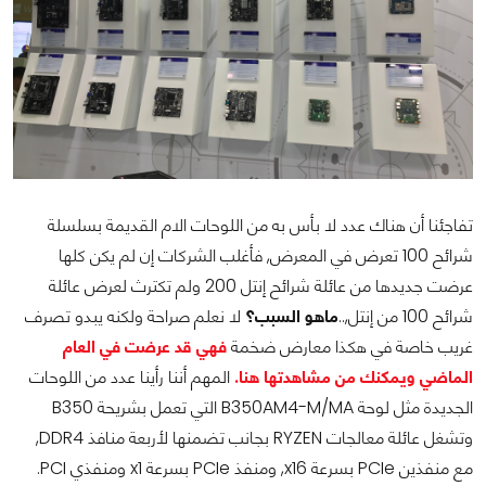
تفاجئنا أن هناك عدد لا بأس به من اللوحات الام القديمة بسلسلة
شرائح 100 تعرض في المعرض, فأغلب الشركات إن لم يكن كلها
عرضت جديدها من عائلة شرائح إنتل 200 ولم تكترث لعرض عائلة
شرائح 100 من إنتل,..
ماهو السبب؟
لا نعلم صراحة ولكنه يبدو تصرف
غريب خاصة في هكذا معارض ضخمة
فهي قد عرضت في العام
الماضي ويمكنك من مشاهدتها هنا.
المهم أننا رأينا عدد من اللوحات
الجديدة مثل لوحة B350AM4-M/MA التي تعمل بشريحة B350
وتشغل عائلة معالجات RYZEN بجانب تضمنها لأربعة منافذ DDR4,
مع منفذين PCIe بسرعة x16, ومنفذ PCIe بسرعة x1 ومنفذي PCI.