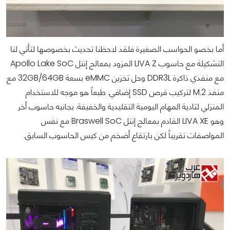
أما بخصو الحواسب الصغيرة فلقد لاحظنا تحديث بخصوصها لتأتي لنا
التشكيلة مع حاسوب LIVA Z المزود بمعالج إنتل Apollo Lake SoC
مع منفذي ذاكرة DDR3L وحل تخزين eMMC بسعة 32GB/64GB مع
منفذ M.2 لتركيب قرص SSD إضافي. طبعاً هو موجه للاستخدام
المنزلي لتادية المهام اليومية التقليدية والخفيفة. بجانبه حاسوب أخر
وهو LIVA XE القادم بمعالج إنتل Braswell SoC مع نفس
المواصفات تقريباً لكن بارتقاع أضخم من كيس الحاسوب السابق.