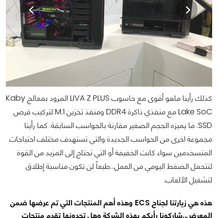
كذلك رأينا ماهو أقوى مع حاسوب LIVA Z PLUS المزود بمعالج Kaby
Lake SoC مع منفذي ذاكرة DDR4 ومنفذ تخزين M.1 لتركيب قرص
SSD. ما يميزه الحجم الصغير مقارنة بالحواسب السابقة. كما رأينا
مجموعة اخرى من الحواسب الجديدة والتي تستهدف مختلف احتياجات
المتسخدمين سواء كانت الخفيفة أو التي تحتاج إلى المزيد من القوة
لتتحمل الضغط اليومي من العمل...طبعاً لن تكون مناسبة إطلاق
لتشغيل الألعاب.
هذه هي زيارتنا لجناح ECS وهذه أهم المنتجات التي تم عرضها ضمن
المعرض..شاركونا رأيكم بهذه الشركة وهل تجدونها تقدم منتجات