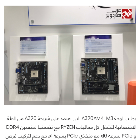
بجانب لوحة A320AM4-M3 التي تعتمد على شريحة A320 من الفئة
الاقتصادية لتشغل كل معالجات RYZEN مع تضمنها لمنفذين DDR4
و PCIe بسرعة x16 مع منفذي PCIe بسرعة x1, مع دعم لتركيب قرص