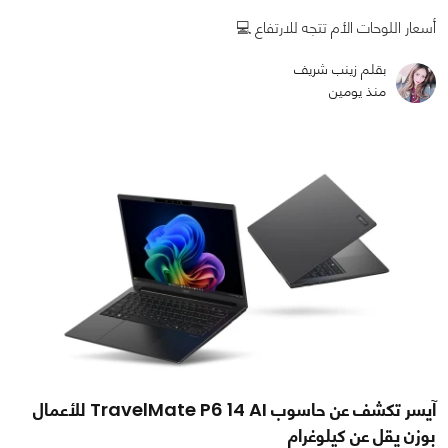
أسعار اللوحات الأم تتجه للارتفاع 💻
بقلم زينب شريف
منذ يومين
آيسر تكشف عن حاسوب TravelMate P6 14 AI للأعمال
بوزن يقل عن كيلوغرام