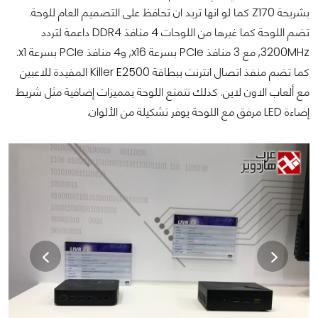
بشريحة Z170 كما لو انها تريد ان تحافظ على التصميم العام للوحة.
تضم اللوحة كما غيرها من اللوحات 4 منافذ DDR4 داعمة لتردد
3200MHz, مع 3 منافذ PCIe بسرعة x16, و4 منافذ PCIe بسرعة x1.
كما تضم منفذ اتصال انترنت ببطاقة Killer E2500 المفيدة للاعبين
مع ألعاب الاون لاين. كذلك تتمتع اللوحة بمميزات إضافية مثل شريط
إضاءة LED مرفق مع اللوحة يوفر تشكيلة من الألوان.