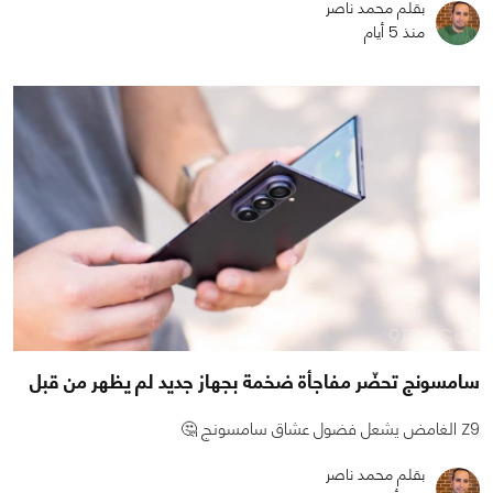
بقلم محمد ناصر
منذ 5 أيام
سامسونج تحضّر مفاجأة ضخمة بجهاز جديد لم يظهر من قبل
Z9 الغامض يشعل فضول عشاق سامسونج 🤔
بقلم محمد ناصر