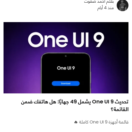
بقلم أحمد صفوت
منذ 4 أيام
تحديث One UI 9 يشمل 49 جهازًا: هل هاتفك ضمن
القائمة؟
قائمة أجهزة One UI 9 كاملة 🔥