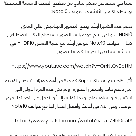
فيما يلي نستعرض معكم نماذج من مقاطع الفيديو الرسمية الملتقطة
بواسطة الكاميرا الثلاثية في هواتف Note10:
تدعم هذه الكاميرا أيضًا وضع التصوير الديناميكي عالي المدى
HDR10+، والذي يتيح جودة رائعة للصور باستخدام الذكاء الاصطناعي،
كما أن هواتف Note10 تتوافق أيضًا مع تقنية العرض HDR10+ في
الشاشة، مما يعزز التجربة الكاملة للتصوير.
https://www.youtube.com/watch?v=QnNtQvBoftM
تأتي خاصية Super Steady كواحدة من أهم مميزات تسجيل الفيديو
التي تدعم ثبات واستقرار الصورة، ولم تكن هذه المرة الأولى التي
تستعين فيها سامسونج بهذه التقنية، إلا أنها تعمل على تحديثها بمرور
الوقت، وهي الآن في أحدث وأفضل إصدار لها مع هواتف Note10.
https://www.youtube.com/watch?v=uTZ4hl0sufY
أما ميزة التكبير البصري عالي الجودة، فلم تكن سامسونج تهتم بها من