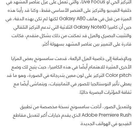
التركيز الحي أو Live Focus، والتي تعمل على عزل عناصر المشهد في
خلفية الفيديو والتركيز على العنصر الأساسي فقط، وكنا قد رأينا هذه
الميزة من قبل في هاتف Galaxy A80 لكنها لم تكن بهذه الدقة، في
حين أن كاميرا Galaxy Note10 الثلاثية التي تدعم التركيز التلقائي
والتثبيت البصري والعزل قد تمكنت من ذلك بشكل متقدم، فكانت
قادرة على التمييز بين عناصر المشهد بسهولة أكثر.
وبالإضافة إلى خاصية العزل الرائعة، قدمت سامسونج بعض المزايا
الأخرى المثيرة للاهتمام أيضًا في هذه الكاميرا، حيث يتيح لك وضع
Color pitch التركيز على لون معين بتدرجاته في الصورة، وهو ما قد
يعطي تأثير النوستالجيا للصور في الثمانينيات، ويتماشى أيضًا مع
ثقافة المؤثرات البصرية حاليًا.
ولتعديل الصور، أتاحت سامسونج نسخة مخصصة من تطبيق
Adobe Premiere Rush الذي يقدم خيارات أكبر لتعديل مقاطع
الفيديو في الهواتف الجديدة.