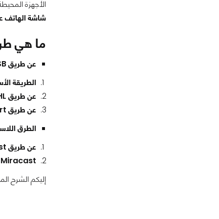
الأجهزة المحيطة بك بكل سهولة ويس
شاشة الهاتف على ا
ما هي طر
عن طريق USB (الطرق السلكية):
الطريقة الأسه
عن طريق MHL
عن طريق SlimPort
الطرق اللاسل
عن طريق Chromecast أو (Google TV)
Miracast
إليكم الشرح الم