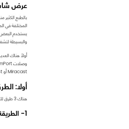
عرض شاشة 
بالطبع الكثير م
المختلفة في الم
والبسيطة لتشغيل
أولاً هناك العد
Miracast أو Chromecast...
أولا: الطرق 
هناك 3 طرق للتوصيل اللاسلكي لعرض شاشة الجوال على التلفزيون:
1- الطريقة الأسهل (وصلة HDMI)