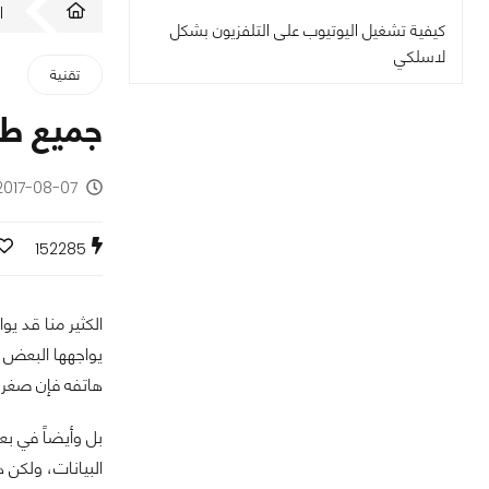
ا
كيفية تشغيل اليوتيوب على التلفزيون بشكل
لاسلكي
تقنية
جميع طرق
2017-08-07 - منذ 8 سنوا
152285
الكثير منا قد ي
يواجهها البعض ه
هاتفه فإن صغر ح
بل وأيضاً في بع
البيانات، ولكن 