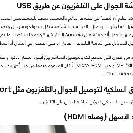
الجوال على التلفزيون عن طريق USB
نكم يعلم أن التقنية في تطورها الدائم والمستمر وفرت للمستخدمين العديد وا
نزل كما وفرت الإتصال بالحواسيب الشخصية بكل سهولة ويسر، بل وايضاً وف
يستخدم البعض منها بالفعل أنظمة تشغيل Android الأك
 الموبايل على شاشة التلفزيون العادي او حتي القديم في المنزل أو العمل.
يد من الطرق التي تسمح لك بالتوصيل المباشر بين أجهزة التلفاز الذكية و 
وصلات MHL/SlimPort أو حتي Micro-HDMI أياً كان المدعوم 
السلكية لتوصيل الجوال بالتلفزيون مثل MHL/SlimPort