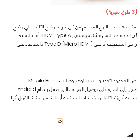
)
ل كيبل HDMI بجهاز التلفاز والهاتف الذي تستخدمه حسب النوع المدعوم من كل منهما وضع التلفاز علي وضع
HDMI وإنتهي الأمر، في الأغلب جهاز التلفاز سيحمل مقبس HDMI الذي علي اليسار وذلك لأن الحجم هنا ليس مشكلة ويسمي HDMI Type A، أما بالنسبة
لهاتفك سيحتوي علي أحد المقبسين الأخرين Mini HDMI أو ما يدعي Type C وهو المقبس في المنتصف أو حتي Type D (Micro HDMI ) والموجود علي
تقنيات التوصيل السلكية هي الأسرع من حيث كمية البيانات وسرعة العرض ولكنها تحتاج بعض المجهود لتفعيلها، بداية توجد وصلات Mobile High-
Definition Link أو كما تعرف بإختصار MHL وهي الوصلات القياسية التي تم تصنيعها للوصول إلي القدرة علي توصيل الهواتف التي تعمل بنظام Android
اسطة أجهزة التلفاز والشاشات المختلفة أو بإختصار يمكننا القول أنها