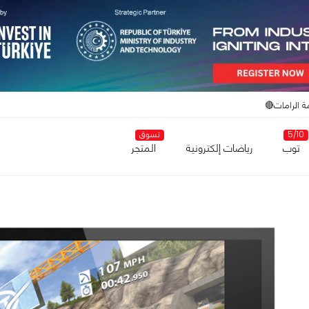
ة الرامات🔴
5/10
تسوق
توب
رياضات إلكترونية
المتجر