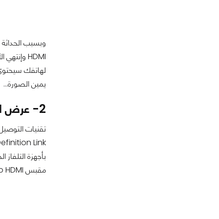
يمين الصورة...
2- عرض الشاشة عن طريق MHL
بأجهزة التلفاز 
مقبس USB to HDMI...