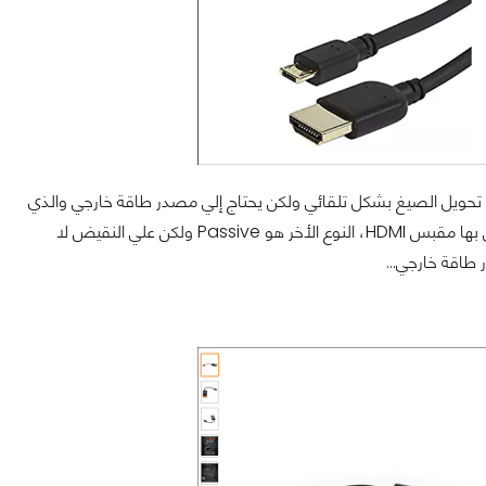
ثر إنتشاراً والذي يقوم بعملية تحويل الصيغ بشكل تلقائي ولكن يحتاج إلي مصدر طاقة خارجي والذي
يكون في الأغلب مدمجاً علي هيئة محول USB ويعمل هذا النوع علي جميع أجهزة التلفاز التي بها مقبس HDMI، النوع الأخر هو Passive ولكن علي النقيض لا