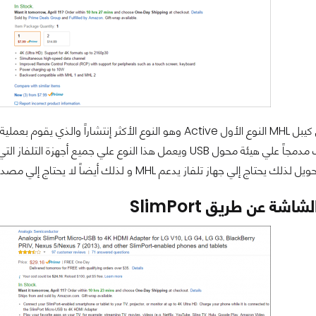
هناك نوعان من كيبل MHL النوع الأول Active وهو النوع الأك
ج إلي جهاز تلفاز يدعم MHL و لذلك أيضاً لا يحتاج إلي مصدر طاقة خارجي...