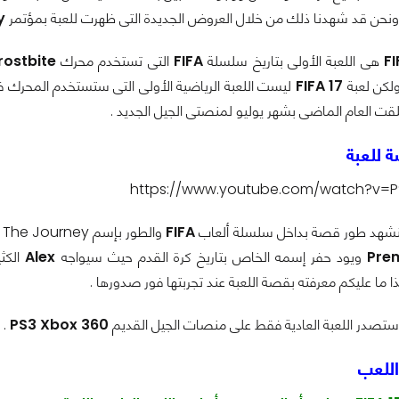
نحن قد شهدنا ذلك من خلال العروض الجديدة التى ظهرت للعبة بمؤتمر
y
FI
هى اللعبة الأولى بتاريخ سلسلة
FIFA
التى تستخدم محرك
rostbite
لكن لعبة
FIFA 17
ليست اللعبة الرياضية الأولى التى ستستخدم المحرك فا
لقت العام الماضى بشهر يوليو لمنصتى الجيل الجديد
.
صة للعبة
https://www.youtube.com/watch?v=
سنشهد طور قصة بداخل سلسلة ألعاب
FIFA
والطور بإسم The Journey وبطل القصة هو اللاعب
Pre
ويود حفر إسمه الخاص بتاريخ كرة القدم حيث سيواجه
Alex
الكثي
ما عليكم معرفته بقصة اللعبة عند تجربتها فور صدورها .
تصدر اللعبة العادية فقط على منصات الجيل القديم
Xbox 360
PS3
.
 اللعب