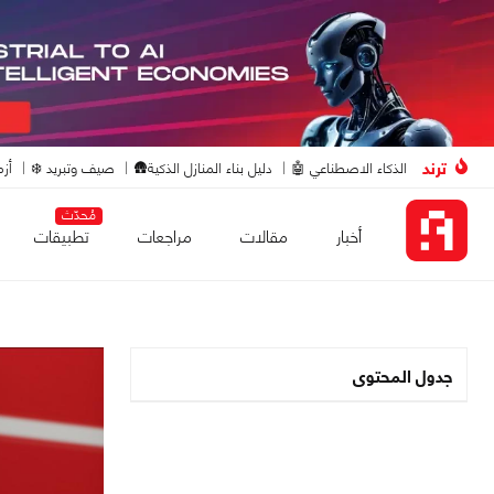
ترند
الذكاء الاصطناعي 🤖
دليل بناء المنازل الذكية🛖
صيف وتبريد ❄️
أزم
مُحدّث
أخبار
مقالات
مراجعات
تطبيقات
جدول المحتوى