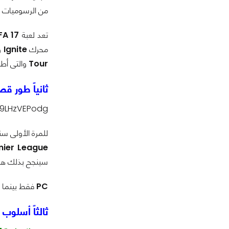
من الرسوميات و
تعد لعبة
FA 17
محرك
Ignite
و
Tour
والتى أط
ثانياً طور ق
P9LHzVEPodg
للمرة الأولى 
mier League
سينجح بذلك هذا 
PC
فقط بينما س
ثالثاً أسلوب