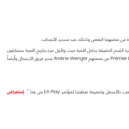
رة من بعضهما البعض وكذلك عند تسديد الأهداف .
 القدم الحقيقة بداخل اللعبة حيث ولأول مرة بتاريخ اللعبة ستقابلون
مدراء Premier League بداخلها بشحمهم ولحمهم حيث سيكون هناك 4 مدراء Premier League من ضمنهم Arsène Wenger مدير فريق الآرسنال وأيضاً
فل ولمعرفة تغطيتنا لمؤتمر EA Play من هنا "
إستعراض