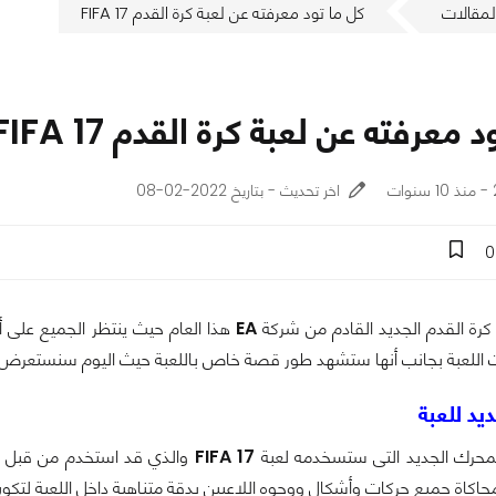
لمقالات
كل ما تود معرفته عن لعبة كرة القدم FIFA 17
 معرفته عن لعبة كرة القدم FIFA 17
ت
اخر تحديث - بتاريخ 2022-02-08
0
كرة القدم الجديد القادم من شركة
EA
هذا العام حيث ينتظر الجميع على أح
 اللعبة بجانب أنها ستشهد طور قصة خاص باللعبة حيث اليوم سنستعرض ل
يد للعبة
محرك الجديد التى ستسخدمه لعبة
FIFA 17
والذي قد استخدم من قبل ب
حاكاة جميع حركات وأشكال ووجوه اللاعبين بدقة متناهية داخل اللعبة لتكو