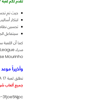
تقدم لكم لعبة FIFA 17 تقنيات وأساليب جديدة بأسلوب اللعب الخاص باللعبة
حيث تم تحسي
ابتكار أسالي
تحسين نظام ا
سيتفاعل الج
كما أن اللعبة س
Jose Mourinho مدير فريق مانشستر 
وأخيراً موعد
تطلق لعبة FIFA 17 بتاريخ 29 من شهر سبتمبر المقبل على منصات
جميع ألعاب شركة EA بمؤتمر y 2016
-3fjoe5Njpc