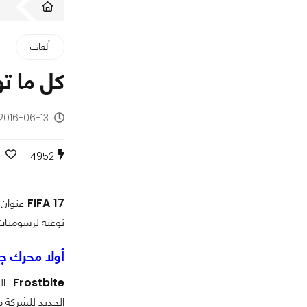
ا
ألعاب
كل ما تود
2016-06-13 - منذ 10 سنوا
4952
FIFA 17
عنوان 
نوعية لرسوميات
أولا محرك جد
Frostbite
ال
الجديد للشركة م