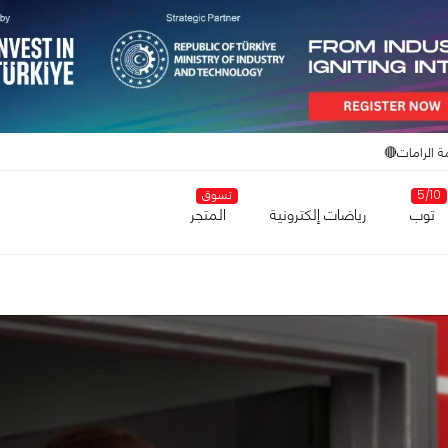
ة الرامات🔴
5/10
تسوق
توب
رياضات إلكترونية
المتجر