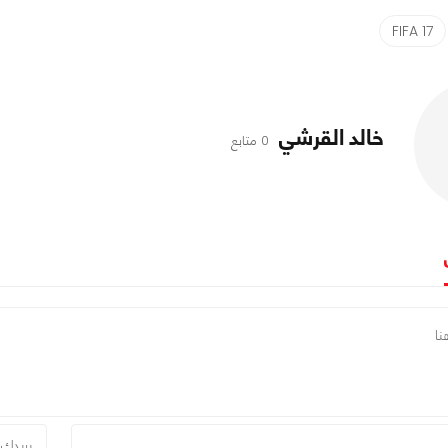
FIFA 17
خالد القرشي
0 متابع